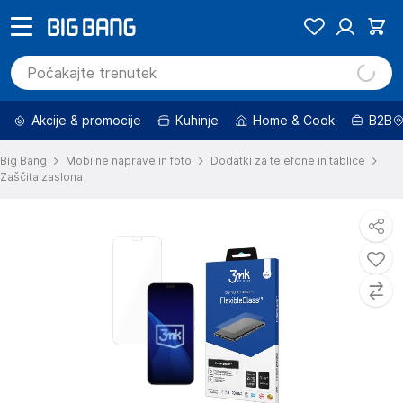
Akcije & promocije
Kuhinje
Home & Cook
B2B
Big Bang
Mobilne naprave in foto
Dodatki za telefone in tablice
Zaščita zaslona