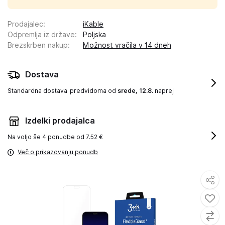
Prodajalec
:
iKable
Odpremlja iz države
:
Poljska
Brezskrben nakup
:
Možnost vračila v 14 dneh
Dostava
Standardna dostava
predvidoma od
srede, 12.8.
naprej
Izdelki prodajalca
Na voljo še
4 ponudbe od 7.52 €
Več o prikazovanju ponudb