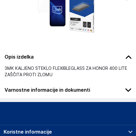
Opis izdelka
3MK KALJENO STEKLO FLEXIBLEGLASS ZA HONOR 400 LITE
ZAŠČITA PROTI ZLOMU
Varnostne informacije in dokumenti
Podatki o proizvajalcu
Podatki o proizvajalcu vključujejo informacije (naziv, naslov,
državo in elektronski naslov) povezane s proizvajalcem
izdelka.
Koristne informacije
3mk