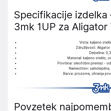
Specifikacije izdelka 
3mk 1UP za Aligator
Vrsta: kaljeno stek
Združljivost: Aligato
Debelina: 0,
Material: kaljeno steklo, 
Površina: oleofobni premaz - o
Namestitev: samolepilna
Barva: prozorna, ohranja pr
Povzetek najpomembn