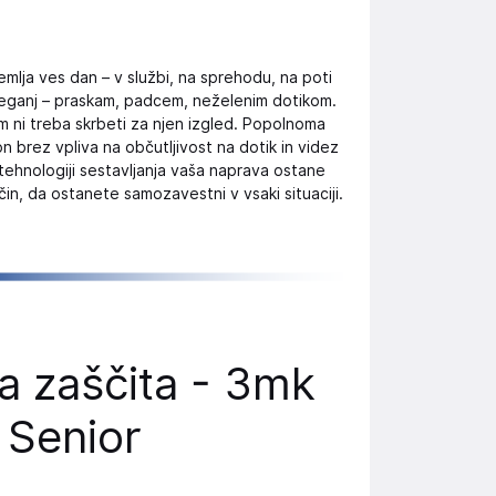
emlja ves dan – v službi, na sprehodu, na poti
tveganj – praskam, padcem, neželenim dotikom.
 ni treba skrbeti za njen izgled. Popolnoma
on brez vpliva na občutljivost na dotik in videz
tehnologiji sestavljanja vaša naprava ostane
čin, da ostanete samozavestni v vsaki situaciji.
na zaščita - 3mk
 Senior