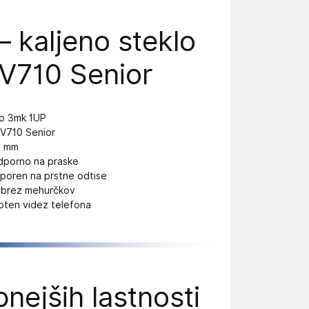
– kaljeno steklo
 V710 Senior
lo 3mk 1UP
r V710 Senior
3 mm
odporno na praske
dporen na prstne odtise
, brez mehurčkov
voten videz telefona
ejših lastnosti