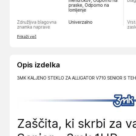
mehurčkov, Odporno na
bla
praske, Odporno na
lomljenje
Združljiva blagovna
Univerzalno
Vrst
znamka naprave
zas
Prikaži več
Opis izdelka
3MK KALJENO STEKLO ZA ALLIGATOR V710 SENIOR S T
Zaščita, ki skrbi za 