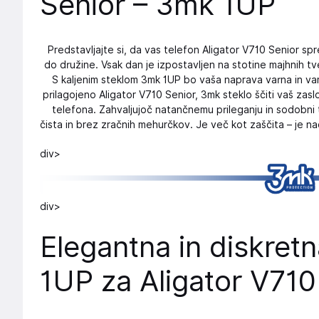
Senior – 3mk 1UP
Predstavljajte si, da vas telefon Aligator V710 Senior spr
do družine. Vsak dan je izpostavljen na stotine majhnih 
S kaljenim steklom 3mk 1UP bo vaša naprava varna in vam
prilagojeno Aligator V710 Senior, 3mk steklo ščiti vaš zasl
telefona. Zahvaljujoč natančnemu prileganju in sodobni 
čista in brez zračnih mehurčkov. Je več kot zaščita – je na
div>
div>
Elegantna in diskret
1UP za Aligator V710