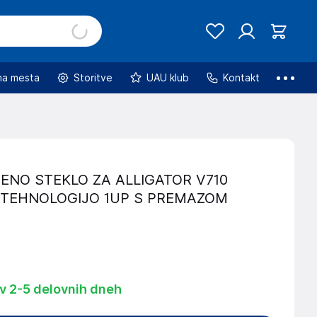
na mesta
Storitve
UAU klub
Kontakt
ENO STEKLO ZA ALLIGATOR V710
 TEHNOLOGIJO 1UP S PREMAZOM
 v 2-5 delovnih dneh