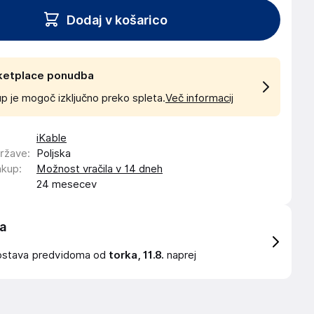
Dodaj v košarico
ketplace ponudba
p je mogoč izključno preko spleta.
Več informacij
iKable
države
:
Poljska
akup
:
Možnost vračila v 14 dneh
24 mesecev
a
ostava
predvidoma od
torka, 11.8.
naprej