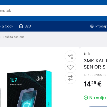
 & Cook
B2B
Prodaj
Zaščita zaslona
3mk
3MK KALJ
SENIOR S
ID
: 5000299730
14
€
29
Na voljo