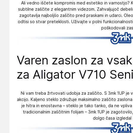
Ali vedno iščete kompromis med estetiko in varnostjo? K
subtilne zaščite z elegantnim videzom. Zahvaljujoč debelin
zagotavlja najboljšo zaščito pred praskami in udarci. Oleo
odtisi so stvar preteklosti. Uživajte v polni funkcionalnost
poškodovali zas
Varen zaslon za vsa
za Aligator V710 Sen
Ni vam treba žrtvovati udobja za zaščito. S 3mk 1UP je v
akcijo. Kaljeno steklo združuje maksimalno zaščito zaslon
je hitra in enostavna – steklo je tako tanko, da ne vpliv
tradicionalnim zaščitnim folijam – 3mk 1UP je zagotovil
dolgo časa izgledal 