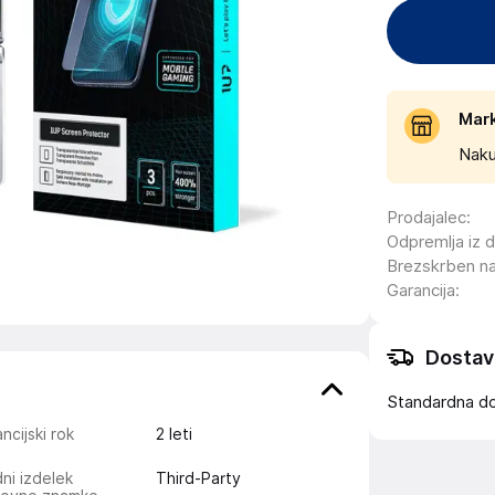
Mar
Naku
Prodajalec
:
Odpremlja iz 
Brezskrben n
Garancija
:
Dostav
Standardna d
ncijski rok
2 leti
ni izdelek
Third-Party