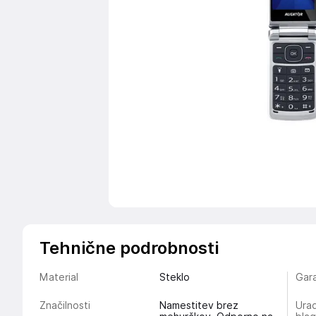
Tehnične podrobnosti
Material
Steklo
Gara
Značilnosti
Namestitev brez
Urad