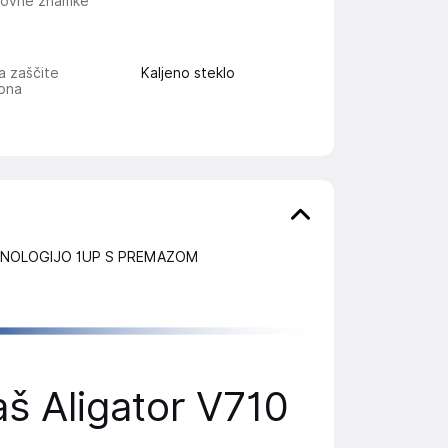
govne znamke
a zaščite
Kaljeno steklo
lona
EHNOLOGIJO 1UP S PREMAZOM
vaš Aligator V710