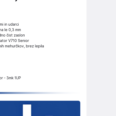
i in udarci
na le 0,3 mm
no čist zaslon
gator V710 Senior
ih mehurčkov, brez lepila
or - 3mk 1UP