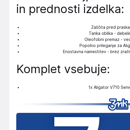
in prednosti izdelka:
Zaščita pred praskam
Tanka oblika - debeli
Oleofobni premaz - ved
Popolno prileganje za Ali
Enostavna namestitev - brez zračn
Komplet vsebuje:
1x Aligator V710 Seni