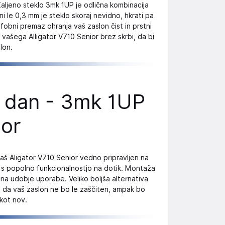
aljeno steklo 3mk 1UP je odlična kombinacija
i le 0,3 mm je steklo skoraj nevidno, hkrati pa
fobni premaz ohranja vaš zaslon čist in prstni
i vašega Alligator V710 Senior brez skrbi, da bi
lon.
k dan - 3mk 1UP
ior
aš Aligator V710 Senior vedno pripravljen na
a s popolno funkcionalnostjo na dotik. Montaža
a na udobje uporabe. Veliko boljša alternativa
o, da vaš zaslon ne bo le zaščiten, ampak bo
kot nov.