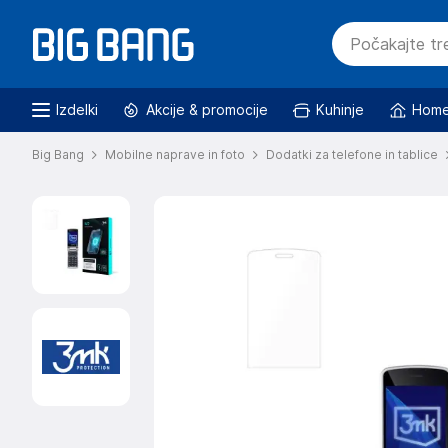
Izdelki
Akcije & promocije
Kuhinje
Home
Big Bang
Mobilne naprave in foto
Dodatki za telefone in tablice