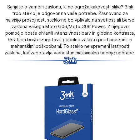
Sanjate o varnem zaslonu, ki ne ogroža kakovosti slike? 3mk
trdo steklo je odgovor na vaše potrebe. Zasnovano za
najvišjo prosojnost, steklo ne bo vplivalo na svetlost ali barve
zaslona vašega Moto G06/Moto G06 Power. Z njegovo
pomočjo boste ohranili intenzivnost barv in globino kontrasta,
hkrati pa boste zagotovili popolno zaščito pred praskami in
mehanskimi poškodbami. To steklo ne spremeni lastnosti
zaslona, ​​kar zagotavlja varnost in maksimalno udobje uporabe.