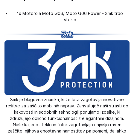
1x Motorola Moto G06/ Moto G06 Power - 3mk trdo
steklo
3mk je blagovna znamka, ki že leta zagotavlja inovativne
rešitve za zaščito mobilnih naprav. Zahvaljujoč naši strasti do
kakovosti in sodobnih tehnologij ponujamo izdelke, ki
združujejo odlično funkcionalnost z elegantnim dizajnom.
Naše kaljeno steklo in folije zagotavljajo najvišjo raven
zaščite, njihova enostavna namestitev pa pomeni, da lahko