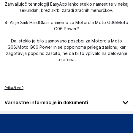
Zahvaljujoč tehnologiji EasyApp lahko steklo namestite v nekaj
sekundah, brez skrbi zaradi zračnih mehurčkov.
4. Ali je 3mk HardGlass primerno za Motorola Moto G06/Moto
G06 Power?
Da, steklo je bilo zasnovano posebej za Motorola Moto
G06/Moto G06 Power in se popolnoma prilega zaslonu, kar
zagotavlja popolno zaščito, ne da bi to vplivalo na delovanje
telefona.
Prikaži več
Varnostne informacije in dokumenti
Podatki o proizvajalcu
Podatki o proizvajalcu vključujejo informacije (naziv, naslov,
državo in elektronski naslov) povezane s proizvajalcem