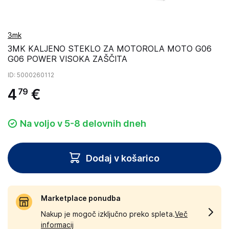
3mk
3MK KALJENO STEKLO ZA MOTOROLA MOTO G06
G06 POWER VISOKA ZAŠČITA
ID
: 5000260112
4
€
79
Na voljo v 5-8 delovnih dneh
Dodaj v košarico
Marketplace ponudba
Nakup je mogoč izključno preko spleta.
Več
informacij