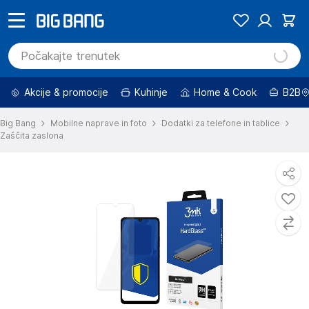
Akcije & promocije
Kuhinje
Home & Cook
B2B
Big Bang
Mobilne naprave in foto
Dodatki za telefone in tablice
Zaščita zaslona