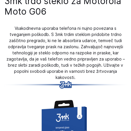
3mk trdo steklo za Motorola
Moto G06
Vsakodnevna uporaba telefona ni nujno povezana s
tveganjem poškodb. S 3mk trdim steklom pridobite trdno
zaščitno pregrado, ki ne le absorbira udarce, temveč tudi
odpravlja tveganje prask na zaslonu. Zahvaljujoč najnovejši
tehnologiji je steklo odporno na razpoke in praske, kar
zagotavlja, da je vaš telefon vedno pripravljen za uporabo –
brez skrbi zaradi poškodb, tudi v težkih pogojih. Uživajte v
popolni svobodi uporabe in varnosti brez žrtvovanja
kakovosti.