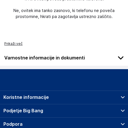
Ne, ovitek ima tanko zasnovo, ki telefonu ne poveča
prostornine, hkrati pa zagotavlja ustrezno zaščito.
Prikaži več
Varnostne informacije in dokumenti
Podatki o proizvajalcu
Podatki o proizvajalcu vključujejo informacije (naziv, naslov,
državo in elektronski naslov) povezane s proizvajalcem
izdelka.
Koristne informacije
3mk
Poljska
Prodajna mesta
Podjetje Big Bang
Poljska
Splošni pogoji
hello@3mk.pl
O podjetju
Podpora
Storitve