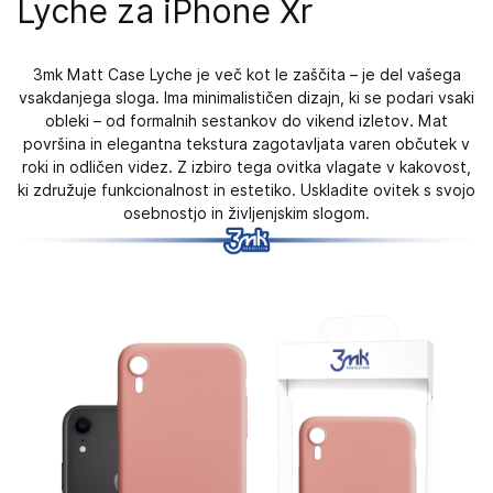
Lyche za iPhone Xr
3mk Matt Case Lyche je več kot le zaščita – je del vašega
vsakdanjega sloga. Ima minimalističen dizajn, ki se podari vsaki
obleki – od formalnih sestankov do vikend izletov. Mat
površina in elegantna tekstura zagotavljata varen občutek v
roki in odličen videz. Z izbiro tega ovitka vlagate v kakovost,
ki združuje funkcionalnost in estetiko. Uskladite ovitek s svojo
osebnostjo in življenjskim slogom.