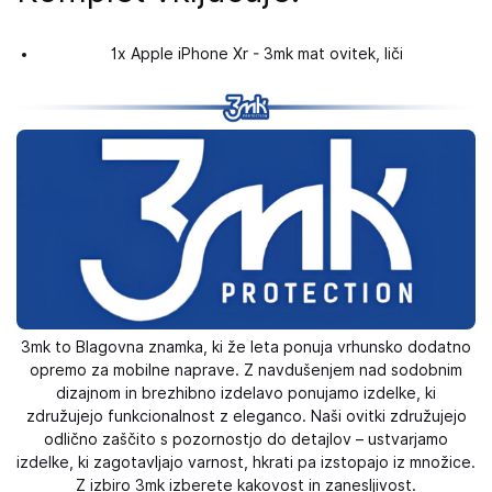
1x Apple iPhone Xr - 3mk mat ovitek, liči
3mk to Blagovna znamka, ki že leta ponuja vrhunsko dodatno
opremo za mobilne naprave. Z navdušenjem nad sodobnim
dizajnom in brezhibno izdelavo ponujamo izdelke, ki
združujejo funkcionalnost z eleganco. Naši ovitki združujejo
odlično zaščito s pozornostjo do detajlov – ustvarjamo
izdelke, ki zagotavljajo varnost, hkrati pa izstopajo iz množice.
Z izbiro 3mk izberete kakovost in zanesljivost.