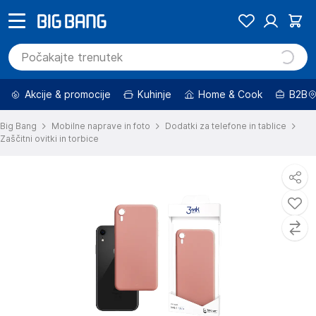
Akcije & promocije
Kuhinje
Home & Cook
B2B
Big Bang
Mobilne naprave in foto
Dodatki za telefone in tablice
Zaščitni ovitki in torbice