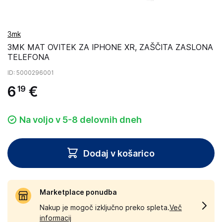
3mk
3MK MAT OVITEK ZA IPHONE XR, ZAŠČITA ZASLONA
TELEFONA
ID
: 5000296001
6
€
19
Na voljo v 5-8 delovnih dneh
Dodaj v košarico
Marketplace ponudba
Nakup je mogoč izključno preko spleta.
Več
informacij