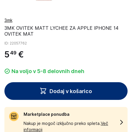
3mk
3MK OVITEK MATT LYCHEE ZA APPLE IPHONE 14
OVITEK MAT
ID
: 22057762
5
€
49
Na voljo v 5-8 delovnih dneh
Dodaj v košarico
Marketplace ponudba
Nakup je mogoč izključno preko spleta.
Več
informacij