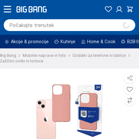
Akcije & promocije
Kuhinje
Home & Cook
B2B
Big Bang
Mobilne naprave in foto
Dodatki za telefone in tablice
Zaščitni ovitki in torbice