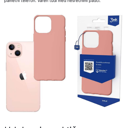
pametni telefon. Varen tudi med nesrečnimi padci.