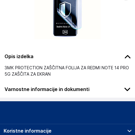
Opis izdelka
3MK PROTECTION ZAŠČITNA FOLIJA ZA REDMI NOTE 14 PRO
5G ZAŠČITA ZA EKRAN
Varnostne informacije in dokumenti
Podatki o proizvajalcu
Podatki o proizvajalcu vključujejo informacije (naziv, naslov,
državo in elektronski naslov) povezane s proizvajalcem
izdelka.
Koristne informacije
3mk