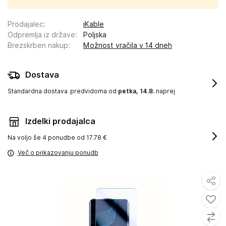
Prodajalec
:
iKable
Odpremlja iz države
:
Poljska
Brezskrben nakup
:
Možnost vračila v 14 dneh
Dostava
Standardna dostava
predvidoma od
petka, 14.8.
naprej
Izdelki prodajalca
Na voljo še
4 ponudbe od 17.78 €
Več o prikazovanju ponudb