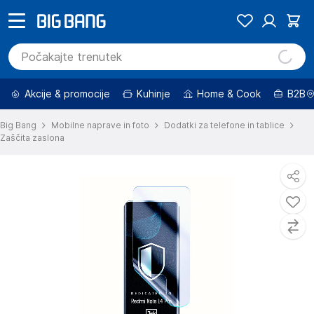
Akcije & promocije
Kuhinje
Home & Cook
B2B
Big Bang
Mobilne naprave in foto
Dodatki za telefone in tablice
Zaščita zaslona