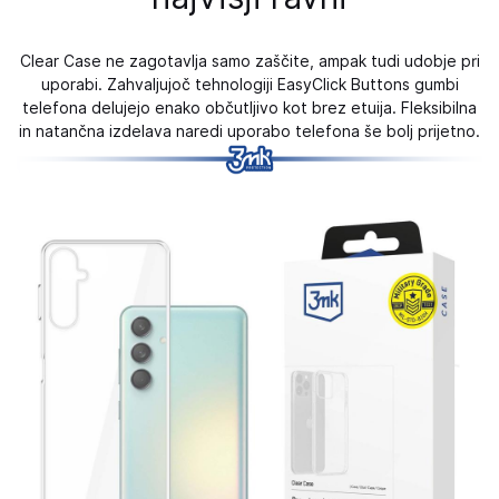
Clear Case ne zagotavlja samo zaščite, ampak tudi udobje pri
uporabi. Zahvaljujoč tehnologiji EasyClick Buttons gumbi
telefona delujejo enako občutljivo kot brez etuija. Fleksibilna
in natančna izdelava naredi uporabo telefona še bolj prijetno.