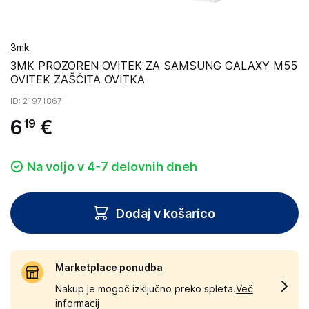
3mk
3MK PROZOREN OVITEK ZA SAMSUNG GALAXY M55
OVITEK ZAŠČITA OVITKA
ID
: 21971867
6
€
19
Na voljo v 4-7 delovnih dneh
Dodaj v košarico
Marketplace ponudba
Nakup je mogoč izključno preko spleta.
Več
informacij