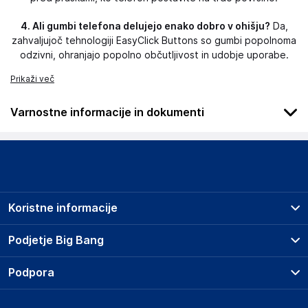
4. Ali gumbi telefona delujejo enako dobro v ohišju?
Da,
zahvaljujoč tehnologiji EasyClick Buttons so gumbi popolnoma
odzivni, ohranjajo popolno občutljivost in udobje uporabe.
Prikaži več
Varnostne informacije in dokumenti
Podatki o proizvajalcu
Podatki o proizvajalcu vključujejo informacije (naziv, naslov,
državo in elektronski naslov) povezane s proizvajalcem
izdelka.
Koristne informacije
3mk
Poljska
Prodajna mesta
Podjetje Big Bang
Poljska
Splošni pogoji
hello@3mk.pl
O podjetju
Podpora
Storitve
Kontakti
Dostava, vnos in odvoz
Odgovorna oseba v EU
Pogosta vprašanja
Družbena odgovornost