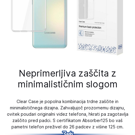
Neprimerljiva zaščita z
minimalističnim slogom
Clear Case je popolna kombinacija trdne zaščite in
minimalističnega dizajna. Zahvaljujoč prozornemu dizajnu,
ovitek poudari originalni videz telefona, hkrati pa zagotavlja
zaščito pred padci. S certifikatom Absorber125 bo vaš
pametni telefon preživel do 26 padcev z višine 125 cm.