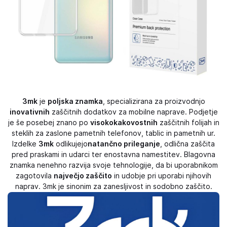
3mk
je
poljska znamka
, specializirana za proizvodnjo
inovativnih
zaščitnih dodatkov za mobilne naprave. Podjetje
je še posebej znano po
visokokakovostnih
zaščitnih folijah in
steklih za zaslone pametnih telefonov, tablic in pametnih ur.
Izdelke
3mk
odlikujejo
natančno prileganje
, odlična zaščita
pred praskami in udarci ter enostavna namestitev. Blagovna
znamka nenehno razvija svoje tehnologije, da bi uporabnikom
zagotovila
največjo zaščito
in udobje pri uporabi njihovih
naprav. 3mk je sinonim za zanesljivost in sodobno zaščito.