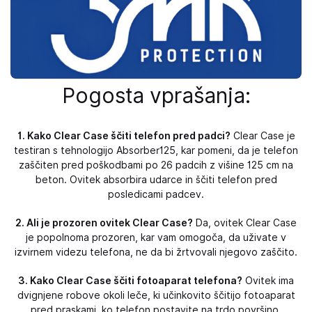
Pogosta vprašanja:
1. Kako Clear Case ščiti telefon pred padci?
Clear Case je
testiran s tehnologijo Absorber125, kar pomeni, da je telefon
zaščiten pred poškodbami po 26 padcih z višine 125 cm na
beton. Ovitek absorbira udarce in ščiti telefon pred
posledicami padcev.
2. Ali je prozoren ovitek Clear Case?
Da, ovitek Clear Case
je popolnoma prozoren, kar vam omogoča, da uživate v
izvirnem videzu telefona, ne da bi žrtvovali njegovo zaščito.
3. Kako Clear Case ščiti fotoaparat telefona?
Ovitek ima
dvignjene robove okoli leče, ki učinkovito ščitijo fotoaparat
pred praskami, ko telefon postavite na trdo površino.