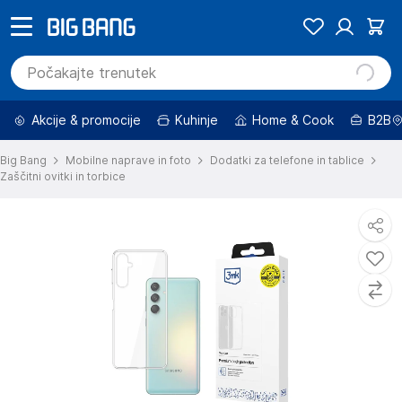
Akcije & promocije
Kuhinje
Home & Cook
B2B
Big Bang
Mobilne naprave in foto
Dodatki za telefone in tablice
Zaščitni ovitki in torbice