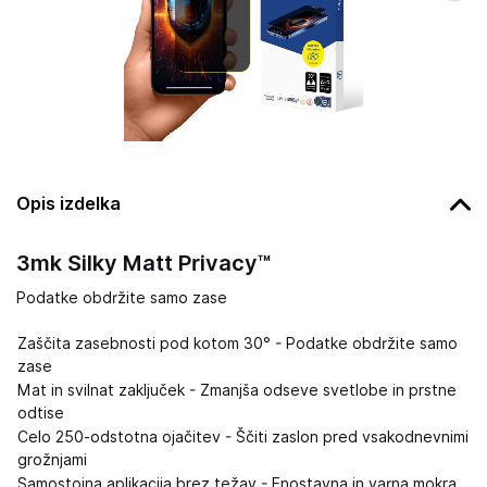
Opis izdelka
3mk Silky Matt Privacy™
Podatke obdržite samo zase
Zaščita zasebnosti pod kotom 30° - Podatke obdržite samo
zase
Mat in svilnat zaključek - Zmanjša odseve svetlobe in prstne
odtise
Celo 250-odstotna ojačitev - Ščiti zaslon pred vsakodnevnimi
grožnjami
Samostojna aplikacija brez težav - Enostavna in varna mokra