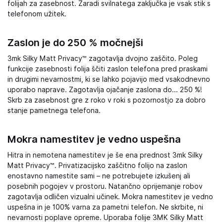
folijah za zasebnost. Zaradi svilnatega zaključka je vsak stik s
telefonom užitek.
Zaslon je do 250 % močnejši
3mk Silky Matt Privacy™ zagotavlja dvojno zaščito. Poleg
funkcije zasebnosti folija ščiti zaslon telefona pred praskami
in drugimi nevarnostmi, ki se lahko pojavijo med vsakodnevno
uporabo naprave. Zagotavlja ojačanje zaslona do... 250 %!
Skrb za zasebnost gre z roko v roki s pozornostjo za dobro
stanje pametnega telefona.
Mokra namestitev je vedno uspešna
Hitra in nemotena namestitev je še ena prednost 3mk Silky
Matt Privacy™. Privatizacijsko zaščitno folijo na zaslon
enostavno namestite sami – ne potrebujete izkušenj ali
posebnih pogojev v prostoru. Natančno oprijemanje robov
zagotavlja odličen vizualni učinek. Mokra namestitev je vedno
uspešna in je 100% varna za pametni telefon. Ne skrbite, ni
nevarnosti poplave opreme. Uporaba folije 3MK Silky Matt