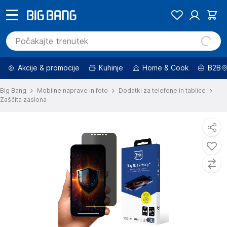
Akcije & promocije
Kuhinje
Home & Cook
B2B
Big Bang
Mobilne naprave in foto
Dodatki za telefone in tablice
Zaščita zaslona