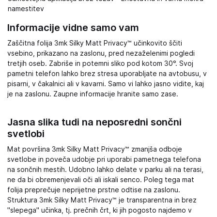
namestitev
Informacije vidne samo vam
Zaščitna folija 3mk Silky Matt Privacy™ učinkovito ščiti
vsebino, prikazano na zaslonu, pred nezaželenimi pogledi
tretjih oseb. Zabriše in potemni sliko pod kotom 30°. Svoj
pametni telefon lahko brez stresa uporabljate na avtobusu, v
pisarni, v čakalnici ali v kavarni. Samo vi lahko jasno vidite, kaj
je na zaslonu. Zaupne informacije hranite samo zase.
Jasna slika tudi na neposredni sončni
svetlobi
Mat površina 3mk Silky Matt Privacy™ zmanjša odboje
svetlobe in poveča udobje pri uporabi pametnega telefona
na sončnih mestih. Udobno lahko delate v parku ali na terasi,
ne da bi obremenjevali oči ali iskali senco. Poleg tega mat
folija preprečuje neprijetne prstne odtise na zaslonu.
Struktura 3mk Silky Matt Privacy™ je transparentna in brez
"slepega" učinka, tj. prečnih črt, ki jih pogosto najdemo v