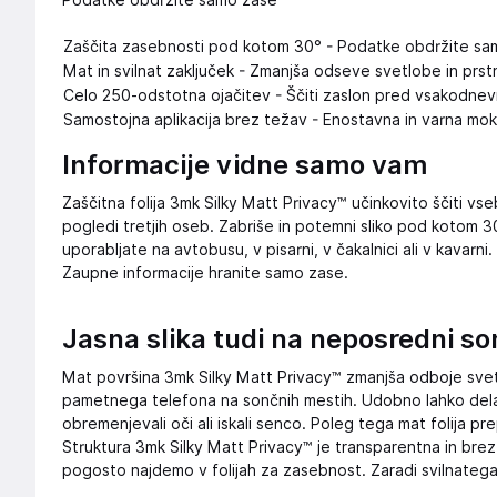
Podatke obdržite samo zase
Zaščita zasebnosti pod kotom 30° - Podatke obdržite sa
Mat in svilnat zaključek - Zmanjša odseve svetlobe in prst
Celo 250-odstotna ojačitev - Ščiti zaslon pred vsakodnev
Samostojna aplikacija brez težav - Enostavna in varna mo
Informacije vidne samo vam
Zaščitna folija 3mk Silky Matt Privacy™ učinkovito ščiti vs
pogledi tretjih oseb. Zabriše in potemni sliko pod kotom 3
uporabljate na avtobusu, v pisarni, v čakalnici ali v kavarni.
Zaupne informacije hranite samo zase.
Jasna slika tudi na neposredni so
Mat površina 3mk Silky Matt Privacy™ zmanjša odboje svet
pametnega telefona na sončnih mestih. Udobno lahko delate
obremenjevali oči ali iskali senco. Poleg tega mat folija p
Struktura 3mk Silky Matt Privacy™ je transparentna in brez "s
pogosto najdemo v folijah za zasebnost. Zaradi svilnatega 