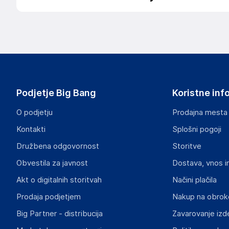
Podatki o proizvajalcu
Podatki o proizvajalcu vključujejo informacije (naziv, nasl
proizvajalcem izdelka.
3mk
Poljska
Poljska
Podjetje Big Bang
Koristne inf
hello@3mk.pl
O podjetju
Prodajna mesta
Odgovorna oseba v EU
Kontakti
Splošni pogoji
Gospodarski subjekt s sedežem v EU, ki zagotavlja skladno
Družbena odgovornost
Storitve
3mk
Obvestila za javnost
Dostava, vnos i
Poljska
Poljska
Akt o digitalnih storitvah
Načini plačila
hello@3mk.pl
Prodaja podjetjem
Nakup na obrok
Big Partner - distribucija
Zavarovanje izd
Slike o varnosti izdelka
Slike o varnosti izdelka vsebujejo opozorila na embalaži izd