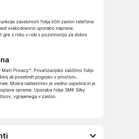
nkcije zasebnosti folija ščiti zaslon telefona
jo med vsakodnevno uporabo naprave.
t gre z roko v roki s pozornostjo za dobro
šna
Matt Privacy™. Privatizacijsko zaščitno folijo
šenj ali posebnih pogojev v prostoru.
inek. Mokra namestitev je vedno uspešna in je
poplave opreme. Uporaba folije 3MK Silky
dtisov, vgrajenega v zaslon.
nti