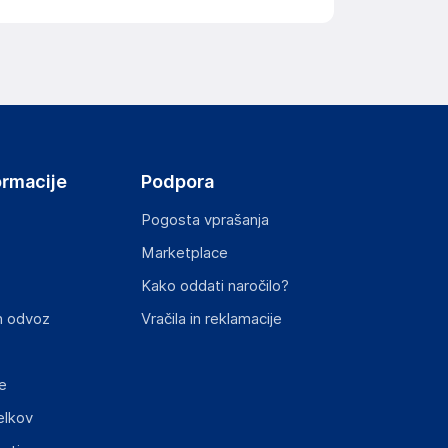
ov, državo in elektronski naslov) povezane s
ormacije
Podpora
Pogosta vprašanja
Marketplace
st izdelka z zahtevanimi predpisi.
Kako oddati naročilo?
n odvoz
Vračila in reklamacije
e
elkov
elka in lahko vključujejo ključne varnostne