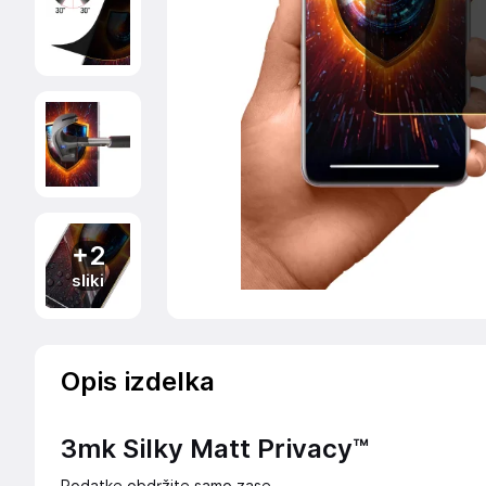
+2
sliki
Opis izdelka
3mk Silky Matt Privacy™