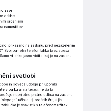
mo zase
ne odtise
nimi grožnjami
kra namestitev
ebino, prikazano na zaslonu, pred nezaželenimi
0°. Svoj pametni telefon lahko brez stresa
 Samo vi lahko jasno vidite, kaj je na zaslonu.
nčni svetlobi
lobe in poveča udobje pri uporabi
 v parku ali na terasi, ne da bi
reprečuje neprijetne prstne odtise na zaslonu.
lepega" učinka, tj. prečnih črt, ki jih
zaključka je vsak stik s telefonom užitek.