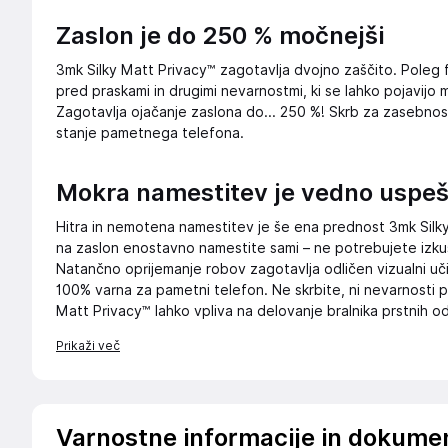
Zaslon je do 250 % močnejši
3mk Silky Matt Privacy™ zagotavlja dvojno zaščito. Poleg fu
pred praskami in drugimi nevarnostmi, ki se lahko pojavi
Zagotavlja ojačanje zaslona do... 250 %! Skrb za zasebnos
stanje pametnega telefona.
Mokra namestitev je vedno uspe
Hitra in nemotena namestitev je še ena prednost 3mk Silky 
na zaslon enostavno namestite sami – ne potrebujete izku
Natančno oprijemanje robov zagotavlja odličen vizualni uč
100% varna za pametni telefon. Ne skrbite, ni nevarnosti 
Matt Privacy™ lahko vpliva na delovanje bralnika prstnih o
Prikaži več
Varnostne informacije in dokume