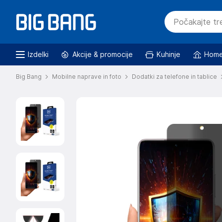
Izdelki
Akcije & promocije
Kuhinje
Home
Big Bang
Mobilne naprave in foto
Dodatki za telefone in tablice