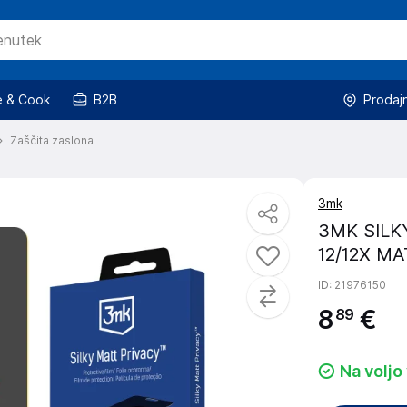
 & Cook
B2B
Prodaj
Zaščita zaslona
3mk
3MK SILK
12/12X M
ID
: 21976150
8
€
89
Na voljo