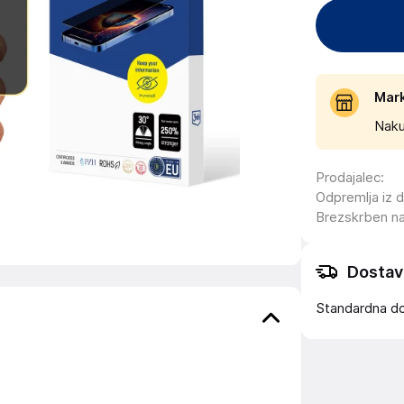
Mar
Naku
Prodajalec
:
Odpremlja iz 
Brezskrben n
Dostav
Standardna d