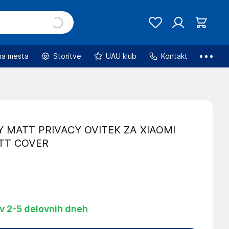
na mesta
Storitve
UAU klub
Kontakt
Y MATT PRIVACY OVITEK ZA XIAOMI
ATT COVER
 v 2-5 delovnih dneh