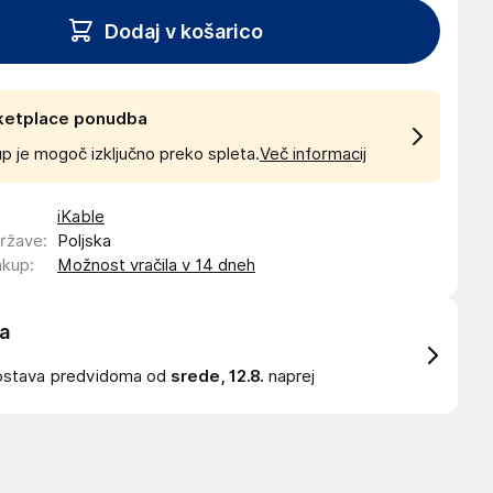
Dodaj v košarico
ketplace ponudba
p je mogoč izključno preko spleta.
Več informacij
iKable
države
:
Poljska
akup
:
Možnost vračila v 14 dneh
a
ostava
predvidoma od
srede, 12.8.
naprej