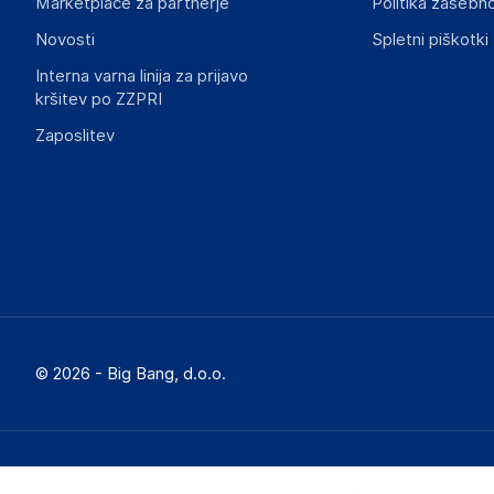
Marketplace za partnerje
Politika zasebno
informacije, povezane z določenim izdelkom.
Novosti
Spletni piškotki
Interna varna linija za prijavo
kršitev po ZZPRI
Zaposlitev
© 2026 - Big Bang, d.o.o.