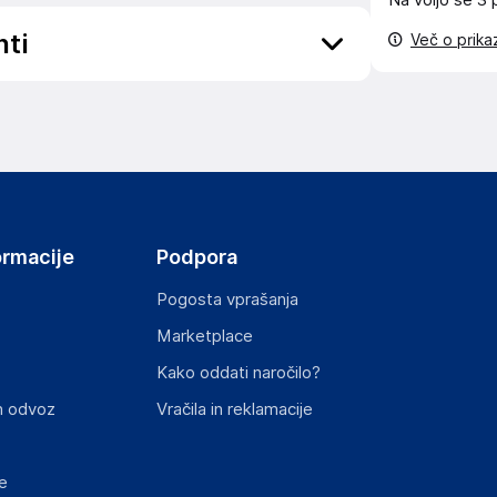
Na voljo še
3 
nti
Več o prik
ov, državo in elektronski naslov) povezane s
ormacije
Podpora
Pogosta vprašanja
Marketplace
st izdelka z zahtevanimi predpisi.
Kako oddati naročilo?
n odvoz
Vračila in reklamacije
e