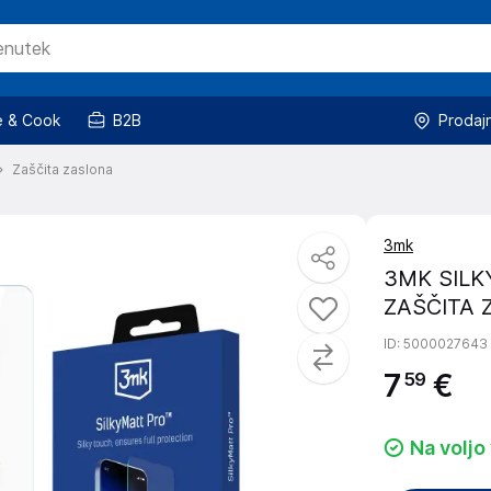
 & Cook
B2B
Prodaj
Zaščita zaslona
3mk
3MK SILK
ZAŠČITA 
ID
: 5000027643
7
€
59
Na voljo