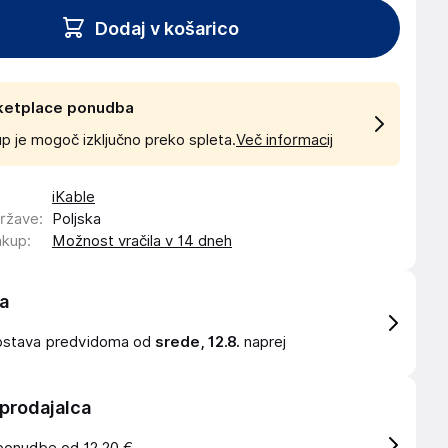
Dodaj v košarico
ketplace ponudba
p je mogoč izključno preko spleta.
Več informacij
iKable
države
:
Poljska
akup
:
Možnost vračila v 14 dneh
a
ostava
predvidoma od
srede, 12.8.
naprej
 prodajalca