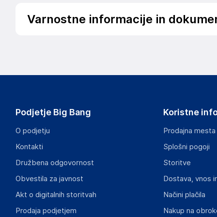
Varnostne informacije in dokume
Podatki o proizvajalcu
Podatki o proizvajalcu vključujejo informacije (naziv, nasl
proizvajalcem izdelka.
3mk
Poljska
Poljska
Podjetje Big Bang
Koristne inf
hello@3mk.pl
O podjetju
Prodajna mesta
Odgovorna oseba v EU
Kontakti
Splošni pogoji
Gospodarski subjekt s sedežem v EU, ki zagotavlja skladno
Družbena odgovornost
Storitve
3mk
Obvestila za javnost
Dostava, vnos i
Poljska
Poljska
Akt o digitalnih storitvah
Načini plačila
hello@3mk.pl
Prodaja podjetjem
Nakup na obrok