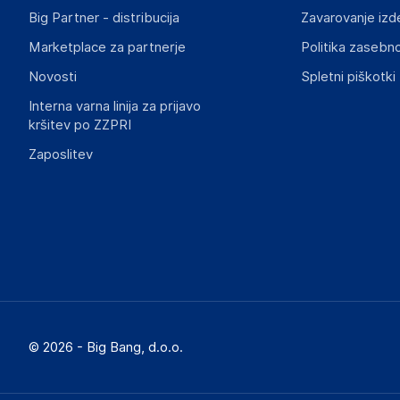
Big Partner - distribucija
Zavarovanje izd
Slike o varnosti izdelka
Slike o varnosti izdelka vsebujejo opozorila na embalaži izd
Marketplace za partnerje
Politika zasebno
informacije, povezane z določenim izdelkom.
Novosti
Spletni piškotki
Interna varna linija za prijavo
kršitev po ZZPRI
Zaposlitev
© 2026 - Big Bang, d.o.o.