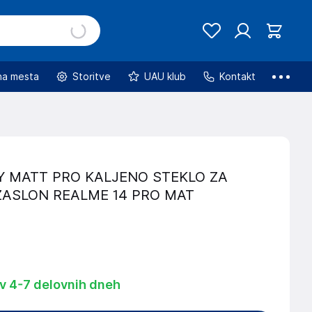
na mesta
Storitve
UAU klub
Kontakt
Y MATT PRO KALJENO STEKLO ZA
ZASLON REALME 14 PRO MAT
 v 4-7 delovnih dneh