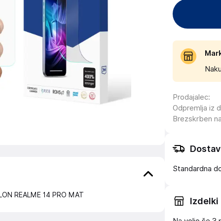
Mar
Naku
Prodajalec
:
Odpremlja iz 
Brezskrben n
Dostav
Standardna d
LON REALME 14 PRO MAT
Izdelki