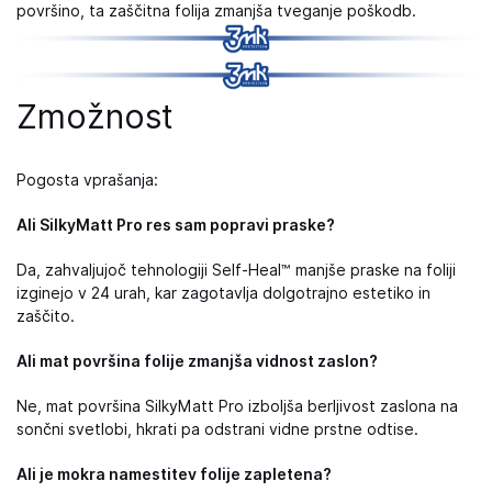
površino, ta zaščitna folija zmanjša tveganje poškodb.
Zmožnost
Pogosta vprašanja:
Ali SilkyMatt Pro res sam popravi praske?
Da, zahvaljujoč tehnologiji Self-Heal™ manjše praske na foliji
izginejo v 24 urah, kar zagotavlja dolgotrajno estetiko in
zaščito.
Ali mat površina folije zmanjša vidnost zaslon?
Ne, mat površina SilkyMatt Pro izboljša berljivost zaslona na
sončni svetlobi, hkrati pa odstrani vidne prstne odtise.
Ali je mokra namestitev folije zapletena?