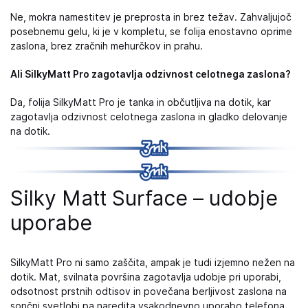
Ne, mokra namestitev je preprosta in brez težav. Zahvaljujoč
posebnemu gelu, ki je v kompletu, se folija enostavno oprime
zaslona, ​​brez zračnih mehurčkov in prahu.
Ali SilkyMatt Pro zagotavlja odzivnost celotnega zaslona?
Da, folija SilkyMatt Pro je tanka in občutljiva na dotik, kar
zagotavlja odzivnost celotnega zaslona in gladko delovanje
na dotik.
Silky Matt Surface – udobje
uporabe
SilkyMatt Pro ni samo zaščita, ampak je tudi izjemno nežen na
dotik. Mat, svilnata površina zagotavlja udobje pri uporabi,
odsotnost prstnih odtisov in povečana berljivost zaslona na
sončni svetlobi pa naredita vsakodnevno uporabo telefona