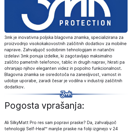
3mk je inovativna poljska blagovna znamka, specializirana za
proizvodnjo visokokakovostnih zaščitnih dodatkov za mobilne
naprave. Zahvaljujoč sodobnim tehnologijam in natančni
izdelavi 3mk ponuja izdelke, ki zagotavljajo maksimalno
zaščito pametnih telefonov, tablic in drugih naprav, hkrati pa
ohranjajo njihov eleganten videz in popolno funkcionalnost.
Blagovna znamka se osredotoča na zanesljivost, varnost in
udobje uporabe, zaradi česar je vodilna v industriji zaščitnih
dodatkov.
Pogosta vprašanja:
Ali SilkyMatt Pro res sam popravi praske? Da, zahvaljujoč
tehnologiji Self-Heal™ manjše praske na foliji izginejo v 24