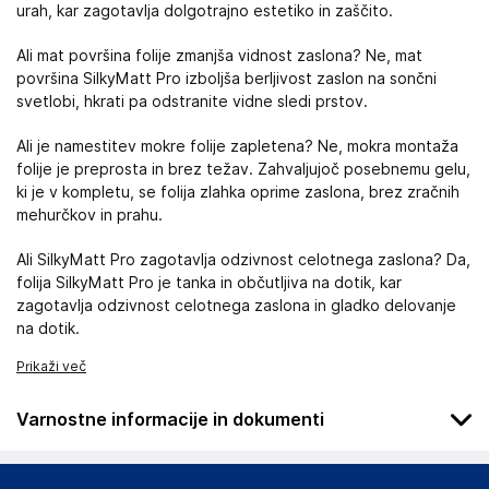
urah, kar zagotavlja dolgotrajno estetiko in zaščito.
Ali mat površina folije zmanjša vidnost zaslona? Ne, mat
površina SilkyMatt Pro izboljša berljivost zaslon na sončni
svetlobi, hkrati pa odstranite vidne sledi prstov.
Ali je namestitev mokre folije zapletena? Ne, mokra montaža
folije je preprosta in brez težav. Zahvaljujoč posebnemu gelu,
ki je v kompletu, se folija zlahka oprime zaslona, ​​brez zračnih
mehurčkov in prahu.
Ali SilkyMatt Pro zagotavlja odzivnost celotnega zaslona? Da,
folija SilkyMatt Pro je tanka in občutljiva na dotik, kar
zagotavlja odzivnost celotnega zaslona in gladko delovanje
na dotik.
Prikaži več
Varnostne informacije in dokumenti
Podatki o proizvajalcu