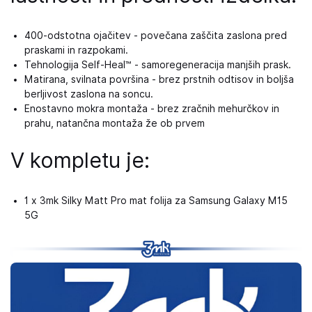
400-odstotna ojačitev - povečana zaščita zaslona pred
praskami in razpokami.
Tehnologija Self-Heal™ - samoregeneracija manjših prask.
Matirana, svilnata površina - brez prstnih odtisov in boljša
berljivost zaslona na soncu.
Enostavno mokra montaža - brez zračnih mehurčkov in
prahu, natančna montaža že ob prvem
V kompletu je:
1 x 3mk Silky Matt Pro mat folija za Samsung Galaxy M15
5G