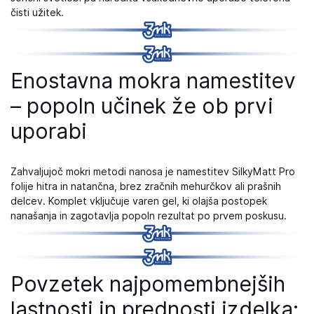
čisti užitek.
Enostavna mokra namestitev
– popoln učinek že ob prvi
uporabi
Zahvaljujoč mokri metodi nanosa je namestitev SilkyMatt Pro
folije hitra in natančna, brez zračnih mehurčkov ali prašnih
delcev. Komplet vključuje varen gel, ki olajša postopek
nanašanja in zagotavlja popoln rezultat po prvem poskusu.
Povzetek najpomembnejših
lastnosti in prednosti izdelka: