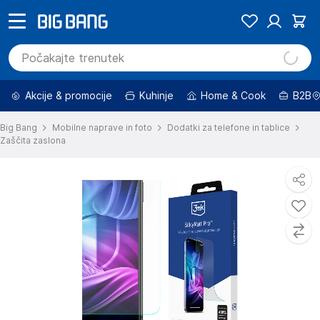
Akcije & promocije
Kuhinje
Home & Cook
B2B
Big Bang
Mobilne naprave in foto
Dodatki za telefone in tablice
Zaščita zaslona