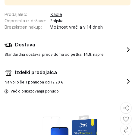
Prodajalec
:
iKable
Odpremlja iz države
:
Poljska
Brezskrben nakup
:
Možnost vračila v 14 dneh
Dostava
Standardna dostava
predvidoma od
petka, 14.8.
naprej
Izdelki prodajalca
Na voljo še
1 ponudba od 12.20 €
Več o prikazovanju ponudb