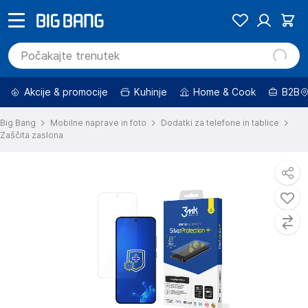
Akcije & promocije
Kuhinje
Home & Cook
B2B
Big Bang
Mobilne naprave in foto
Dodatki za telefone in tablice
Zaščita zaslona