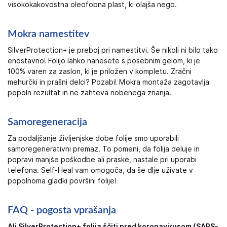
visokokakovostna oleofobna plast, ki olajša nego.
Mokra namestitev
SilverProtection+ je preboj pri namestitvi. Še nikoli ni bilo tako
enostavno! Folijo lahko nanesete s posebnim gelom, ki je
100% varen za zaslon, ki je priložen v kompletu. Zračni
mehurčki in prašni delci? Pozabi! Mokra montaža zagotavlja
popoln rezultat in ne zahteva nobenega znanja.
Samoregeneracija
Za podaljšanje življenjske dobe folije smo uporabili
samoregenerativni premaz. To pomeni, da folija deluje in
popravi manjše poškodbe ali praske, nastale pri uporabi
telefona. Self-Heal vam omogoča, da še dlje uživate v
popolnoma gladki površini folije!
FAQ - pogosta vprašanja
Ali SilverProtection+ folija ščiti pred koronavirusom (SARS-