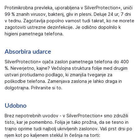
Protimikrobna prevleka, uporabljena v SilverProtection+, uniči
99 % znanih virusov, bakterij, gliv in plesni. Deluje 24 ur, 7 dni
v tednu. Zagotavlja popolno varnost tudi takrat, ko ne morete
zagotoviti ustrezne dezinfekcije. Je odlično dopolnilo k
higieni pametnega telefona.
Absorbira udarce
SilverProtection+ ojača zaslon pametnega telefona do 400
%. Neverjetno, kajne? Večslojna struktura folije med drugim
ustvari protiudarno podlago, ki zmanjša tveganje za
poškodbe telefona. Zamenjava zaslona je lahko draga in
dolgotrajna. Prihranite si to.
Udobno
Brez nepotrebnih uvodov - v SilverProtection+ smo združili
tisto, kar je pomembno. Folija je tako prožna, da se tesno in
trajno oprime tudi najbolj ukrivljenih zaslonov. Vaš prst drsi po
njem kot po kaljenem steklu! In češnja na torti: