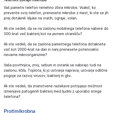
Telefoni zbirajo mikrobe
Vaš pametni telefon nenehno zbira mikrobe. Vsakič, ko
preverite svoj telefon, prenesete mikrobe z mest, ki ste se jih
prej dotaknili: kljuke na vratih, ograje, volan.
Ali ste vedeli, da se na zaslonu mobilnega telefona nabere do
300-krat več bakterij kot na javnem stranišču?
Ali ste vedeli, da se zaslona pametnega telefona dotaknete
več kot 2000-krat na dan in nanj prenesete potencialno
nevarne mikroorganizme?
Vaša povrhnjica, znoj, sebum in ostanki se nabirajo tudi na
zaslonu. ličila. Toplota, ki jo ustvarja naprava, ustvarja odlične
pogoje za razvoj virusov, bakterij in gliv.
Ali ste vedeli, da znanstvene raziskave potrjujejo možnost
izmenjave patogenih bakterij med ljudmi z uporabo istega
telefona?
Protimikrobna