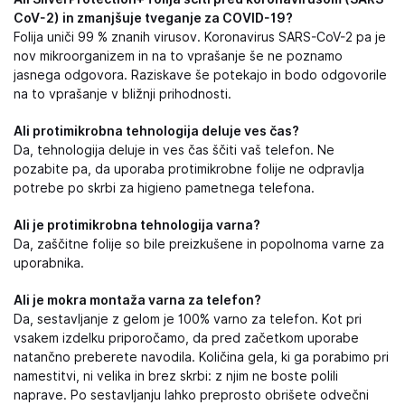
CoV-2) in zmanjšuje tveganje za COVID-19?
Folija uniči 99 % znanih virusov. Koronavirus SARS-CoV-2 pa je
nov mikroorganizem in na to vprašanje še ne poznamo
jasnega odgovora. Raziskave še potekajo in bodo odgovorile
na to vprašanje v bližnji prihodnosti.
Ali protimikrobna tehnologija deluje ves čas?
Da, tehnologija deluje in ves čas ščiti vaš telefon. Ne
pozabite pa, da uporaba protimikrobne folije ne odpravlja
potrebe po skrbi za higieno pametnega telefona.
Ali je protimikrobna tehnologija varna?
Da, zaščitne folije so bile preizkušene in popolnoma varne za
uporabnika.
Ali je mokra montaža varna za telefon?
Da, sestavljanje z gelom je 100% varno za telefon. Kot pri
vsakem izdelku priporočamo, da pred začetkom uporabe
natančno preberete navodila. Količina gela, ki ga porabimo pri
namestitvi, ni velika in brez skrbi: z njim ne boste polili
naprave. Po sestavljanju lahko preprosto obrišete odvečni