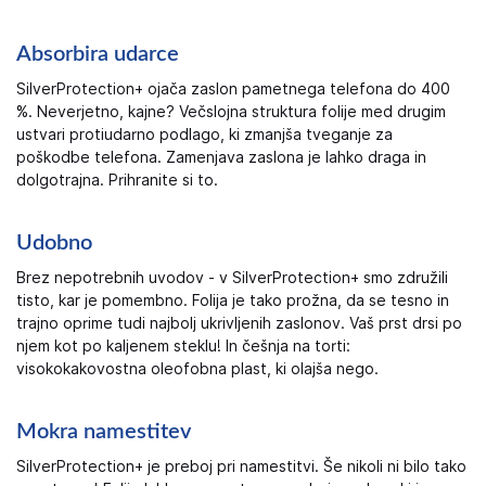
Absorbira udarce
SilverProtection+ ojača zaslon pametnega telefona do 400
%. Neverjetno, kajne? Večslojna struktura folije med drugim
ustvari protiudarno podlago, ki zmanjša tveganje za
poškodbe telefona. Zamenjava zaslona je lahko draga in
dolgotrajna. Prihranite si to.
Udobno
Brez nepotrebnih uvodov - v SilverProtection+ smo združili
tisto, kar je pomembno. Folija je tako prožna, da se tesno in
trajno oprime tudi najbolj ukrivljenih zaslonov. Vaš prst drsi po
njem kot po kaljenem steklu! In češnja na torti:
visokokakovostna oleofobna plast, ki olajša nego.
Mokra namestitev
SilverProtection+ je preboj pri namestitvi. Še nikoli ni bilo tako