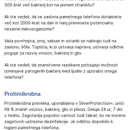
300-krat več bakterij kot na javnem stranišču?
Ali ste vedeli, da se zaslona pametnega telefona dotaknete
več kot 2000-krat na dan in nanj prenesete potencialno
nevarne mikroorganizme?
Vaša povrhnjica, znoj, sebum in ostanki se nabirajo tudi na
zaslonu. ličila. Toplota, ki jo ustvarja naprava, ustvarja odlične
pogoje za razvoj virusov, bakterij in gliv.
Ali ste vedeli, da znanstvene raziskave potrjujejo možnost
izmenjave patogenih bakterij med ljudmi z uporabo istega
telefona?
Protimikrobna
Protimikrobna prevleka, uporabljena v SilverProtection+, uniči
99 % znanih virusov, bakterij, gliv in plesni. Deluje 24 ur, 7 dni
v tednu. Zagotavlja popolno varnost tudi takrat, ko ne morete
zagotoviti ustrezne dezinfekcije. Je odlično dopolnilo k
higieni pametnega telefona.