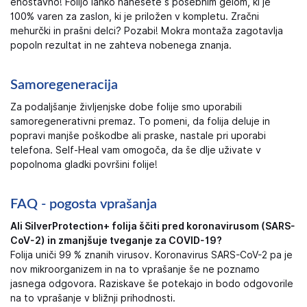
enostavno! Folijo lahko nanesete s posebnim gelom, ki je
100% varen za zaslon, ki je priložen v kompletu. Zračni
mehurčki in prašni delci? Pozabi! Mokra montaža zagotavlja
popoln rezultat in ne zahteva nobenega znanja.
Samoregeneracija
Za podaljšanje življenjske dobe folije smo uporabili
samoregenerativni premaz. To pomeni, da folija deluje in
popravi manjše poškodbe ali praske, nastale pri uporabi
telefona. Self-Heal vam omogoča, da še dlje uživate v
popolnoma gladki površini folije!
FAQ - pogosta vprašanja
Ali SilverProtection+ folija ščiti pred koronavirusom (SARS-
CoV-2) in zmanjšuje tveganje za COVID-19?
Folija uniči 99 % znanih virusov. Koronavirus SARS-CoV-2 pa je
nov mikroorganizem in na to vprašanje še ne poznamo
jasnega odgovora. Raziskave še potekajo in bodo odgovorile
na to vprašanje v bližnji prihodnosti.