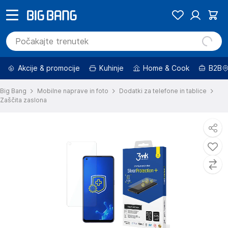
Akcije & promocije
Kuhinje
Home & Cook
B2B
Big Bang
Mobilne naprave in foto
Dodatki za telefone in tablice
Zaščita zaslona