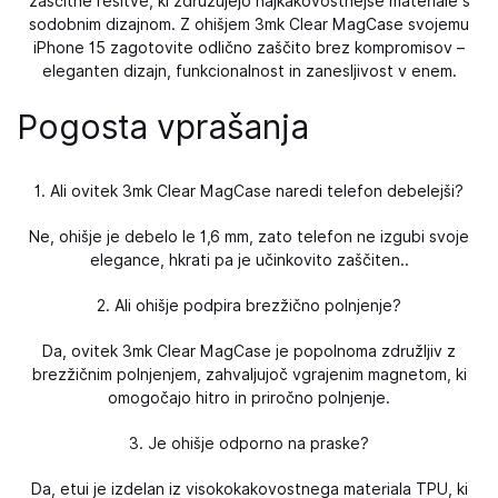
zaščitne rešitve, ki združujejo najkakovostnejše materiale s
sodobnim dizajnom. Z ohišjem 3mk Clear MagCase svojemu
iPhone 15 zagotovite odlično zaščito brez kompromisov –
eleganten dizajn, funkcionalnost in zanesljivost v enem.
Pogosta vprašanja
1. Ali ovitek 3mk Clear MagCase naredi telefon debelejši?
Ne, ohišje je debelo le 1,6 mm, zato telefon ne izgubi svoje
elegance, hkrati pa je učinkovito zaščiten..
2. Ali ohišje podpira brezžično polnjenje?
Da, ovitek 3mk Clear MagCase je popolnoma združljiv z
brezžičnim polnjenjem, zahvaljujoč vgrajenim magnetom, ki
omogočajo hitro in priročno polnjenje.
3. Je ohišje odporno na praske?
Da, etui je izdelan iz visokokakovostnega materiala TPU, ki