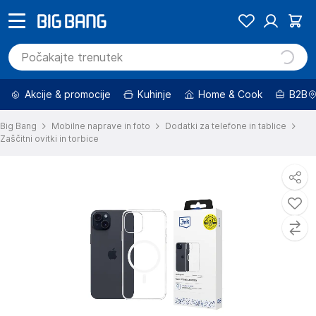
Akcije & promocije
Kuhinje
Home & Cook
B2B
Big Bang
Mobilne naprave in foto
Dodatki za telefone in tablice
Zaščitni ovitki in torbice