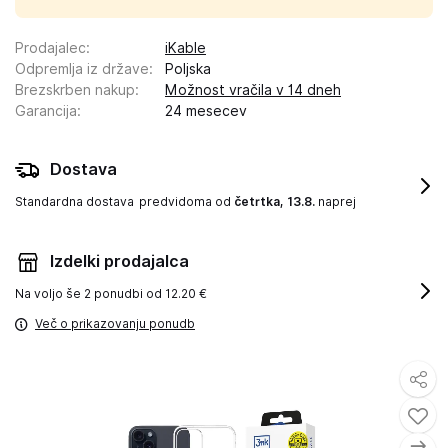
Prodajalec
:
iKable
Odpremlja iz države
:
Poljska
Brezskrben nakup
:
Možnost vračila v 14 dneh
Garancija
:
24 mesecev
Dostava
Standardna dostava
predvidoma od
četrtka, 13.8.
naprej
Izdelki prodajalca
Na voljo še
2 ponudbi od 12.20 €
Več o prikazovanju ponudb