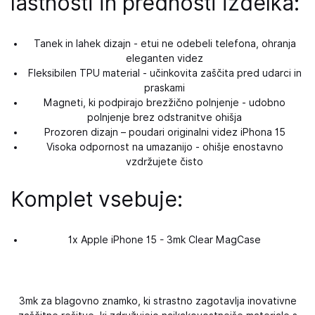
lastnosti in prednosti izdelka:
Tanek in lahek dizajn - etui ne odebeli telefona, ohranja
eleganten videz
Fleksibilen TPU material - učinkovita zaščita pred udarci in
praskami
Magneti, ki podpirajo brezžično polnjenje - udobno
polnjenje brez odstranitve ohišja
Prozoren dizajn – poudari originalni videz iPhona 15
Visoka odpornost na umazanijo - ohišje enostavno
vzdržujete čisto
Komplet vsebuje:
1x Apple iPhone 15 - 3mk Clear MagCase
3mk za blagovno znamko, ki strastno zagotavlja inovativne