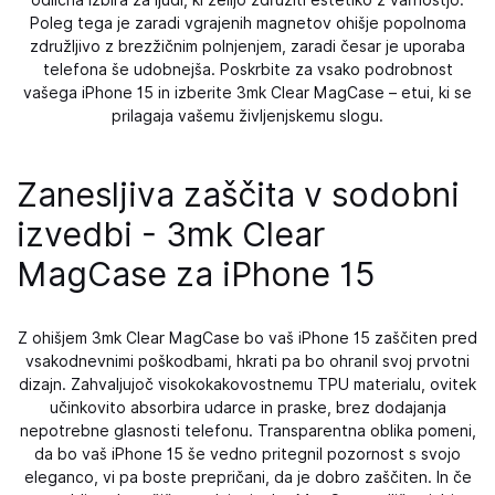
odlična izbira za ljudi, ki želijo združiti estetiko z varnostjo.
Poleg tega je zaradi vgrajenih magnetov ohišje popolnoma
združljivo z brezžičnim polnjenjem, zaradi česar je uporaba
telefona še udobnejša. Poskrbite za vsako podrobnost
vašega iPhone 15 in izberite 3mk Clear MagCase – etui, ki se
prilagaja vašemu življenjskemu slogu.
Zanesljiva zaščita v sodobni
izvedbi - 3mk Clear
MagCase za iPhone 15
Z ohišjem 3mk Clear MagCase bo vaš iPhone 15 zaščiten pred
vsakodnevnimi poškodbami, hkrati pa bo ohranil svoj prvotni
dizajn. Zahvaljujoč visokokakovostnemu TPU materialu, ovitek
učinkovito absorbira udarce in praske, brez dodajanja
nepotrebne glasnosti telefonu. Transparentna oblika pomeni,
da bo vaš iPhone 15 še vedno pritegnil pozornost s svojo
eleganco, vi pa boste prepričani, da je dobro zaščiten. In če