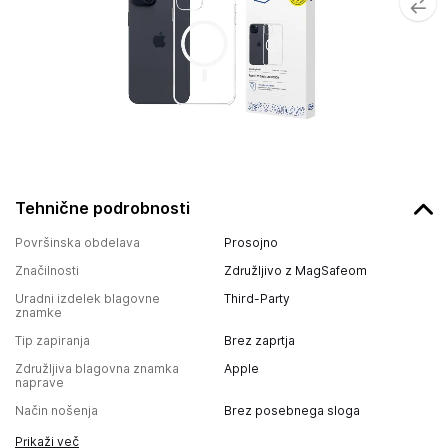
Tehnične podrobnosti
Površinska obdelava
Prosojno
Značilnosti
Združljivo z MagSafeom
Uradni izdelek blagovne
Third-Party
znamke
Tip zapiranja
Brez zaprtja
Združljiva blagovna znamka
Apple
naprave
Način nošenja
Brez posebnega sloga
Prikaži več