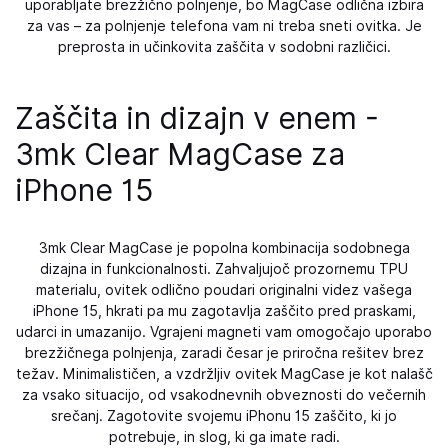
uporabljate brezžično polnjenje, bo MagCase odlična izbira
za vas – za polnjenje telefona vam ni treba sneti ovitka. Je
preprosta in učinkovita zaščita v sodobni različici.
Zaščita in dizajn v enem -
3mk Clear MagCase za
iPhone 15
3mk Clear MagCase je popolna kombinacija sodobnega
dizajna in funkcionalnosti. Zahvaljujoč prozornemu TPU
materialu, ovitek odlično poudari originalni videz vašega
iPhone 15, hkrati pa mu zagotavlja zaščito pred praskami,
udarci in umazanijo. Vgrajeni magneti vam omogočajo uporabo
brezžičnega polnjenja, zaradi česar je priročna rešitev brez
težav. Minimalističen, a vzdržljiv ovitek MagCase je kot nalašč
za vsako situacijo, od vsakodnevnih obveznosti do večernih
srečanj. Zagotovite svojemu iPhonu 15 zaščito, ki jo
potrebuje, in slog, ki ga imate radi.