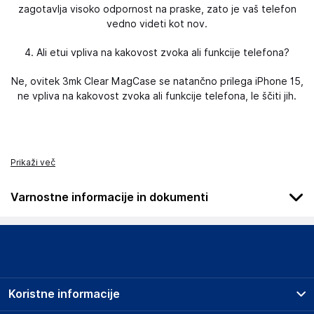
zagotavlja visoko odpornost na praske, zato je vaš telefon
vedno videti kot nov.
4. Ali etui vpliva na kakovost zvoka ali funkcije telefona?
Ne, ovitek 3mk Clear MagCase se natančno prilega iPhone 15,
ne vpliva na kakovost zvoka ali funkcije telefona, le ščiti jih.
Prikaži več
Varnostne informacije in dokumenti
Podatki o proizvajalcu
Podatki o proizvajalcu vključujejo informacije (naziv, naslov,
državo in elektronski naslov) povezane s proizvajalcem
izdelka.
Koristne informacije
3mk