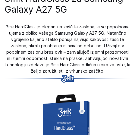
Galaxy A27 5G
3mk HardGlass je elegantna zaščita zaslona, ​​ki se popolnoma
ujema z obliko vašega Samsung Galaxy A27 5G. Natančno
vgrajeno kaljeno steklo ponuja najvišjo kakovost zaščite
zaslona, ​​hkrati pa ohranja minimalno debelino. Uživajte v
popolnem zaslonu brez ovir – zahvaljujoč izjemni prozornosti
in izjemni odpornosti stekla na praske. Zahvaljujoč inovativni
tehnologiji izdelave je 3mk HardGlass odlična izbira za tiste, ki
želijo združiti stil z vrhunsko zaščito.