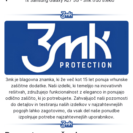
1x Samsung Galaxy A27 5G - 3mk trdo steklo
3mk je blagovna znamka, ki že več kot 15 let ponuja vrhunske
zaščitne dodatke. Naši izdelki, ki temeljijo na inovativnih
rešitvah, združujejo funkcionalnost z eleganco in ponujajo
odlično zaščito, ki jo potrebujete. Zahvaljujoč naši pozornosti
do detajlov in testiranju naših izdelkov v najzahtevnejših
pogojih lahko zagotovimo, da vsak del naše ponudbe
izpolnjuje potrebe najzahtevnejših uporabnikov.