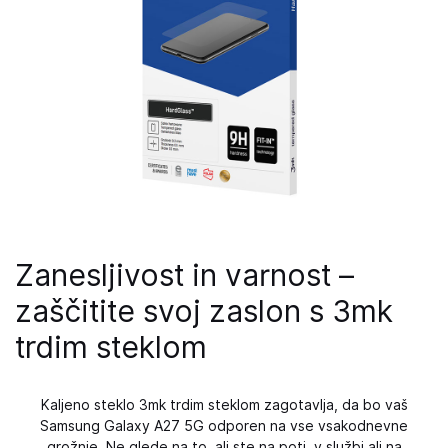
Zanesljivost in varnost –
zaščitite svoj zaslon s 3mk
trdim steklom
Kaljeno steklo 3mk trdim steklom zagotavlja, da bo vaš
Samsung Galaxy A27 5G odporen na vse vsakodnevne
grožnje. Ne glede na to, ali ste na poti, v službi ali na