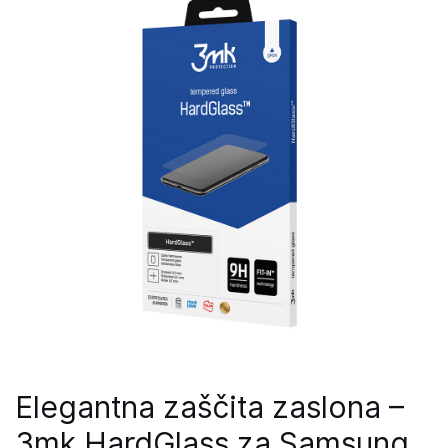
Elegantna zaščita zaslona –
3mk HardGlass za Samsung