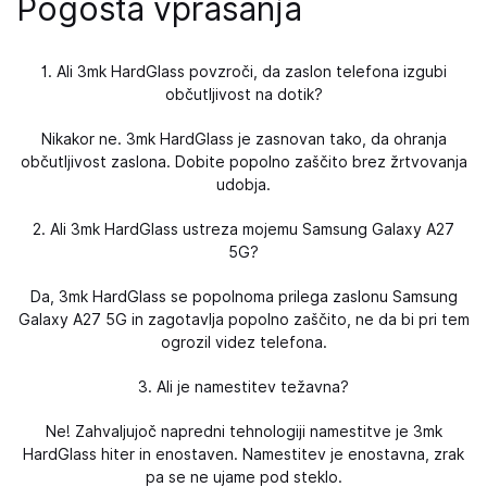
Pogosta vprašanja
1. Ali 3mk HardGlass povzroči, da zaslon telefona izgubi
občutljivost na dotik?
Nikakor ne. 3mk HardGlass je zasnovan tako, da ohranja
občutljivost zaslona. Dobite popolno zaščito brez žrtvovanja
udobja.
2. Ali 3mk HardGlass ustreza mojemu Samsung Galaxy A27
5G?
Da, 3mk HardGlass se popolnoma prilega zaslonu Samsung
Galaxy A27 5G in zagotavlja popolno zaščito, ne da bi pri tem
ogrozil videz telefona.
3. Ali je namestitev težavna?
Ne! Zahvaljujoč napredni tehnologiji namestitve je 3mk
HardGlass hiter in enostaven. Namestitev je enostavna, zrak
pa se ne ujame pod steklo.