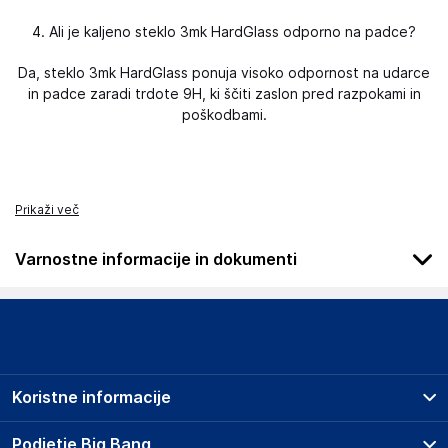
4. Ali je kaljeno steklo 3mk HardGlass odporno na padce?
Da, steklo 3mk HardGlass ponuja visoko odpornost na udarce
in padce zaradi trdote 9H, ki ščiti zaslon pred razpokami in
poškodbami.
Prikaži več
Varnostne informacije in dokumenti
Podatki o proizvajalcu
Podatki o proizvajalcu vključujejo informacije (naziv, naslov,
državo in elektronski naslov) povezane s proizvajalcem
izdelka.
Koristne informacije
3mk
Poljska
Prodajna mesta
Podjetje Big Bang