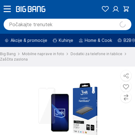
Akcije & promocije
Kuhinje
Home & Cook
B2B
Big Bang
Mobilne naprave in foto
Dodatki za telefone in tablice
Zaščita zaslona