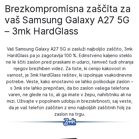
Brezkompromisna zaščita za
vaš Samsung Galaxy A27 5G
– 3mk HardGlass
Vaš Samsung Galaxy A27 5G si zasluži najboljšo zaščito, 3mk
HardGlass pa jo zagotavlja 100 %. Edinstveno kaljeno steklo
ne le ščiti zaslon pred praskami in udarci, temveč tudi ohranja
njegov brezhiben videz. Za tiste, ki cenijo kakovost in
varnost, je 3mk HardGlass rešitev, ki izpolnjuje vsakodnevne
potrebe. Veste, kako enostavno se lahko poškoduje zaslon –
s 3mk ste lahko prepričani, da bo zaslon vašega telefona
varen, ne glede na to, ali ga imate v žepu, nahrbtniku ali na
mizi. Uživajte v popolnem udobju in brezskrbnosti, saj veste,
da je vaš telefon zaščiten z eno najboljših zaščitnih folij za
zaslon na trgu.