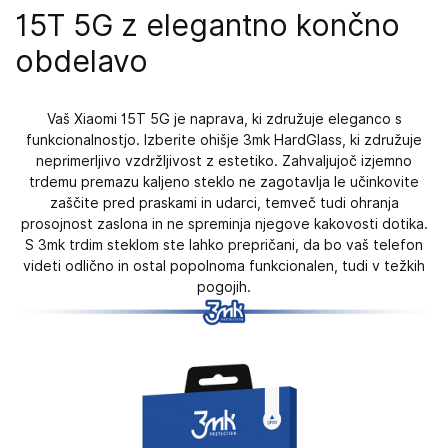
15T 5G z elegantno končno
obdelavo
Vaš Xiaomi 15T 5G je naprava, ki združuje eleganco s
funkcionalnostjo. Izberite ohišje 3mk HardGlass, ki združuje
neprimerljivo vzdržljivost z estetiko. Zahvaljujoč izjemno
trdemu premazu kaljeno steklo ne zagotavlja le učinkovite
zaščite pred praskami in udarci, temveč tudi ohranja
prosojnost zaslona in ne spreminja njegove kakovosti dotika.
S 3mk trdim steklom ste lahko prepričani, da bo vaš telefon
videti odlično in ostal popolnoma funkcionalen, tudi v težkih
pogojih.