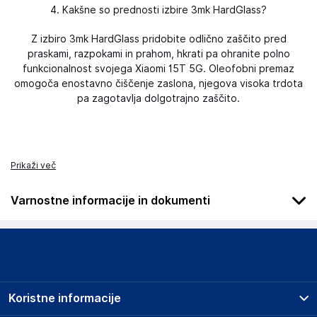
4. Kakšne so prednosti izbire 3mk HardGlass?
Z izbiro 3mk HardGlass pridobite odlično zaščito pred
praskami, razpokami in prahom, hkrati pa ohranite polno
funkcionalnost svojega Xiaomi 15T 5G. Oleofobni premaz
omogoča enostavno čiščenje zaslona, ​​njegova visoka trdota
pa zagotavlja dolgotrajno zaščito.
Prikaži več
Varnostne informacije in dokumenti
Podatki o proizvajalcu
Podatki o proizvajalcu vključujejo informacije (naziv, naslov,
državo in elektronski naslov) povezane s proizvajalcem
izdelka.
Koristne informacije
3mk