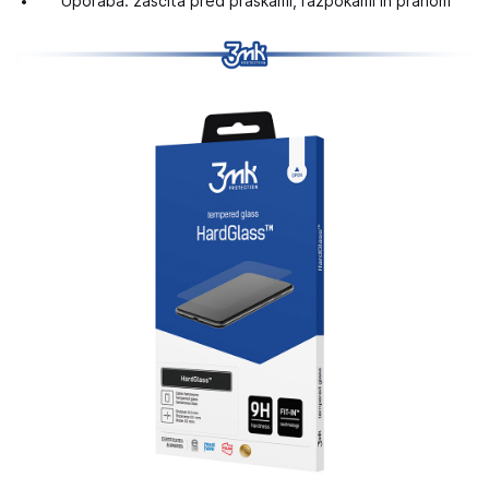
Uporaba: zaščita pred praskami, razpokami in prahom