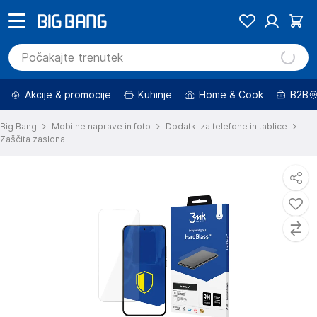
Akcije & promocije
Kuhinje
Home & Cook
B2B
Big Bang
Mobilne naprave in foto
Dodatki za telefone in tablice
Zaščita zaslona