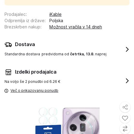
Prodajalec
:
iKable
Odpremlja iz države
:
Poljska
Brezskrben nakup
:
Možnost vračila v 14 dneh
Dostava
Standardna dostava
predvidoma od
četrtka, 13.8.
naprej
Izdelki prodajalca
Na voljo še
2 ponudbi od 6.26 €
Več o prikazovanju ponudb