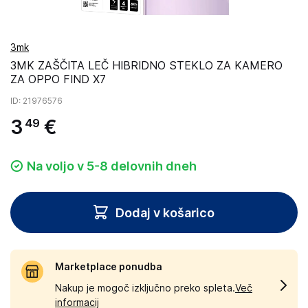
3mk
3MK ZAŠČITA LEČ HIBRIDNO STEKLO ZA KAMERO
ZA OPPO FIND X7
ID
: 21976576
3
€
49
Na voljo v 5-8 delovnih dneh
Dodaj v košarico
Marketplace ponudba
Nakup je mogoč izključno preko spleta.
Več
informacij