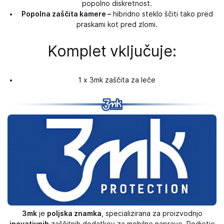
popolno diskretnost.
Popolna zaščita kamere –
hibridno steklo ščiti tako pred
praskami kot pred zlomi.
Komplet vključuje:
1 x 3mk zaščita za leče
3mk
je
poljska znamka
, specializirana za proizvodnjo
inovativnih
zaščitnih dodatkov za mobilne naprave. Podjetje