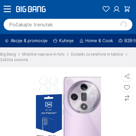
Akcije & promocije
Kuhinje
Home & Cook
B2B
Big Bang
Mobilne naprave in foto
Dodatki za telefone in tablice
Zaščita zaslona