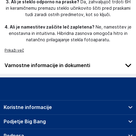
3. Ali je steklo odporno na praske?
Da, zahvaljujoč trdoti 6H
in keramičnemu premazu steklo učinkovito ščiti pred praskami
tudi zaradi ostrih predmetov, kot so ključi.
4. Ali je namestitev zaščite leč zapletena?
Ne, namestitev je
enostavna in intuitivna. Hibridna zasnova omogoča hitro in
natančno prilagajanje stekla fotoaparatu.
Prikaži več
Varnostne informacije in dokumenti
Podatki o proizvajalcu
Podatki o proizvajalcu vključujejo informacije (naziv, naslov,
državo in elektronski naslov) povezane s proizvajalcem
izdelka.
Koristne informacije
3mk
Poljska
Prodajna mesta
Podjetje Big Bang
Poljska
Splošni pogoji
hello@3mk.pl
O podjetju
Podpora
Storitve