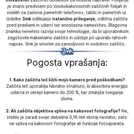
je znano predvsem po visokokakovostnih zaščitnih folijah in
steklih za zaslone pametnih telefonov, tablic in pametnih ur.
Izdelke
3mk
odlikujejo
natančno prileganje
, odlična zaščita
pred praskami in udarci ter enostavna namestitev. Blagovna
znamka nenehno razvija svoje tehnologije, da bi uporabnikom
zagotovila maksimalno zaščito in udobje pri uporabi njihovih
naprav. 3mk je sinonim za zanesljivost in sodobno zaščito.
Pogosta vprašanja:
1. Kako zaščita leč ščiti mojo kamero pred poškodbami?
Zaščita leč uporablja hibridno strukturo, ki absorbira energijo
udarca in okrepi kamero do 200 %, kar zmanjša tveganje
zloma.
2. Ali zaščita objektiva vpliva na kakovost fotografije?
Ne,
steklo je zaradi svoje debeline 0,16 mm skoraj nevidno, zato
ne vpliva na kakovost fotografije ali funkcije fotoaparata.