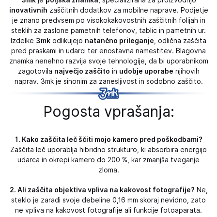
inovativnih
zaščitnih dodatkov za mobilne naprave. Podjetje
je znano predvsem po visokokakovostnih zaščitnih folijah in
steklih za zaslone pametnih telefonov, tablic in pametnih ur.
Izdelke
3mk
odlikujejo
natančno prileganje
, odlična zaščita
pred praskami in udarci ter enostavna namestitev. Blagovna
znamka nenehno razvija svoje tehnologije, da bi uporabnikom
zagotovila
največjo zaščito
in
udobje uporabe
njihovih
naprav. 3mk je sinonim za zanesljivost in sodobno zaščito.
Pogosta vprašanja:
1. Kako zaščita leč ščiti mojo kamero pred poškodbami?
Zaščita leč uporablja hibridno strukturo, ki absorbira energijo
udarca in okrepi kamero do 200 %, kar zmanjša tveganje
zloma.
2. Ali zaščita objektiva vpliva na kakovost fotografije?
Ne,
steklo je zaradi svoje debeline 0,16 mm skoraj nevidno, zato
ne vpliva na kakovost fotografije ali funkcije fotoaparata.