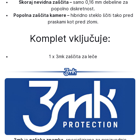
Skoraj nevidna zaščita –
samo 0,16 mm debeline za
popolno diskretnost.
Popolna zaščita kamere –
hibridno steklo ščiti tako pred
praskami kot pred zlomi.
Komplet vključuje:
1 x 3mk zaščita za leče
3mk
je
poljska znamka
, specializirana za proizvodnjo