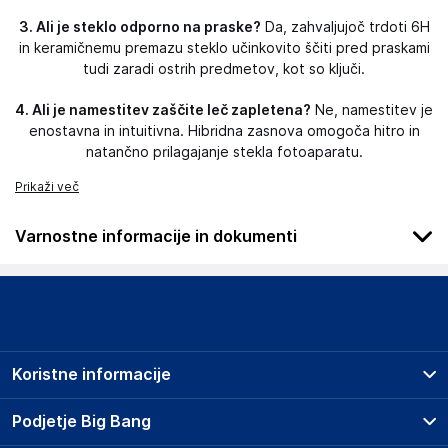
3. Ali je steklo odporno na praske?
Da, zahvaljujoč trdoti 6H
in keramičnemu premazu steklo učinkovito ščiti pred praskami
tudi zaradi ostrih predmetov, kot so ključi.
4. Ali je namestitev zaščite leč zapletena?
Ne, namestitev je
enostavna in intuitivna. Hibridna zasnova omogoča hitro in
natančno prilagajanje stekla fotoaparatu.
Prikaži več
Varnostne informacije in dokumenti
Podatki o proizvajalcu
Podatki o proizvajalcu vključujejo informacije (naziv, naslov,
državo in elektronski naslov) povezane s proizvajalcem
izdelka.
Koristne informacije
3mk
Poljska
Prodajna mesta
Podjetje Big Bang
Poljska
Splošni pogoji