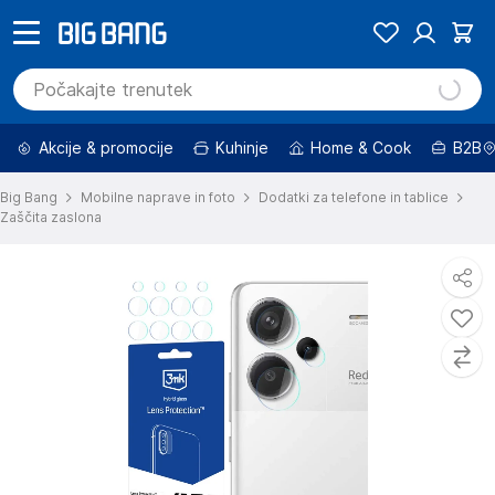
Akcije & promocije
Kuhinje
Home & Cook
B2B
Big Bang
Mobilne naprave in foto
Dodatki za telefone in tablice
Zaščita zaslona