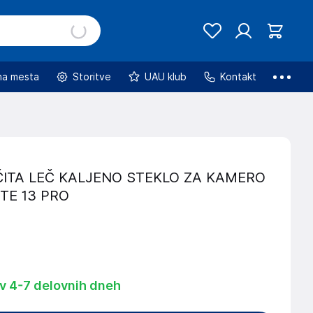
na mesta
Storitve
UAU klub
Kontakt
ITA LEČ KALJENO STEKLO ZA KAMERO
TE 13 PRO
 v 4-7 delovnih dneh