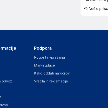
Na voljo še
4 
Več o prik
st izdelka z zahtevanimi predpisi.
ormacije
Podpora
Pogosta vprašanja
Marketplace
Kako oddati naročilo?
n odvoz
Vračila in reklamacije
elka in lahko vključujejo ključne varnostne
e
elkov