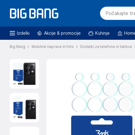
Izdelki
Akcije & promocije
Kuhinje
Home
Big Bang
Mobilne naprave in foto
Dodatki za telefone in tablice