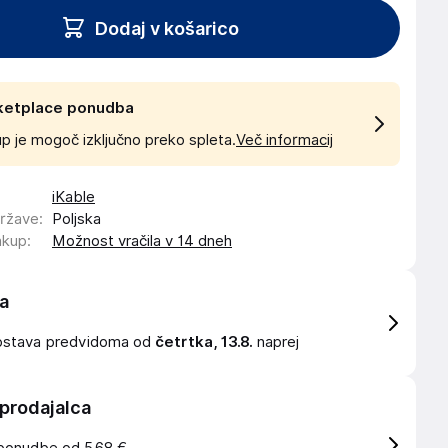
Dodaj v košarico
ketplace ponudba
p je mogoč izključno preko spleta.
Več informacij
iKable
države
:
Poljska
akup
:
Možnost vračila v 14 dneh
a
ostava
predvidoma od
četrtka, 13.8.
naprej
 prodajalca