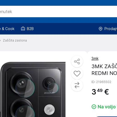
 & Cook
B2B
Prodaj
Zaščita zaslona
3mk
3MK ZAŠČ
REDMI NO
ID
: 21965502
3
€
49
Na voljo