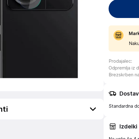
Mar
Naku
Prodajalec
:
Odpremlja iz 
Brezskrben n
Dostav
Standardna d
nti
Izdelki
ov, državo in elektronski naslov) povezane s