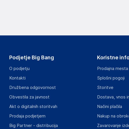
3mk
Poljska
Poljska
hello@3mk.pl
Odgovorna oseba v EU
Gospodarski subjekt s sedežem v EU, ki zagotavlja skladno
Podjetje Big Bang
Koristne inf
3mk
O podjetju
Prodajna mesta
Poljska
Poljska
Kontakti
Splošni pogoji
hello@3mk.pl
Družbena odgovornost
Storitve
Slike o varnosti izdelka
Obvestila za javnost
Dostava, vnos i
Slike o varnosti izdelka vsebujejo opozorila na embalaži izd
Akt o digitalnih storitvah
Načini plačila
informacije, povezane z določenim izdelkom.
Prodaja podjetjem
Nakup na obrok
Big Partner - distribucija
Zavarovanje izd