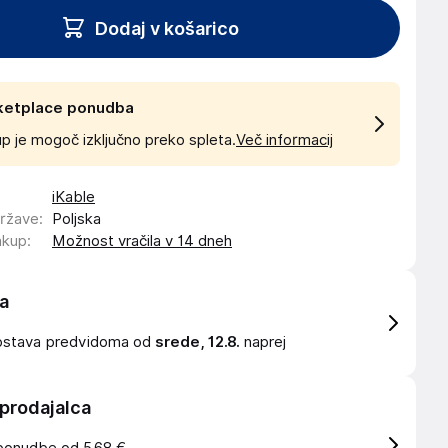
Dodaj v košarico
ketplace ponudba
p je mogoč izključno preko spleta.
Več informacij
iKable
države
:
Poljska
akup
:
Možnost vračila v 14 dneh
a
ostava
predvidoma od
srede, 12.8.
naprej
 prodajalca