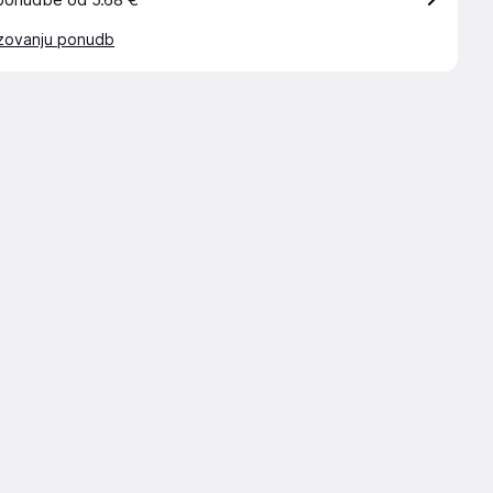
ponudbe od 5.68 €
azovanju ponudb