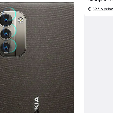
Na voljo še
3 
Več o prik