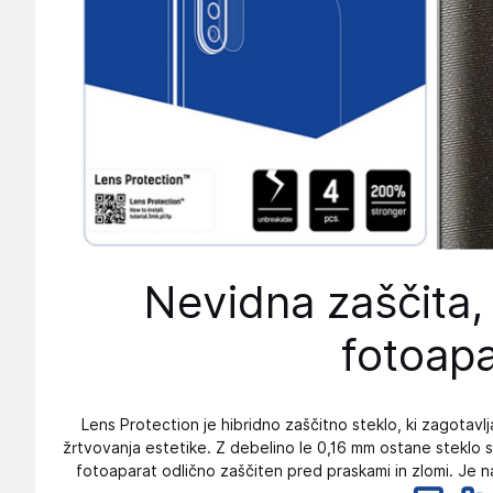
Nevidna zaščita, 
fotoapa
Lens Protection je hibridno zaščitno steklo, ki zagotav
žrtvovanja estetike. Z debelino le 0,16 mm ostane steklo sk
fotoaparat odlično zaščiten pred praskami in zlomi. Je 