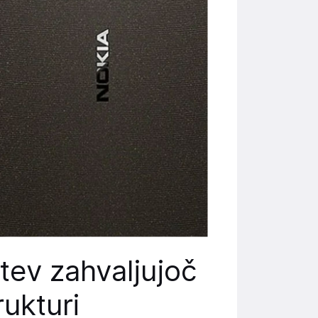
tev zahvaljujoč
rukturi