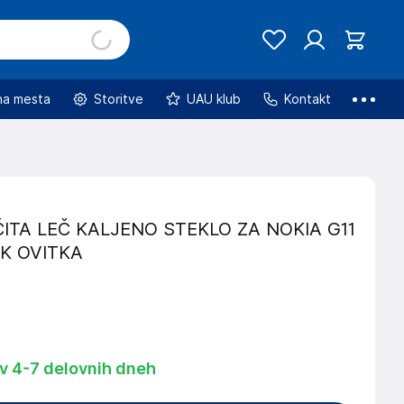
na mesta
Storitve
UAU klub
Kontakt
ITA LEČ KALJENO STEKLO ZA NOKIA G11
EK OVITKA
 v 4-7 delovnih dneh