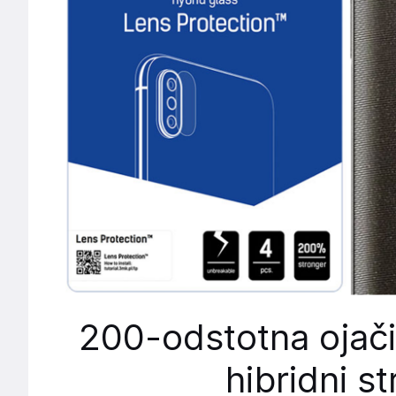
200-odstotna ojači
hibridni st