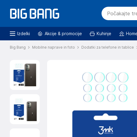
Izdelki
Akcije & promocije
Kuhinje
Home
Big Bang
Mobilne naprave in foto
Dodatki za telefone in tablice