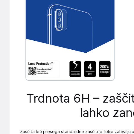
Trdnota 6H – zaščit
lahko zan
Zaščita leč presega standardne zaščitne folije zahvaljuj