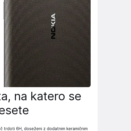
a, na katero se
esete
oč trdoti 6H, doseženi z dodatnim keramičnim