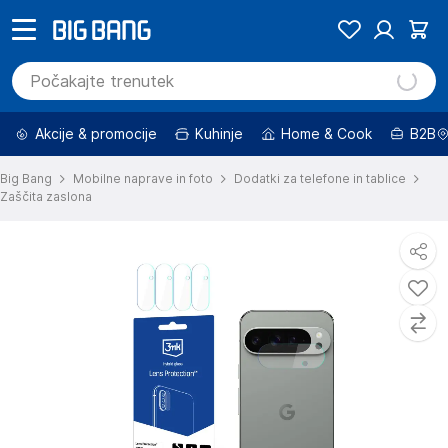
Akcije & promocije
Kuhinje
Home & Cook
B2B
Big Bang
Mobilne naprave in foto
Dodatki za telefone in tablice
Zaščita zaslona