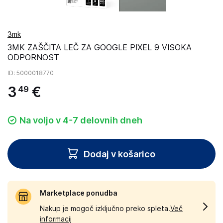
3mk
3MK ZAŠČITA LEČ ZA GOOGLE PIXEL 9 VISOKA
ODPORNOST
ID
: 5000018770
3
€
49
Na voljo v 4-7 delovnih dneh
Dodaj v košarico
Marketplace ponudba
Nakup je mogoč izključno preko spleta.
Več
informacij