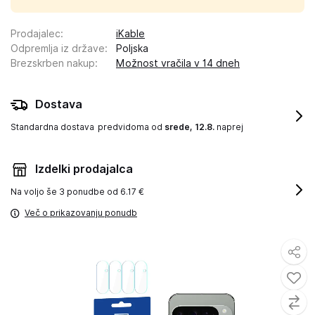
Prodajalec
:
iKable
Odpremlja iz države
:
Poljska
Brezskrben nakup
:
Možnost vračila v 14 dneh
Dostava
Standardna dostava
predvidoma od
srede, 12.8.
naprej
Izdelki prodajalca
Na voljo še
3 ponudbe od 6.17 €
Več o prikazovanju ponudb