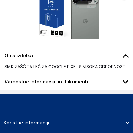
Opis izdelka
3MK ZAŠČITA LEČ ZA GOOGLE PIXEL 9 VISOKA ODPORNOST
Varnostne informacije in dokumenti
Podatki o proizvajalcu
Podatki o proizvajalcu vključujejo informacije (naziv, naslov,
državo in elektronski naslov) povezane s proizvajalcem
izdelka.
Koristne informacije
3mk
Poljska