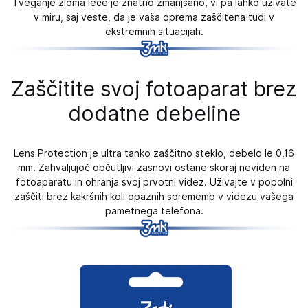
Tveganje zloma leče je znatno zmanjšano, vi pa lahko uživate
v miru, saj veste, da je vaša oprema zaščitena tudi v
ekstremnih situacijah.
Zaščitite svoj fotoaparat brez
dodatne debeline
Lens Protection je ultra tanko zaščitno steklo, debelo le 0,16
mm. Zahvaljujoč občutljivi zasnovi ostane skoraj neviden na
fotoaparatu in ohranja svoj prvotni videz. Uživajte v popolni
zaščiti brez kakršnih koli opaznih sprememb v videzu vašega
pametnega telefona.