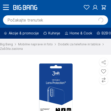
Akcije & promocije
Kuhinje
Home & Cook
B2B
Big Bang
Mobilne naprave in foto
Dodatki za telefone in tablice
Zaščita zaslona