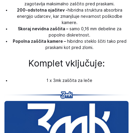
zagotavlja maksimalno zaščito pred praskami.
200-odstotna ojačitev -
hibridna struktura absorbira
energijo udarcev, kar zmanjšuje nevarnost poškodbe
kamere.
Skoraj nevidna zaščita –
samo 0,16 mm debeline za
popolno diskretnost.
Popolna zaščita kamere –
hibridno steklo ščiti tako pred
praskami kot pred zlomi.
Komplet vključuje:
1 x 3mk zaščita za leče