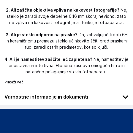
2. Ali zaščita objektiva vpliva na kakovost fotografije?
Ne,
steklo je zaradi svoje debeline 0,16 mm skoraj nevidno, zato
ne vpliva na kakovost fotografije ali funkcije fotoaparata.
3. Ali je steklo odporno na praske?
Da, zahvaljujoč trdoti 6H
in keramičnemu premazu steklo učinkovito ščiti pred praskami
tudi zaradi ostrih predmetov, kot so ključi.
4. Ali je namestitev zaščite leč zapletena?
Ne, namestitev je
enostavna in intuitivna. Hibridna zasnova omogoča hitro in
natančno prilagajanje stekla fotoaparatu.
Prikaži več
Varnostne informacije in dokumenti
Podatki o proizvajalcu
Podatki o proizvajalcu vključujejo informacije (naziv, naslov,
državo in elektronski naslov) povezane s proizvajalcem
izdelka.