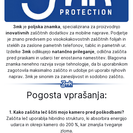
3mk
je
poljska znamka
, specializirana za proizvodnjo
inovativnih
zaščitnih dodatkov za mobilne naprave. Podjetje
je znano predvsem po visokokakovostnih zaščitnih folijah in
steklih za zaslone pametnih telefonov, tablic in pametnih ur.
Izdelke
3mk
odlikujejo
natančno prileganje
, odlična zaščita
pred praskami in udarci ter enostavna namestitev. Blagovna
znamka nenehno razvija svoje tehnologije, da bi uporabnikom
zagotovila maksimalno zaščito in udobje pri uporabi njihovih
naprav. 3mk je sinonim za zanesljivost in sodobno zaščito.
Pogosta vprašanja:
1. Kako zaščita leč ščiti mojo kamero pred poškodbami?
Zaščita leč uporablja hibridno strukturo, ki absorbira energijo
udarca in okrepi kamero do 200 %, kar zmanjša tveganje
zloma.