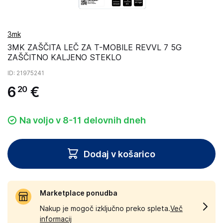
3mk
3MK ZAŠČITA LEČ ZA T-MOBILE REVVL 7 5G
ZAŠČITNO KALJENO STEKLO
ID
: 21975241
6
€
20
Na voljo v 8-11 delovnih dneh
Dodaj v košarico
Marketplace ponudba
Nakup je mogoč izključno preko spleta.
Več
informacij