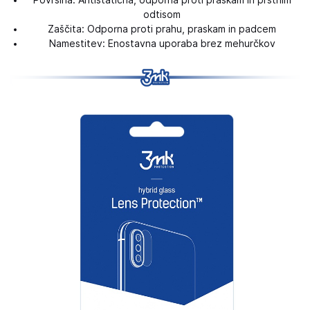
Površina: Antistatična, odporna proti praskam in prstnim
odtisom
Zaščita: Odporna proti prahu, praskam in padcem
Namestitev: Enostavna uporaba brez mehurčkov