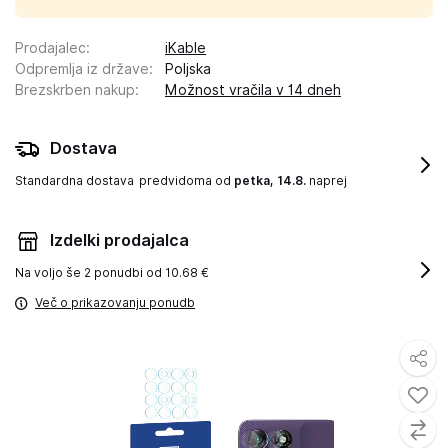
Prodajalec
:
iKable
Odpremlja iz države
:
Poljska
Brezskrben nakup
:
Možnost vračila v 14 dneh
Dostava
Standardna dostava
predvidoma od
petka, 14.8.
naprej
Izdelki prodajalca
Na voljo še
2 ponudbi od 10.68 €
Več o prikazovanju ponudb