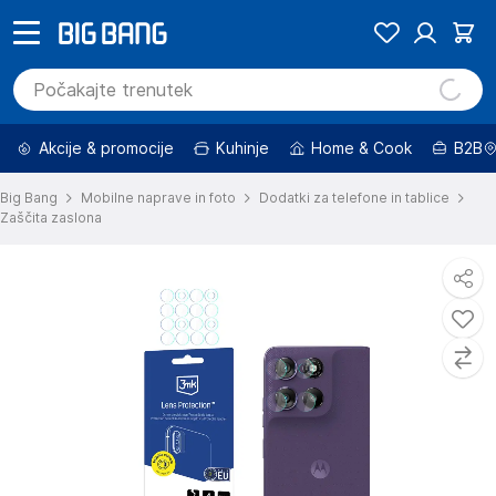
Akcije & promocije
Kuhinje
Home & Cook
B2B
Big Bang
Mobilne naprave in foto
Dodatki za telefone in tablice
Zaščita zaslona