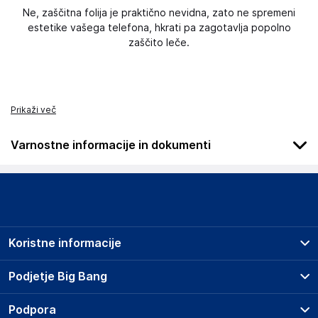
Ne, zaščitna folija je praktično nevidna, zato ne spremeni
estetike vašega telefona, hkrati pa zagotavlja popolno
zaščito leče.
Prikaži več
Varnostne informacije in dokumenti
Podatki o proizvajalcu
Podatki o proizvajalcu vključujejo informacije (naziv, naslov,
državo in elektronski naslov) povezane s proizvajalcem
izdelka.
Koristne informacije
3mk
Poljska
Prodajna mesta
Podjetje Big Bang
Poljska
Splošni pogoji
hello@3mk.pl
O podjetju
Podpora
Storitve