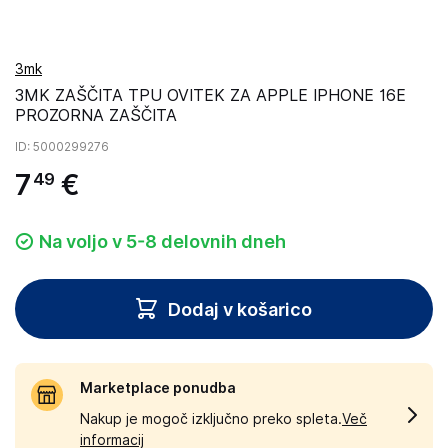
3mk
3MK ZAŠČITA TPU OVITEK ZA APPLE IPHONE 16E
PROZORNA ZAŠČITA
ID
: 5000299276
7
€
49
Na voljo v 5-8 delovnih dneh
Dodaj v košarico
Marketplace ponudba
Nakup je mogoč izključno preko spleta.
Več
informacij