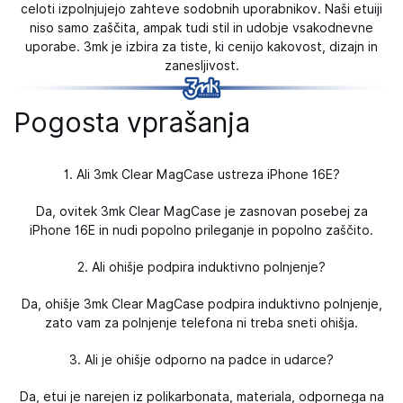
celoti izpolnjujejo zahteve sodobnih uporabnikov. Naši etuiji
niso samo zaščita, ampak tudi stil in udobje vsakodnevne
uporabe. 3mk je izbira za tiste, ki cenijo kakovost, dizajn in
zanesljivost.
Pogosta vprašanja
1. Ali 3mk Clear MagCase ustreza iPhone 16E?
Da, ovitek 3mk Clear MagCase je zasnovan posebej za
iPhone 16E in nudi popolno prileganje in popolno zaščito.
2. Ali ohišje podpira induktivno polnjenje?
Da, ohišje 3mk Clear MagCase podpira induktivno polnjenje,
zato vam za polnjenje telefona ni treba sneti ohišja.
3. Ali je ohišje odporno na padce in udarce?
Da, etui je narejen iz polikarbonata, materiala, odpornega na