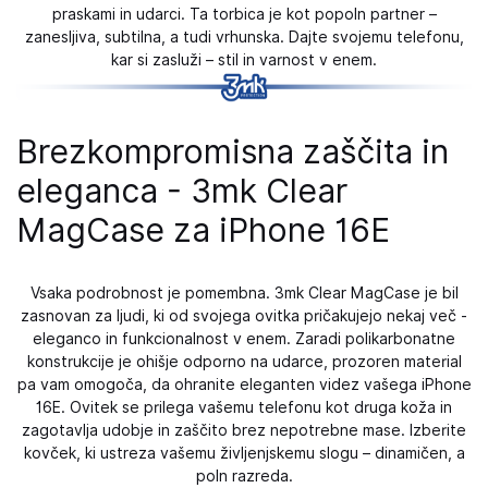
praskami in udarci. Ta torbica je kot popoln partner –
zanesljiva, subtilna, a tudi vrhunska. Dajte svojemu telefonu,
kar si zasluži – stil in varnost v enem.
Brezkompromisna zaščita in
eleganca - 3mk Clear
MagCase za iPhone 16E
Vsaka podrobnost je pomembna. 3mk Clear MagCase je bil
zasnovan za ljudi, ki od svojega ovitka pričakujejo nekaj več -
eleganco in funkcionalnost v enem. Zaradi polikarbonatne
konstrukcije je ohišje odporno na udarce, prozoren material
pa vam omogoča, da ohranite eleganten videz vašega iPhone
16E. Ovitek se prilega vašemu telefonu kot druga koža in
zagotavlja udobje in zaščito brez nepotrebne mase. Izberite
kovček, ki ustreza vašemu življenjskemu slogu – dinamičen, a
poln razreda.