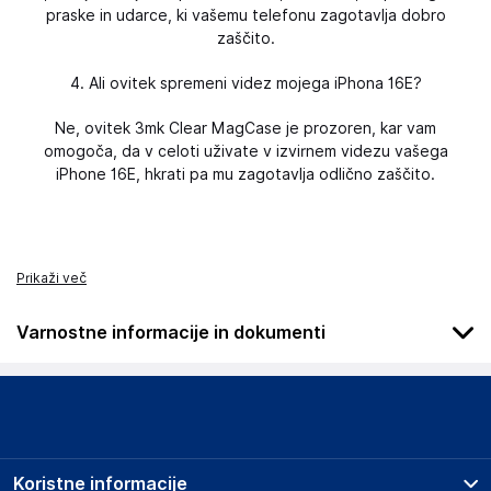
praske in udarce, ki vašemu telefonu zagotavlja dobro
zaščito.
4. Ali ovitek spremeni videz mojega iPhona 16E?
Ne, ovitek 3mk Clear MagCase je prozoren, kar vam
omogoča, da v celoti uživate v izvirnem videzu vašega
iPhone 16E, hkrati pa mu zagotavlja odlično zaščito.
Prikaži več
Varnostne informacije in dokumenti
Podatki o proizvajalcu
Podatki o proizvajalcu vključujejo informacije (naziv, naslov,
državo in elektronski naslov) povezane s proizvajalcem
izdelka.
Koristne informacije