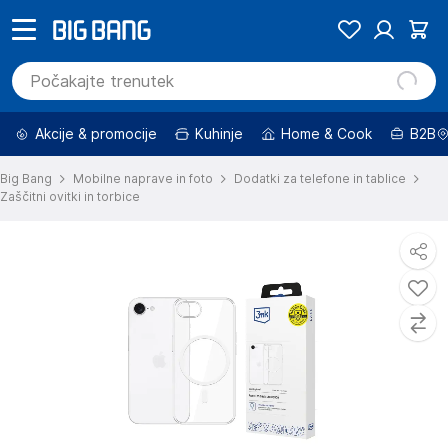
Akcije & promocije
Kuhinje
Home & Cook
B2B
Big Bang
Mobilne naprave in foto
Dodatki za telefone in tablice
Zaščitni ovitki in torbice