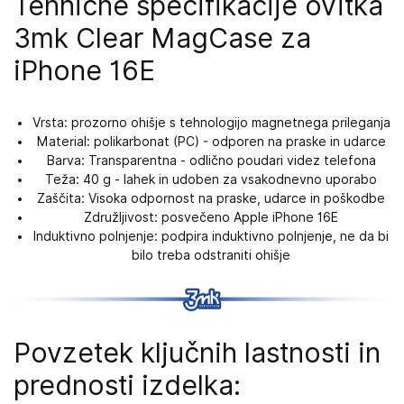
Tehnične specifikacije ovitka
3mk Clear MagCase za
iPhone 16E
Vrsta: prozorno ohišje s tehnologijo magnetnega prileganja
Material: polikarbonat (PC) - odporen na praske in udarce
Barva: Transparentna - odlično poudari videz telefona
Teža: 40 g - lahek in udoben za vsakodnevno uporabo
Zaščita: Visoka odpornost na praske, udarce in poškodbe
Združljivost: posvečeno Apple iPhone 16E
Induktivno polnjenje: podpira induktivno polnjenje, ne da bi
bilo treba odstraniti ohišje
Povzetek ključnih lastnosti in
prednosti izdelka: