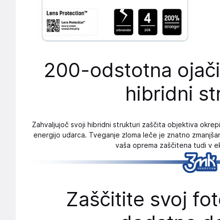
200-odstotna ojači
hibridni st
Zahvaljujoč svoji hibridni strukturi zaščita objektiva okr
energijo udarca. Tveganje zloma leče je znatno zmanjšano,
vaša oprema zaščitena tudi v ek
Zaščitite svoj fo