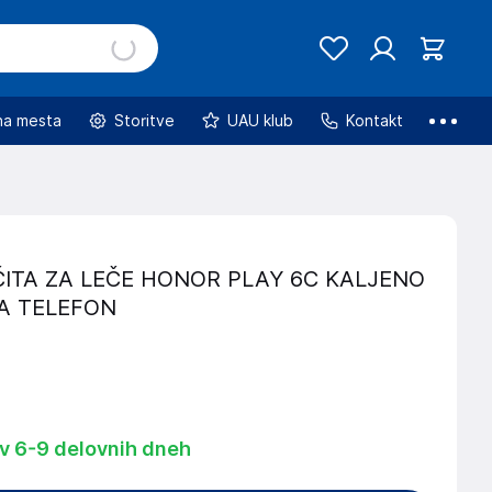
na mesta
Storitve
UAU klub
Kontakt
ITA ZA LEČE HONOR PLAY 6C KALJENO
A TELEFON
 v 6-9 delovnih dneh