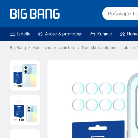
Izdelki
Akcije & promocije
Kuhinje
Home
Big Bang
Mobilne naprave in foto
Dodatki za telefone in tablice