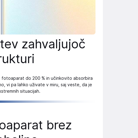
tev zahvaljujoč
rukturi
epi fotoaparat do 200 % in učinkovito absorbira
 vi pa lahko uživate v miru, saj veste, da je
stremnih situacijah.
toaparat brez