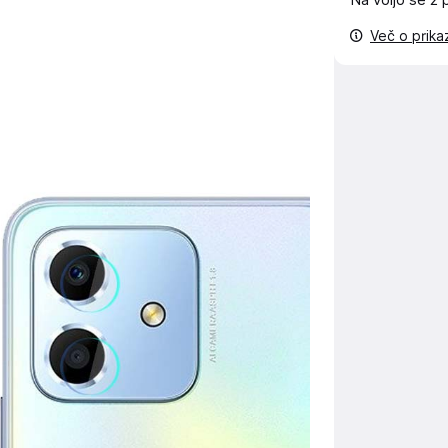
Na voljo še
2 
Več o prik