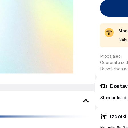
Mar
Naku
Prodajalec
:
Odpremlja iz 
Brezskrben n
Dostav
Standardna d
Izdelki