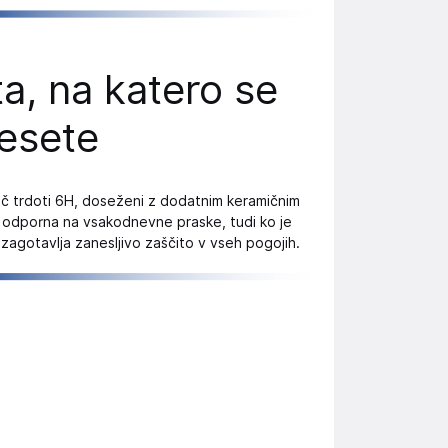
a, na katero se
esete
oč trdoti 6H, doseženi z dodatnim keramičnim
odporna na vsakodnevne praske, tudi ko je
 zagotavlja zanesljivo zaščito v vseh pogojih.