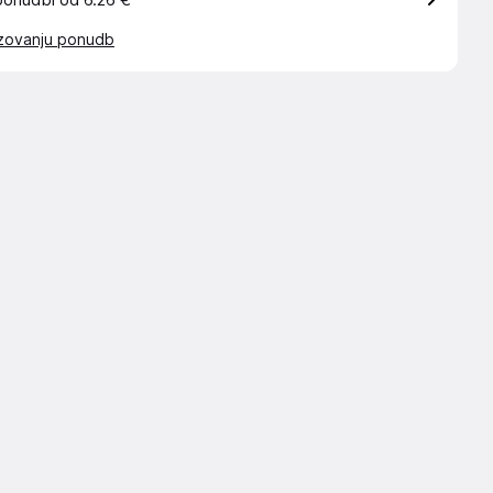
ponudbi od 6.26 €
azovanju ponudb