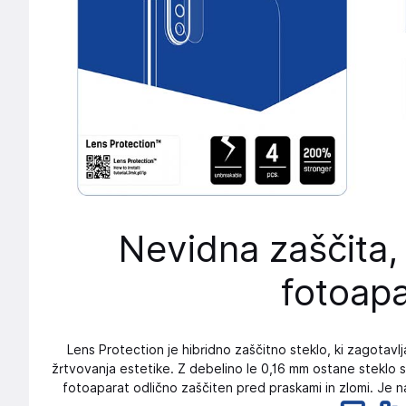
Nevidna zaščita, 
fotoapa
Lens Protection je hibridno zaščitno steklo, ki zagotav
žrtvovanja estetike. Z debelino le 0,16 mm ostane steklo sk
fotoaparat odlično zaščiten pred praskami in zlomi. Je 