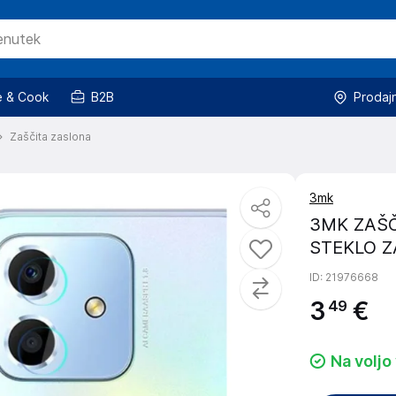
 & Cook
B2B
Prodaj
Zaščita zaslona
3mk
3MK ZAŠČ
STEKLO Z
ID
: 21976668
3
€
49
Na voljo