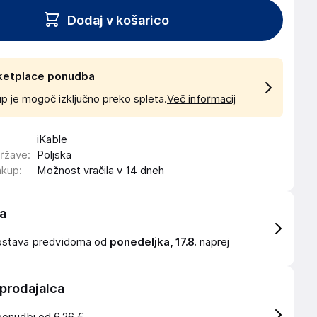
Dodaj v košarico
ketplace ponudba
p je mogoč izključno preko spleta.
Več informacij
iKable
države
:
Poljska
akup
:
Možnost vračila v 14 dneh
a
ostava
predvidoma od
ponedeljka, 17.8.
naprej
 prodajalca