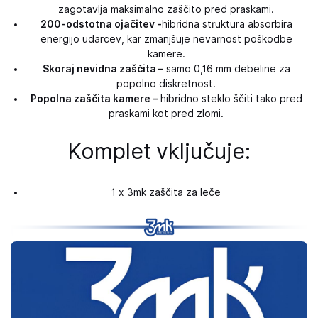
zagotavlja maksimalno zaščito pred praskami.
200-odstotna ojačitev -
hibridna struktura absorbira
energijo udarcev, kar zmanjšuje nevarnost poškodbe
kamere.
Skoraj nevidna zaščita –
samo 0,16 mm debeline za
popolno diskretnost.
Popolna zaščita kamere –
hibridno steklo ščiti tako pred
praskami kot pred zlomi.
Komplet vključuje:
1 x 3mk zaščita za leče