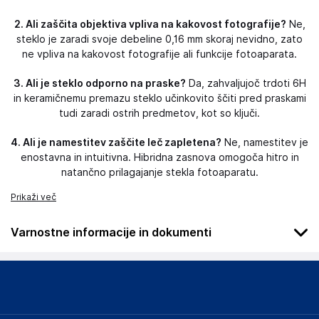
2. Ali zaščita objektiva vpliva na kakovost fotografije?
Ne,
steklo je zaradi svoje debeline 0,16 mm skoraj nevidno, zato
ne vpliva na kakovost fotografije ali funkcije fotoaparata.
3. Ali je steklo odporno na praske?
Da, zahvaljujoč trdoti 6H
in keramičnemu premazu steklo učinkovito ščiti pred praskami
tudi zaradi ostrih predmetov, kot so ključi.
4. Ali je namestitev zaščite leč zapletena?
Ne, namestitev je
enostavna in intuitivna. Hibridna zasnova omogoča hitro in
natančno prilagajanje stekla fotoaparatu.
Prikaži več
Varnostne informacije in dokumenti
Podatki o proizvajalcu
Podatki o proizvajalcu vključujejo informacije (naziv, naslov,
državo in elektronski naslov) povezane s proizvajalcem
izdelka.