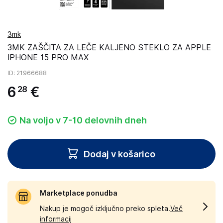
3mk
3MK ZAŠČITA ZA LEČE KALJENO STEKLO ZA APPLE
IPHONE 15 PRO MAX
ID
: 21966688
6
€
28
Na voljo v 7-10 delovnih dneh
Dodaj v košarico
Marketplace ponudba
Nakup je mogoč izključno preko spleta.
Več
informacij