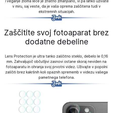
Tveganje zloma leče je znatno zmanjšano, vi pa lahko uživate
v miru, saj veste, da je vaša oprema zaščitena tudi v
ekstremnih situacijah.
Zaščitite svoj fotoaparat brez
dodatne debeline
Lens Protection je ultra tanko zaščitno steklo, debelo le 0,16
mm. Zahvaljujoč občutljivi zasnovi ostane skoraj neviden na
fotoaparatu in ohranja svoj prvotni videz. Uživajte v popolni
zaščiti brez kakršnih koli opaznih sprememb v videzu vašega
pametnega telefona.