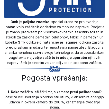
3mk
je
poljska znamka
, specializirana za proizvodnjo
inovativnih
zaščitnih dodatkov za mobilne naprave. Podjetje
je znano predvsem po visokokakovostnih zaščitnih folijah in
steklih za zaslone pametnih telefonov, tablic in pametnih ur.
Izdelke
3mk
odlikujejo
natančno prileganje
, odlična zaščita
pred praskami in udarci ter enostavna namestitev. Blagovna
znamka nenehno razvija svoje tehnologije, da bi uporabnikom
zagotovila
največjo zaščito
in
udobje uporabe
njihovih
naprav. 3mk je sinonim za zanesljivost in sodobno zaščito.
Pogosta vprašanja:
1. Kako zaščita leč ščiti mojo kamero pred poškodbami?
Zaščita leč uporablja hibridno strukturo, ki absorbira energijo
udarca in okrepi kamero do 200 %, kar zmanjša tveganje
zloma.