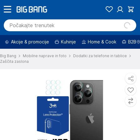
Akcije & promocije
Kuhinje
Home & Cook
B2B
Big Bang
Mobilne naprave in foto
Dodatki za telefone in tablice
Zaščita zaslona