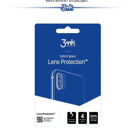
ekstremnih situacijah.