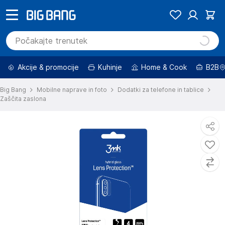
Akcije & promocije
Kuhinje
Home & Cook
B2B
Big Bang
Mobilne naprave in foto
Dodatki za telefone in tablice
Zaščita zaslona