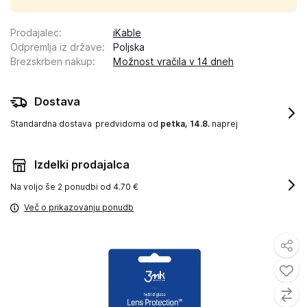
Prodajalec
:
iKable
Odpremlja iz države
:
Poljska
Brezskrben nakup
:
Možnost vračila v 14 dneh
Dostava
Standardna dostava
predvidoma od
petka, 14.8.
naprej
Izdelki prodajalca
Na voljo še
2 ponudbi od 4.70 €
Več o prikazovanju ponudb