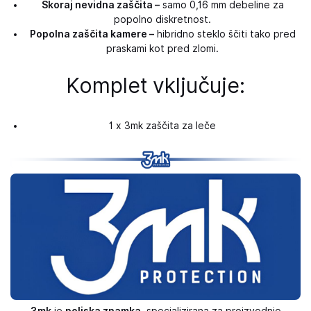
Skoraj nevidna zaščita –
samo 0,16 mm debeline za
popolno diskretnost.
Popolna zaščita kamere –
hibridno steklo ščiti tako pred
praskami kot pred zlomi.
Komplet vključuje:
1 x 3mk zaščita za leče
3mk
je
poljska znamka
, specializirana za proizvodnjo