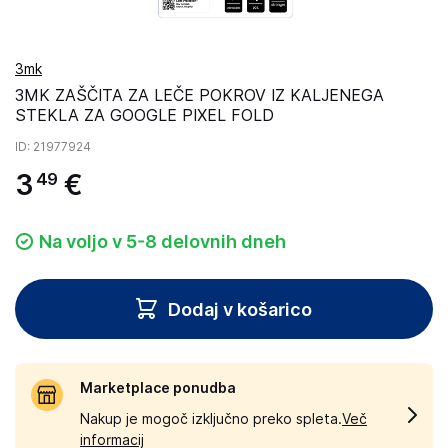
3mk
3MK ZAŠČITA ZA LEČE POKROV IZ KALJENEGA
STEKLA ZA GOOGLE PIXEL FOLD
ID
: 21977924
3
€
49
Na voljo v 5-8 delovnih dneh
Dodaj v košarico
Marketplace ponudba
Nakup je mogoč izključno preko spleta.
Več
informacij