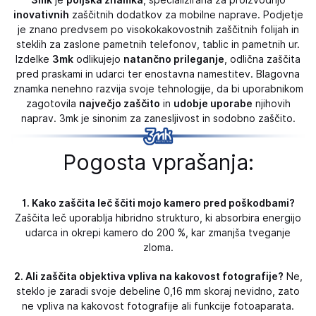
inovativnih
zaščitnih dodatkov za mobilne naprave. Podjetje
je znano predvsem po visokokakovostnih zaščitnih folijah in
steklih za zaslone pametnih telefonov, tablic in pametnih ur.
Izdelke
3mk
odlikujejo
natančno prileganje
, odlična zaščita
pred praskami in udarci ter enostavna namestitev. Blagovna
znamka nenehno razvija svoje tehnologije, da bi uporabnikom
zagotovila
največjo zaščito
in
udobje uporabe
njihovih
naprav. 3mk je sinonim za zanesljivost in sodobno zaščito.
Pogosta vprašanja:
1. Kako zaščita leč ščiti mojo kamero pred poškodbami?
Zaščita leč uporablja hibridno strukturo, ki absorbira energijo
udarca in okrepi kamero do 200 %, kar zmanjša tveganje
zloma.
2. Ali zaščita objektiva vpliva na kakovost fotografije?
Ne,
steklo je zaradi svoje debeline 0,16 mm skoraj nevidno, zato
ne vpliva na kakovost fotografije ali funkcije fotoaparata.