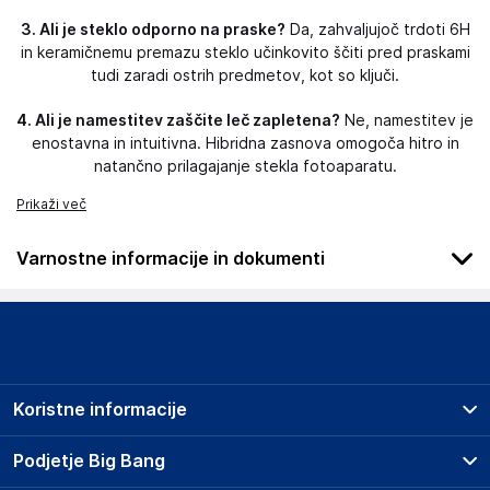
3. Ali je steklo odporno na praske?
Da, zahvaljujoč trdoti 6H
in keramičnemu premazu steklo učinkovito ščiti pred praskami
tudi zaradi ostrih predmetov, kot so ključi.
4. Ali je namestitev zaščite leč zapletena?
Ne, namestitev je
enostavna in intuitivna. Hibridna zasnova omogoča hitro in
natančno prilagajanje stekla fotoaparatu.
Prikaži več
Varnostne informacije in dokumenti
Podatki o proizvajalcu
Podatki o proizvajalcu vključujejo informacije (naziv, naslov,
državo in elektronski naslov) povezane s proizvajalcem
izdelka.
Koristne informacije
3mk
Poljska
Prodajna mesta
Podjetje Big Bang
Poljska
Splošni pogoji