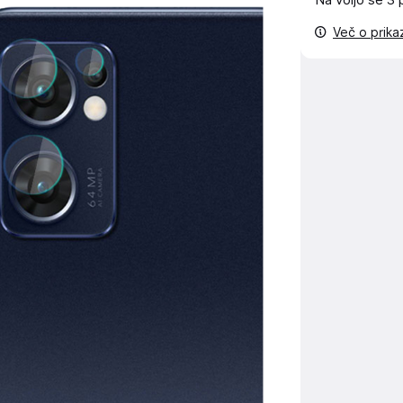
Na voljo še
3 
Več o prik