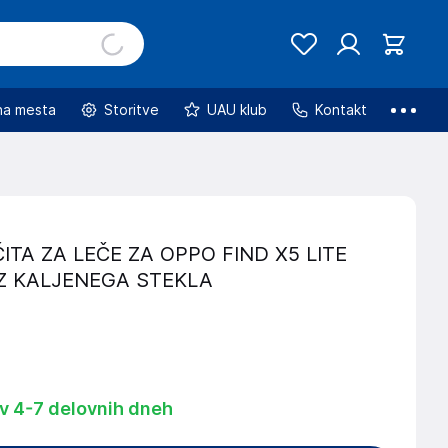
na mesta
Storitve
UAU klub
Kontakt
ITA ZA LEČE ZA OPPO FIND X5 LITE
Z KALJENEGA STEKLA
 v 4-7 delovnih dneh