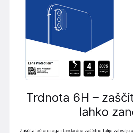
Trdnota 6H – zaščit
lahko zan
Zaščita leč presega standardne zaščitne folije zahvaljuj