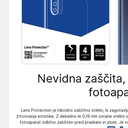
Nevidna zaščita, 
fotoapa
Lens Protection je hibridno zaščitno steklo, ki zagotav
žrtvovanja estetike. Z debelino le 0,16 mm ostane steklo sk
fotoaparat odlično zaščiten pred praskami in zlomi. Je 