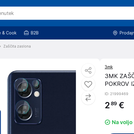
 & Cook
B2B
Prodaj
Zaščita zaslona
3mk
3MK ZAŠČ
POKROV I
ID
: 21999469
2
€
89
Na voljo