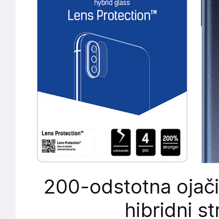
200-odstotna ojači
hibridni st