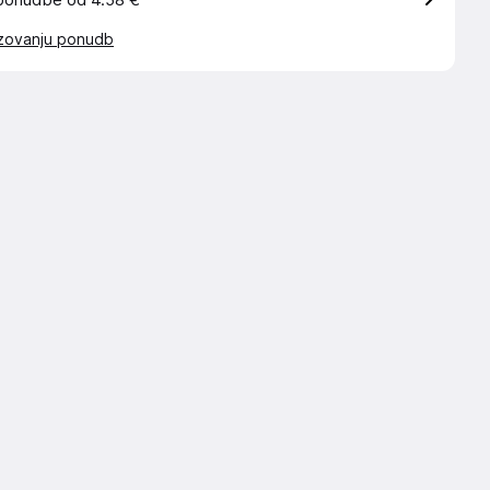
ponudbe od 4.58 €
azovanju ponudb