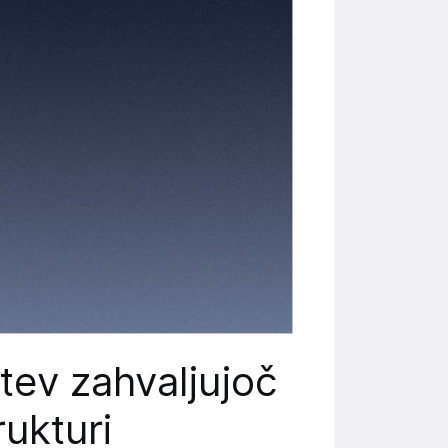
tev zahvaljujoč
rukturi