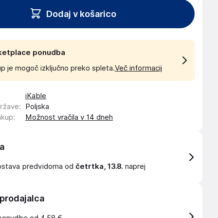
Dodaj v košarico
ketplace ponudba
p je mogoč izključno preko spleta.
Več informacij
iKable
države
:
Poljska
akup
:
Možnost vračila v 14 dneh
a
ostava
predvidoma od
četrtka, 13.8.
naprej
 prodajalca