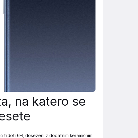
a, na katero se
esete
oč trdoti 6H, doseženi z dodatnim keramičnim