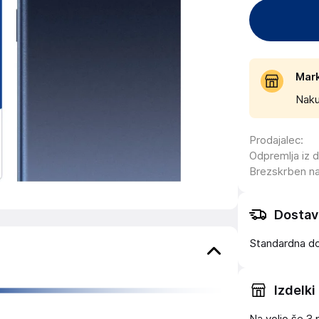
Mar
Naku
Prodajalec
:
Odpremlja iz 
Brezskrben n
Dostav
Standardna d
Izdelki