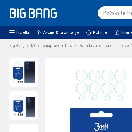
Izdelki
Akcije & promocije
Kuhinje
Home
Big Bang
Mobilne naprave in foto
Dodatki za telefone in tablice