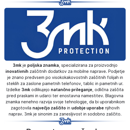
3mk
je
poljska znamka
, specializirana za proizvodnjo
inovativnih
zaščitnih dodatkov za mobilne naprave. Podjetje
je znano predvsem po visokokakovostnih zaščitnih folijah in
steklih za zaslone pametnih telefonov, tablic in pametnih ur.
Izdelke
3mk
odlikujejo
natančno prileganje
, odlična zaščita
pred praskami in udarci ter enostavna namestitev. Blagovna
znamka nenehno razvija svoje tehnologije, da bi uporabnikom
zagotovila
največjo zaščito
in
udobje uporabe
njihovih
naprav. 3mk je sinonim za zanesljivost in sodobno zaščito.