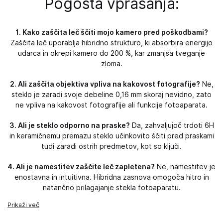
Pogosta vprašanja:
1. Kako zaščita leč ščiti mojo kamero pred poškodbami?
Zaščita leč uporablja hibridno strukturo, ki absorbira energijo
udarca in okrepi kamero do 200 %, kar zmanjša tveganje
zloma.
2. Ali zaščita objektiva vpliva na kakovost fotografije?
Ne,
steklo je zaradi svoje debeline 0,16 mm skoraj nevidno, zato
ne vpliva na kakovost fotografije ali funkcije fotoaparata.
3. Ali je steklo odporno na praske?
Da, zahvaljujoč trdoti 6H
in keramičnemu premazu steklo učinkovito ščiti pred praskami
tudi zaradi ostrih predmetov, kot so ključi.
4. Ali je namestitev zaščite leč zapletena?
Ne, namestitev je
enostavna in intuitivna. Hibridna zasnova omogoča hitro in
natančno prilagajanje stekla fotoaparatu.
Prikaži več