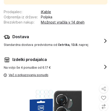
Prodajalec
:
iKable
Odpremlja iz države
:
Poljska
Brezskrben nakup
:
Možnost vračila v 14 dneh
Dostava
Standardna dostava
predvidoma od
četrtka, 13.8.
naprej
Izdelki prodajalca
Na voljo še
4 ponudbe od 6.17 €
Več o prikazovanju ponudb