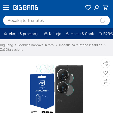
Akcije & promocije
Kuhinje
Home & Cook
B2B
Big Bang
Mobilne naprave in foto
Dodatki za telefone in tablice
Zaščita zaslona