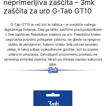
neprimerljiva zaščita – 3mk
zaščita za uro G-Tab GT10
G-Tab GT10 je več kot le tablica – je središče vašega
digitalnega življenja. Zdaj ga lahko zaščitite pred poškodbami
s 3mk zaščitnim fleksibilnim steklom za uro. Fleksibilno steklo
zagotavlja popolno prileganje zaslonu, ne glede na njegovo
obliko ali ukrivljenost. Kaljeno steklo 3mk ustvari neviden
oklep, ki takoj odbija vsakodnevne grožnje, kot so praske,
udarci in umazanija. Zahvaljujoč prozornemu premazu ne
spreminja estetike zaslona, ​​hkrati pa ohranja najvišjo kakovost
slike.