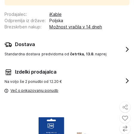
Prodajalec
:
iKable
Odpremlja iz države
:
Poljska
Brezskrben nakup
:
Možnost vračila v 14 dneh
Dostava
Standardna dostava
predvidoma od
četrtka, 13.8.
naprej
Izdelki prodajalca
Na voljo še
2 ponudbi od 12.20 €
Več o prikazovanju ponudb