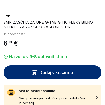
3mk
3MK ZAŠČITA ZA URE G-TAB GT10 FLEKSIBILNO
STEKLO ZA ZAŠČITO ZASLONOV URE
ID
: 5000260274
6
€
19
Na voljo v 5-8 delovnih dneh
Dodaj v košarico
Marketplace ponudba
Nakup je mogoč izključno preko spleta.
Več
informacij