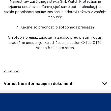
Namestitev zaščitnega stekla 3mk Watch Protection je
izjemno enostavna. Zahvaljujoč samolepilni tehnologiji se
steklo popolnoma oprime zaslona in odpravi težavo z zračnimi
mehurčki.
4. Kakšne so prednosti oleofobnega premaza?
Oleofobni premaz zagotavlja zaščito pred prstnimi odtisi,
madeži in umazanijo, zaradi česar je zaslon G-Tab GT10
vedno čist in prozoren.
Prikaži več
Varnostne informacije in dokumenti
Podatki o proizvajalcu
Podatki o proizvajalcu vključujejo informacije (naziv, naslov,
državo in elektronski naslov) povezane s proizvajalcem
izdelka.