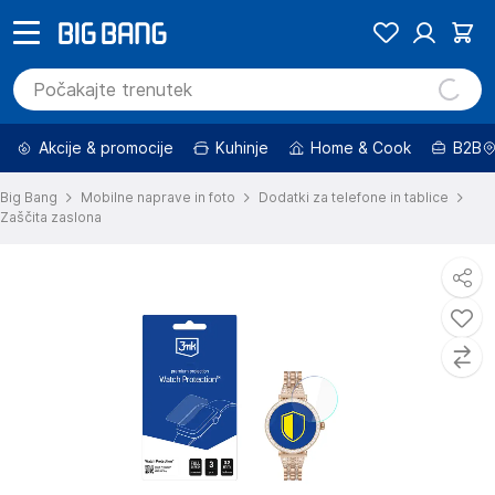
Akcije & promocije
Kuhinje
Home & Cook
B2B
Big Bang
Mobilne naprave in foto
Dodatki za telefone in tablice
Zaščita zaslona