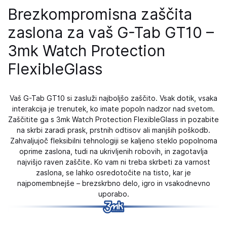
Brezkompromisna zaščita
zaslona za vaš G-Tab GT10 –
3mk Watch Protection
FlexibleGlass
Vaš G-Tab GT10 si zasluži najboljšo zaščito. Vsak dotik, vsaka
interakcija je trenutek, ko imate popoln nadzor nad svetom.
Zaščitite ga s 3mk Watch Protection FlexibleGlass in pozabite
na skrbi zaradi prask, prstnih odtisov ali manjših poškodb.
Zahvaljujoč fleksibilni tehnologiji se kaljeno steklo popolnoma
oprime zaslona, ​​tudi na ukrivljenih robovih, in zagotavlja
najvišjo raven zaščite. Ko vam ni treba skrbeti za varnost
zaslona, ​​se lahko osredotočite na tisto, kar je
najpomembnejše – brezskrbno delo, igro in vsakodnevno
uporabo.