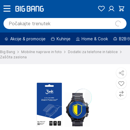
Akcije & promocije
Kuhinje
Home & Cook
B2B
Big Bang
Mobilne naprave in foto
Dodatki za telefone in tablice
Zaščita zaslona