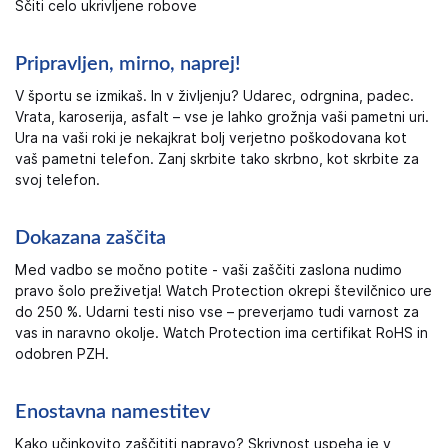
Ščiti celo ukrivljene robove
Pripravljen, mirno, naprej!
V športu se izmikaš. In v življenju? Udarec, odrgnina, padec.
Vrata, karoserija, asfalt – vse je lahko grožnja vaši pametni uri.
Ura na vaši roki je nekajkrat bolj verjetno poškodovana kot
vaš pametni telefon. Zanj skrbite tako skrbno, kot skrbite za
svoj telefon.
Dokazana zaščita
Med vadbo se močno potite - vaši zaščiti zaslona nudimo
pravo šolo preživetja! Watch Protection okrepi številčnico ure
do 250 %. Udarni testi niso vse – preverjamo tudi varnost za
vas in naravno okolje. Watch Protection ima certifikat RoHS in
odobren PZH.
Enostavna namestitev
Kako učinkovito zaščititi napravo? Skrivnost uspeha je v