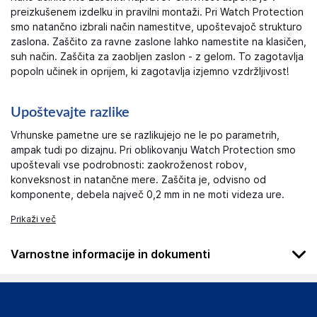
preizkušenem izdelku in pravilni montaži. Pri Watch Protection
smo natančno izbrali način namestitve, upoštevajoč strukturo
zaslona. Zaščito za ravne zaslone lahko namestite na klasičen,
suh način. Zaščita za zaobljen zaslon - z gelom. To zagotavlja
popoln učinek in oprijem, ki zagotavlja izjemno vzdržljivost!
Upoštevajte razlike
Vrhunske pametne ure se razlikujejo ne le po parametrih,
ampak tudi po dizajnu. Pri oblikovanju Watch Protection smo
upoštevali vse podrobnosti: zaokroženost robov,
konveksnost in natančne mere. Zaščita je, odvisno od
komponente, debela največ 0,2 mm in ne moti videza ure.
Prikaži več
Varnostne informacije in dokumenti
Podatki o proizvajalcu
Podatki o proizvajalcu vključujejo informacije (naziv, naslov,
državo in elektronski naslov) povezane s proizvajalcem