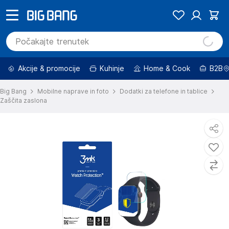
Akcije & promocije
Kuhinje
Home & Cook
B2B
Big Bang
Mobilne naprave in foto
Dodatki za telefone in tablice
Zaščita zaslona