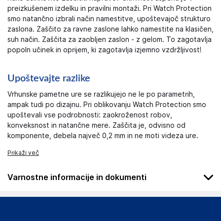
preizkušenem izdelku in pravilni montaži. Pri Watch Protection
smo natančno izbrali način namestitve, upoštevajoč strukturo
zaslona. Zaščito za ravne zaslone lahko namestite na klasičen,
suh način. Zaščita za zaobljen zaslon - z gelom. To zagotavlja
popoln učinek in oprijem, ki zagotavlja izjemno vzdržljivost!
Upoštevajte razlike
Vrhunske pametne ure se razlikujejo ne le po parametrih,
ampak tudi po dizajnu. Pri oblikovanju Watch Protection smo
upoštevali vse podrobnosti: zaokroženost robov,
konveksnost in natančne mere. Zaščita je, odvisno od
komponente, debela največ 0,2 mm in ne moti videza ure.
Prikaži več
Varnostne informacije in dokumenti
Podatki o proizvajalcu
Podatki o proizvajalcu vključujejo informacije (naziv, naslov,
državo in elektronski naslov) povezane s proizvajalcem