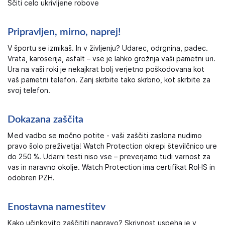
Ščiti celo ukrivljene robove
Pripravljen, mirno, naprej!
V športu se izmikaš. In v življenju? Udarec, odrgnina, padec.
Vrata, karoserija, asfalt – vse je lahko grožnja vaši pametni uri.
Ura na vaši roki je nekajkrat bolj verjetno poškodovana kot
vaš pametni telefon. Zanj skrbite tako skrbno, kot skrbite za
svoj telefon.
Dokazana zaščita
Med vadbo se močno potite - vaši zaščiti zaslona nudimo
pravo šolo preživetja! Watch Protection okrepi številčnico ure
do 250 %. Udarni testi niso vse – preverjamo tudi varnost za
vas in naravno okolje. Watch Protection ima certifikat RoHS in
odobren PZH.
Enostavna namestitev
Kako učinkovito zaščititi napravo? Skrivnost uspeha je v