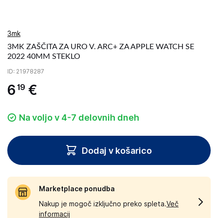
3mk
3MK ZAŠČITA ZA URO V. ARC+ ZA APPLE WATCH SE
2022 40MM STEKLO
ID
: 21978287
6
€
19
Na voljo v 4-7 delovnih dneh
Dodaj v košarico
Marketplace ponudba
Nakup je mogoč izključno preko spleta.
Več
informacij