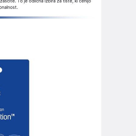
aščite. To je odlična izbira za tiste, ki cenijo
onalnost.