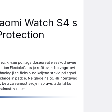
Xiaomi Watch S4 s
Protection
evalec, ki vam pomaga doseči vaše vsakodnevne
ction FlexibleGlass je rešitev, ki bo zagotovila
ologiji se fleksibilno kaljeno steklo prilagodi
udarce in padce. Ne glede na to, ali intenzivno
skrbeti za varnost svoje naprave. Zdaj lahko
onalnosti v enem.