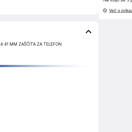
Na voljo še
3 
Več o prik
S4 41 MM ZAŠČITA ZA TELEFON