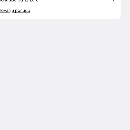
ponudbe od 12.20 €
azovanju ponudb