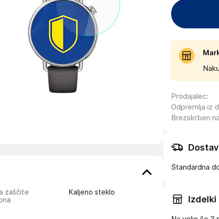
Mar
Naku
Prodajalec
:
Odpremlja iz 
Brezskrben n
Dostav
Standardna d
a zaščite
Kaljeno steklo
Izdelki
lona