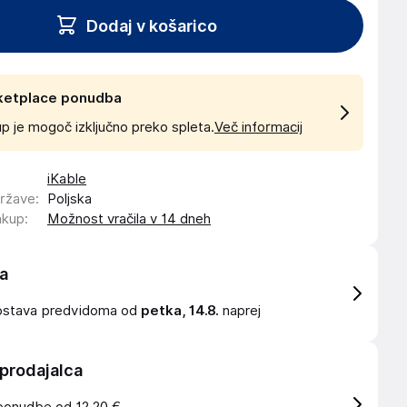
Dodaj v košarico
ketplace ponudba
p je mogoč izključno preko spleta.
Več informacij
iKable
države
:
Poljska
akup
:
Možnost vračila v 14 dneh
a
ostava
predvidoma od
petka, 14.8.
naprej
 prodajalca