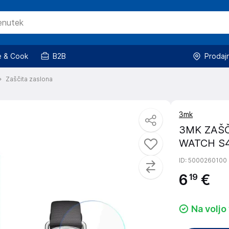
 & Cook
B2B
Prodaj
Zaščita zaslona
3mk
3MK ZAŠČ
WATCH S4
ID
: 5000260100
6
€
19
Na voljo