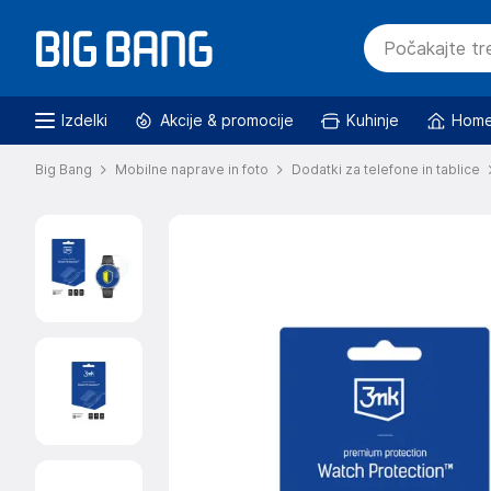
Izdelki
Akcije & promocije
Kuhinje
Home
Big Bang
Mobilne naprave in foto
Dodatki za telefone in tablice