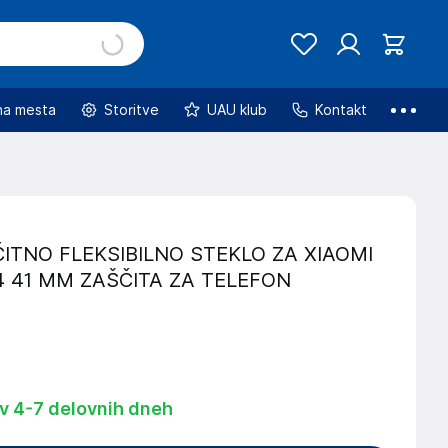
na mesta
Storitve
UAU klub
Kontakt
ITNO FLEKSIBILNO STEKLO ZA XIAOMI
 41 MM ZAŠČITA ZA TELEFON
 v 4-7 delovnih dneh