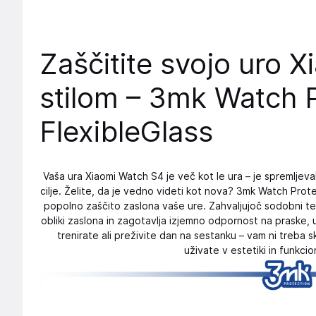
Zaščitite svojo uro 
stilom – 3mk Watch 
FlexibleGlass
Vaša ura Xiaomi Watch S4 je več kot le ura – je spremlj
cilje. Želite, da je vedno videti kot nova? 3mk Watch Prote
popolno zaščito zaslona vaše ure. Zahvaljujoč sodobni tehn
obliki zaslona in zagotavlja izjemno odpornost na praske, 
trenirate ali preživite dan na sestanku – vam ni treba 
uživate v estetiki in funkci