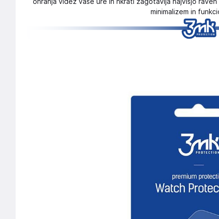
ohranja videz vaše ure in hkrati zagotavlja najvišjo raven z
minimalizem in funkci