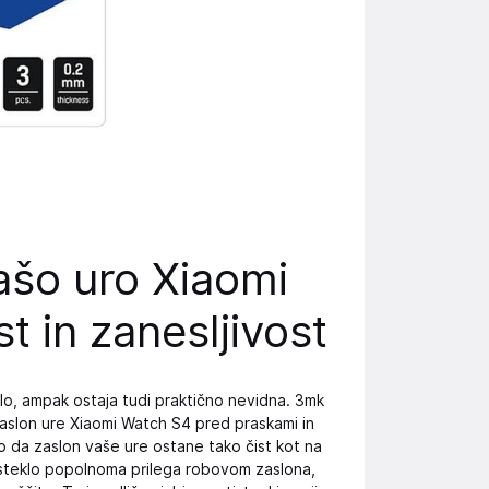
ašo uro Xiaomi
t in zanesljivost
delo, ampak ostaja tudi praktično nevidna. 3mk
 zaslon ure Xiaomi Watch S4 pred praskami in
o da zaslon vaše ure ostane tako čist kot na
e steklo popolnoma prilega robovom zaslona, ​​