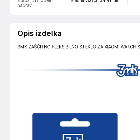
Združljivi modeli
Xiaomi Watch S4 41 mm
naprav
Opis izdelka
3MK ZAŠČITNO FLEKSIBILNO STEKLO ZA XIAOMI WATCH 