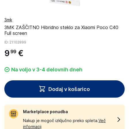
3mk
3MK ZAŠČITNO Hibridno steklo za Xiaomi Poco C40
Full screen
ID
: 21102899
9
€
99
Na voljo v 3-4 delovnih dneh
Dodaj v košarico
Marketplace ponudba
Nakup je mogoč izključno preko spleta.
Več
informacij