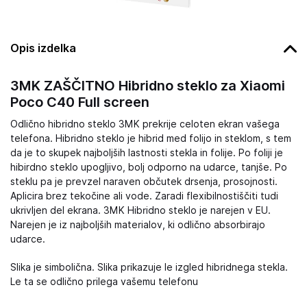
Opis izdelka
3MK ZAŠČITNO Hibridno steklo za Xiaomi
Poco C40 Full screen
Odlično hibridno steklo 3MK prekrije celoten ekran vašega
telefona. Hibridno steklo je hibrid med folijo in steklom, s tem
da je to skupek najboljših lastnosti stekla in folije. Po foliji je
hibirdno steklo upogljivo, bolj odporno na udarce, tanjše. Po
steklu pa je prevzel naraven občutek drsenja, prosojnosti.
Aplicira brez tekočine ali vode. Zaradi flexibilnostiščiti tudi
ukrivljen del ekrana. 3MK Hibridno steklo je narejen v EU.
Narejen je iz najboljših materialov, ki odlično absorbirajo
udarce.
Slika je simbolična. Slika prikazuje le izgled hibridnega stekla.
Le ta se odlično prilega vašemu telefonu