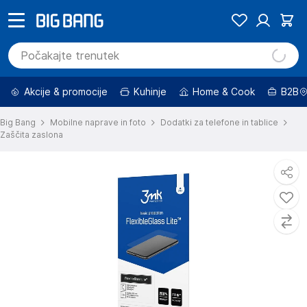
Akcije & promocije
Kuhinje
Home & Cook
B2B
Big Bang
Mobilne naprave in foto
Dodatki za telefone in tablice
Zaščita zaslona