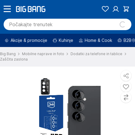
Akcije & promocije
Kuhinje
Home & Cook
B2B
Big Bang
Mobilne naprave in foto
Dodatki za telefone in tablice
Zaščita zaslona