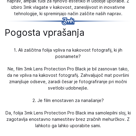
naprav, ampak tudi za njihovo estetiko in udobje uporabe. Z
izbiro 3mk vlagate v kakovost, zanesljivost in inovativne
tehnologije, ki spreminjajo način zaščite naših naprav.
Pogosta vprašanja
1. Ali zaščitna folija vpliva na kakovost fotografij, ki jih
posnamete?
Ne, film 3mk Lens Protection Pro Black je bil zasnovan tako,
da ne vpliva na kakovost fotografij. Zahvaljujoč mat površini
zmanjšuje odseve, zaradi česar je fotografiranje pri močni
svetlobi udobnejše.
2. Je film enostaven za nanašanje?
Da, folija 3mk Lens Protection Pro Black ima samolepilni sloj, ki
zagotavlja enostavno namestitev brez zračnih mehurčkov. Z
lahkoto ga lahko uporabite sami.