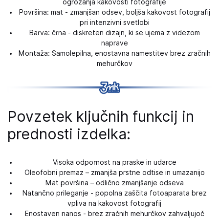
ogrožanja kakovosti fotografije
Površina: mat - zmanjšan odsev, boljša kakovost fotografij
pri intenzivni svetlobi
Barva: črna - diskreten dizajn, ki se ujema z videzom
naprave
Montaža: Samolepilna, enostavna namestitev brez zračnih
mehurčkov
Povzetek ključnih funkcij in
prednosti izdelka:
Visoka odpornost na praske in udarce
Oleofobni premaz – zmanjša prstne odtise in umazanijo
Mat površina – odlično zmanjšanje odseva
Natančno prileganje - popolna zaščita fotoaparata brez
vpliva na kakovost fotografij
Enostaven nanos - brez zračnih mehurčkov zahvaljujoč