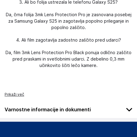
3. Ali bo folija ustrezala le telefonu Galaxy S25?
Da, črna folija 3mk Lens Protection Pro je zasnovana posebej
za Samsung Galaxy S25 in zagotavlja popolno prileganje in
popolno zaščito.
4. Ali film zagotavlja zadostno zaščito pred udarci?
Da, film 3mk Lens Protection Pro Black ponuja odlično zaščito
pred praskami in svetlobnimi udarci. Z debelino 0,3 mm
učinkovito ščiti lečo kamere.
Prikaži več
Varnostne informacije in dokumenti
Podatki o proizvajalcu
Podatki o proizvajalcu vključujejo informacije (naziv, naslov,
državo in elektronski naslov) povezane s proizvajalcem