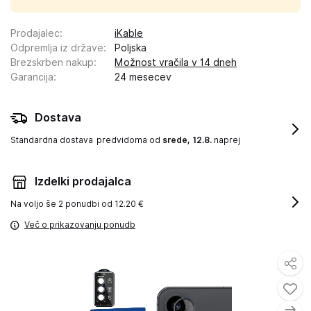
Prodajalec
:
iKable
Odpremlja iz države
:
Poljska
Brezskrben nakup
:
Možnost vračila v 14 dneh
Garancija
:
24 mesecev
Dostava
Standardna dostava
predvidoma od
srede, 12.8.
naprej
Izdelki prodajalca
Na voljo še
2 ponudbi od 12.20 €
Več o prikazovanju ponudb