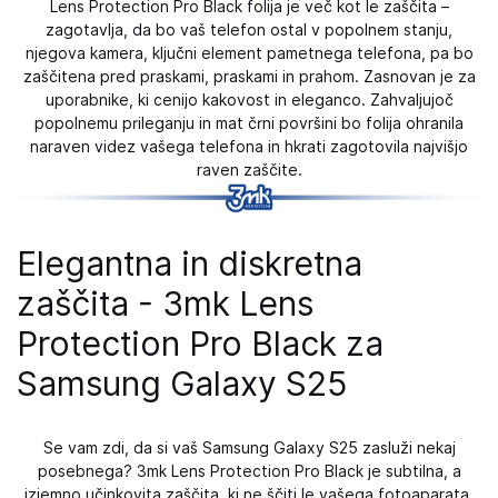
Lens Protection Pro Black folija je več kot le zaščita –
zagotavlja, da bo vaš telefon ostal v popolnem stanju,
njegova kamera, ključni element pametnega telefona, pa bo
zaščitena pred praskami, praskami in prahom. Zasnovan je za
uporabnike, ki cenijo kakovost in eleganco. Zahvaljujoč
popolnemu prileganju in mat črni površini bo folija ohranila
naraven videz vašega telefona in hkrati zagotovila najvišjo
raven zaščite.
Elegantna in diskretna
zaščita - 3mk Lens
Protection Pro Black za
Samsung Galaxy S25
Se vam zdi, da si vaš Samsung Galaxy S25 zasluži nekaj
posebnega? 3mk Lens Protection Pro Black je subtilna, a
izjemno učinkovita zaščita, ki ne ščiti le vašega fotoaparata,