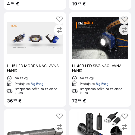
4
€
19
€
99
99
HL15 LED MODRA NAGLAVNA
HL40R LED SIVA NAGLAVNA
FENIX
FENIX
Na zalogi
Na zalogi
Prodajalec
Big Bang
Prodajalec
Big Bang
Brezplačna poštnina za člane
Brezplačna poštnina za člane
kluba
kluba
36
€
72
€
99
99