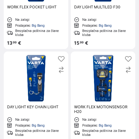
WORK FLEX POCKET LIGHT
DAY LIGHT MULTILED F30
Na zalogi
Na zalogi
Prodajalec
Big Bang
Prodajalec
Big Bang
Brezplačna poštnina za člane
Brezplačna poštnina za člane
kluba
kluba
13
€
15
€
99
99
DAY LIGHT KEY CHAIN LIGHT
WORK FLEX MOTIONSENSOR
H20
Na zalogi
Na zalogi
Prodajalec
Big Bang
Prodajalec
Big Bang
Brezplačna poštnina za člane
Brezplačna poštnina za člane
kluba
kluba