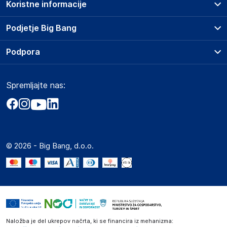
Koristne informacije
Prodajna mesta
Podjetje Big Bang
Splošni pogoji
O podjetju
Podpora
Storitve
Kontakti
Dostava, vnos in odvoz
Pogosta vprašanja
Družbena odgovornost
Načini plačila
Spremljajte nas:
Marketplace
Obvestila za javnost
Nakup na obroke
Kako oddati naročilo?
Akt o digitalnih storitvah
Zavarovanje izdelkov
Vračila in reklamacije
Prodaja podjetjem
Politika zasebnosti
Big Partner - distribucija
Spletni piškotki
© 2026 - Big Bang, d.o.o.
Marketplace za partnerje
Novosti
Interna varna linija za prijavo kršitev po ZZPRI
Zaposlitev
Naložba je del ukrepov načrta, ki se financira iz mehanizma: