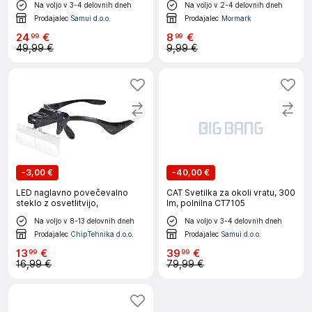
Na voljo v 3-4 delovnih dneh
Na voljo v 2-4 delovnih dneh
Prodajalec
Samui d.o.o.
Prodajalec
Mormark
24
€
8
€
99
99
49,99 €
9,99 €
-
3,00 €
-
40,00 €
LED naglavno povečevalno
CAT Svetilka za okoli vratu, 300
steklo z osvetlitvijo,
lm, polnilna CT7105
Na voljo v 8-13 delovnih dneh
Na voljo v 3-4 delovnih dneh
Prodajalec
ChipTehnika d.o.o.
Prodajalec
Samui d.o.o.
13
€
39
€
99
99
16,99 €
79,99 €