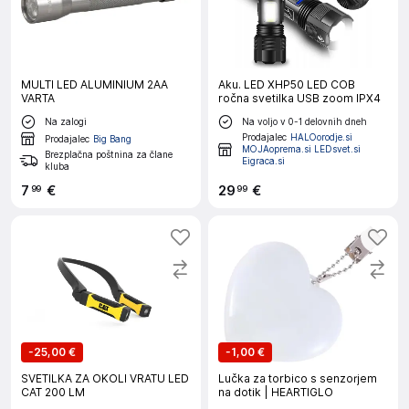
MULTI LED ALUMINIUM 2AA
Aku. LED XHP50 LED COB
VARTA
ročna svetilka USB zoom IPX4
Na zalogi
Na voljo v 0-1 delovnih dneh
Prodajalec
HALOorodje.si
Prodajalec
Big Bang
MOJAoprema.si LEDsvet.si
Brezplačna poštnina za člane
Eigraca.si
kluba
7
€
29
€
99
99
-
25,00 €
-
1,00 €
SVETILKA ZA OKOLI VRATU LED
Lučka za torbico s senzorjem
CAT 200 LM
na dotik | HEARTIGLO