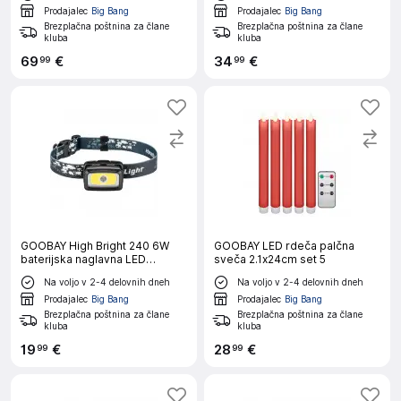
Prodajalec
Big Bang
Prodajalec
Big Bang
Brezplačna poštnina za člane
Brezplačna poštnina za člane
kluba
kluba
69
€
34
€
99
99
GOOBAY High Bright 240 6W
GOOBAY LED rdeča palčna
baterijska naglavna LED
sveča 2.1x24cm set 5
svetilka
Na voljo v 2-4 delovnih dneh
Na voljo v 2-4 delovnih dneh
Prodajalec
Big Bang
Prodajalec
Big Bang
Brezplačna poštnina za člane
Brezplačna poštnina za člane
kluba
kluba
19
€
28
€
99
99