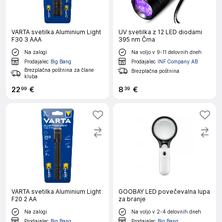
VARTA svetilka Aluminium Light
UV svetilka z 12 LED diodami
F30 3 AAA
395 nm Črna
Na zalogi
Na voljo v 9-11 delovnih dneh
Prodajalec
Big Bang
Prodajalec
INF Company AB
Brezplačna poštnina za člane
Brezplačna poštnina
kluba
22
€
8
€
99
39
VARTA svetilka Aluminium Light
GOOBAY LED povečevalna lupa
F20 2 AA
za branje
Na zalogi
Na voljo v 2-4 delovnih dneh
Prodajalec
Big Bang
Prodajalec
Big Bang