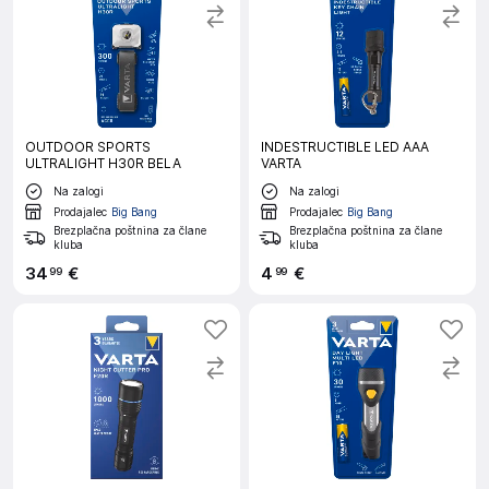
OUTDOOR SPORTS
INDESTRUCTIBLE LED AAA
ULTRALIGHT H30R BELA
VARTA
Na zalogi
Na zalogi
Prodajalec
Big Bang
Prodajalec
Big Bang
Brezplačna poštnina za člane
Brezplačna poštnina za člane
kluba
kluba
34
€
4
€
99
99