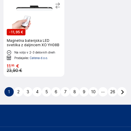
-
11,95 €
Magnetna baterijska LED
svetilka z daljincem XO YH08B
Na voljo v 2-3 delovnih dneh
Prodajalec
Catena d.o.o.
11
€
95
23,90 €
...
1
2
3
4
5
6
7
8
9
10
26