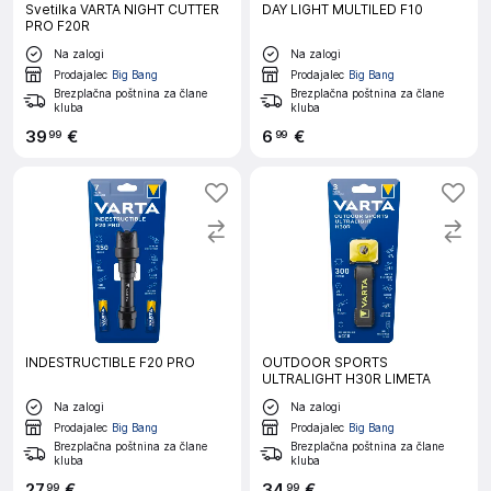
Svetilka VARTA NIGHT CUTTER
DAY LIGHT MULTILED F10
PRO F20R
Na zalogi
Na zalogi
Prodajalec
Big Bang
Prodajalec
Big Bang
Brezplačna poštnina za člane
Brezplačna poštnina za člane
kluba
kluba
39
€
6
€
99
99
INDESTRUCTIBLE F20 PRO
OUTDOOR SPORTS
ULTRALIGHT H30R LIMETA
Na zalogi
Na zalogi
Prodajalec
Big Bang
Prodajalec
Big Bang
Brezplačna poštnina za člane
Brezplačna poštnina za člane
kluba
kluba
27
€
34
€
99
99