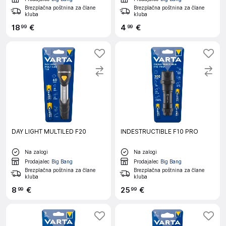
Brezplačna poštnina za člane
Brezplačna poštnina za člane
kluba
kluba
18
€
4
€
99
99
DAY LIGHT MULTILED F20
INDESTRUCTIBLE F10 PRO
Na zalogi
Na zalogi
Prodajalec
Big Bang
Prodajalec
Big Bang
Brezplačna poštnina za člane
Brezplačna poštnina za člane
kluba
kluba
8
€
25
€
99
99