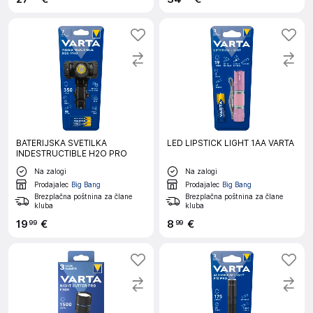
BATERIJSKA SVETILKA
LED LIPSTICK LIGHT 1AA VARTA
INDESTRUCTIBLE H2O PRO
Na zalogi
Na zalogi
Prodajalec
Big Bang
Prodajalec
Big Bang
Brezplačna poštnina za člane
Brezplačna poštnina za člane
kluba
kluba
19
€
8
€
99
99