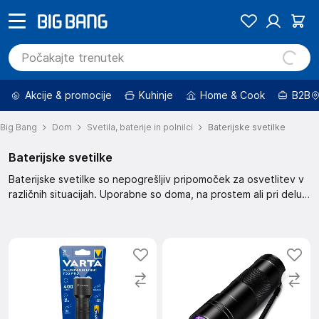
Akcije & promocije
Kuhinje
Home & Cook
B2B
Big Bang
Dom
Svetila, baterije in polnilci
Baterijske svetilke
Baterijske svetilke
Baterijske svetilke so nepogrešljiv pripomoček za osvetlitev v
različnih situacijah. Uporabne so doma, na prostem ali pri delu.
Izbirate lahko med različnimi modeli in velikostmi, ki ustrezajo
vašim potrebam. Svetilke delujejo na baterije in so enostavne
za uporabo.