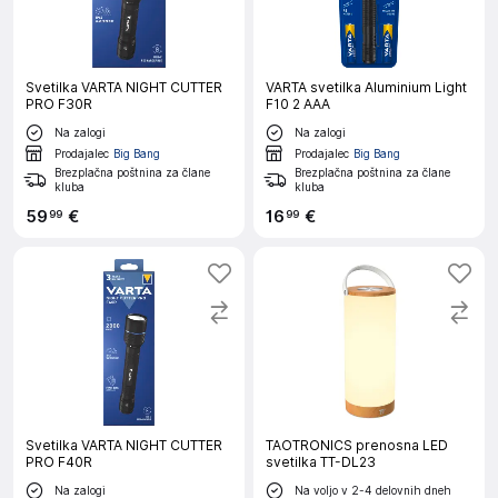
Svetilka VARTA NIGHT CUTTER
VARTA svetilka Aluminium Light
PRO F30R
F10 2 AAA
Na zalogi
Na zalogi
Prodajalec
Big Bang
Prodajalec
Big Bang
Brezplačna poštnina za člane
Brezplačna poštnina za člane
kluba
kluba
59
€
16
€
99
99
Svetilka VARTA NIGHT CUTTER
TAOTRONICS prenosna LED
PRO F40R
svetilka TT-DL23
Na zalogi
Na voljo v 2-4 delovnih dneh