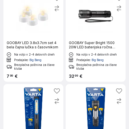
GOOBAY LED 3.8x3.7cm set 4
GOOBAY Super Bright 1500
bela čajna lučka s časovnikom
20W LED baterijska ročna
svetilka
Na voljo v 2-4 delovnih dneh
Na voljo v 2-4 delovnih dneh
Prodajalec
Big Bang
Prodajalec
Big Bang
Brezplačna poštnina za člane
Brezplačna poštnina za člane
kluba
kluba
7
€
32
€
99
99