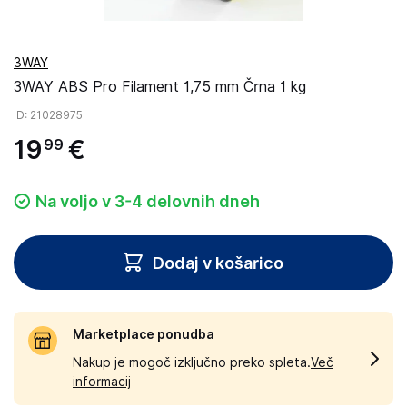
3WAY
3WAY ABS Pro Filament 1,75 mm Črna 1 kg
ID
: 21028975
19
€
99
Na voljo v 3-4 delovnih dneh
Dodaj v košarico
Marketplace ponudba
Nakup je mogoč izključno preko spleta.
Več
informacij