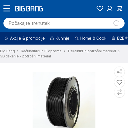
Akcije & promocije
Kuhinje
Home & Cook
B2B
Big Bang
Računalniki in IT oprema
Tiskalniki in potrošni material
3D tiskanje - potrošni material