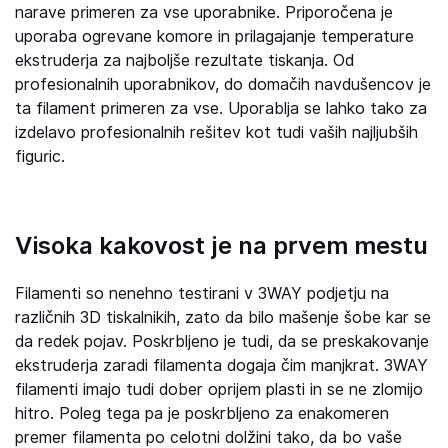
narave primeren za vse uporabnike. Priporočena je
uporaba ogrevane komore in prilagajanje temperature
ekstruderja za najboljše rezultate tiskanja. Od
profesionalnih uporabnikov, do domačih navdušencov je
ta filament primeren za vse. Uporablja se lahko tako za
izdelavo profesionalnih rešitev kot tudi vaših najljubših
figuric.
Visoka kakovost je na prvem mestu
Filamenti so nenehno testirani v 3WAY podjetju na
različnih 3D tiskalnikih, zato da bilo mašenje šobe kar se
da redek pojav. Poskrbljeno je tudi, da se preskakovanje
ekstruderja zaradi filamenta dogaja čim manjkrat. 3WAY
filamenti imajo tudi dober oprijem plasti in se ne zlomijo
hitro. Poleg tega pa je poskrbljeno za enakomeren
premer filamenta po celotni dolžini tako, da bo vaše