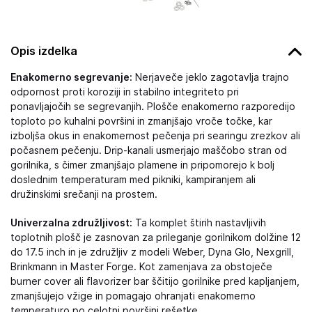
Opis izdelka
Enakomerno segrevanje:
Nerjaveče jeklo zagotavlja trajno
odpornost proti koroziji in stabilno integriteto pri
ponavljajočih se segrevanjih. Plošče enakomerno razporedijo
toploto po kuhalni površini in zmanjšajo vroče točke, kar
izboljša okus in enakomernost pečenja pri searingu zrezkov ali
počasnem pečenju. Drip-kanali usmerjajo maščobo stran od
gorilnika, s čimer zmanjšajo plamene in pripomorejo k bolj
doslednim temperaturam med pikniki, kampiranjem ali
družinskimi srečanji na prostem.
Univerzalna združljivost:
Ta komplet štirih nastavljivih
toplotnih plošč je zasnovan za prileganje gorilnikom dolžine 12
do 17.5 inch in je združljiv z modeli Weber, Dyna Glo, Nexgrill,
Brinkmann in Master Forge. Kot zamenjava za obstoječe
burner cover ali flavorizer bar ščitijo gorilnike pred kapljanjem,
zmanjšujejo vžige in pomagajo ohranjati enakomerno
temperaturo po celotni površini rešetke.