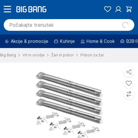
Akcije & promocije
Kuhinje
Home & Cook
B2B
Big Bang
Vrt in orodje
Žari in pribor
Pribori za žar