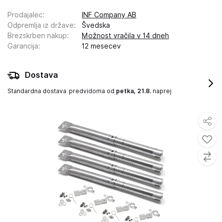
Prodajalec
:
INF Company AB
Odpremlja iz države
:
Švedska
Brezskrben nakup
:
Možnost vračila v 14 dneh
Garancija
:
12 mesecev
Dostava
Standardna dostava
predvidoma od
petka, 21.8.
naprej