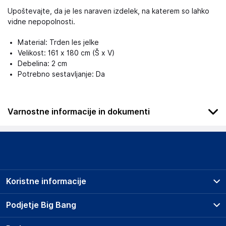
Upoštevajte, da je les naraven izdelek, na katerem so lahko
vidne nepopolnosti.
Material: Trden les jelke
Velikost: 161 x 180 cm (Š x V)
Debelina: 2 cm
Potrebno sestavljanje: Da
Varnostne informacije in dokumenti
Podatki o proizvajalcu
Podatki o proizvajalcu vključujejo informacije (naziv, naslov,
državo in elektronski naslov) povezane s proizvajalcem
izdelka.
Koristne informacije
Haba Trading B.V.
Mary Kingsleystraat 1, 5928 SK Venlo
Prodajna mesta
Podjetje Big Bang
The Netherlands
Splošni pogoji
Compliance-safety@vidaxl.com
O podjetju