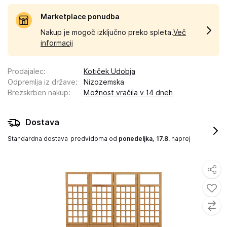
Marketplace ponudba
Nakup je mogoč izključno preko spleta.
Več
informacij
Prodajalec
:
Kotiček Udobja
Odpremlja iz države
:
Nizozemska
Brezskrben nakup
:
Možnost vračila v 14 dneh
Dostava
Standardna dostava
predvidoma od
ponedeljka, 17.8.
naprej