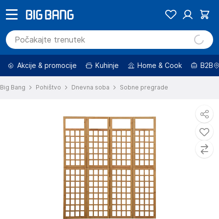
Akcije & promocije
Kuhinje
Home & Cook
B2B
Big Bang
Pohištvo
Dnevna soba
Sobne pregrade