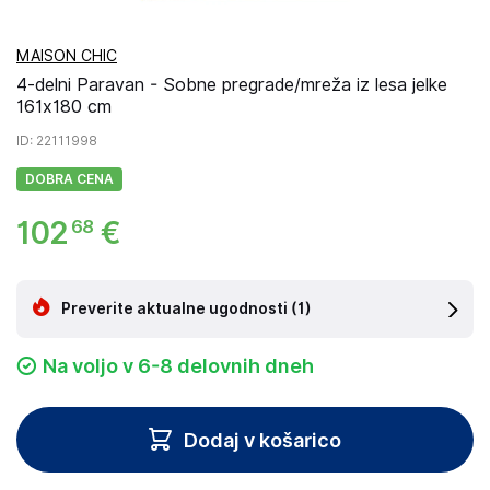
MAISON CHIC
4-delni Paravan - Sobne pregrade/mreža iz lesa jelke
161x180 cm
ID
: 22111998
DOBRA CENA
102
€
68
Preverite aktualne ugodnosti
(1)
Na voljo v 6-8 delovnih dneh
Dodaj v košarico