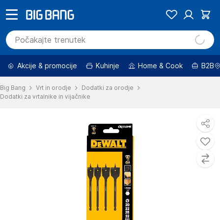
Akcije & promocije
Kuhinje
Home & Cook
B2B
Big Bang
Vrt in orodje
Dodatki za orodje
Dodatki za vrtalnike in vijačnike