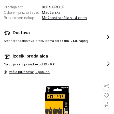
Prodajalec
:
XuPe GROUP
Odpremlja iz države
:
Madžarska
Brezskrben nakup
:
Možnost vračila v 14 dneh
Dostava
Standardna dostava
predvidoma od
petka, 21.8.
naprej
Izdelki prodajalca
Na voljo še
3 ponudbe od 19.49 €
Več o prikazovanju ponudb