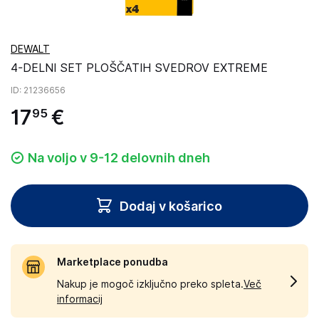
DEWALT
4-DELNI SET PLOŠČATIH SVEDROV EXTREME
ID
: 21236656
17
€
95
Na voljo v 9-12 delovnih dneh
Dodaj v košarico
Marketplace ponudba
Nakup je mogoč izključno preko spleta.
Več
informacij