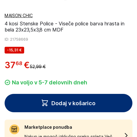
MAISON CHIC
4 kosi Stenske Police - Viseče police barva hrasta in
bela 23x23,5x3,8 cm MDF
ID
: 21758669
-
15,31 €
37
€
68
52,99 €
Na voljo v 5-7 delovnih dneh
Dodaj v košarico
Marketplace ponudba
Nakup je mogoč izključno preko spleta.
Več