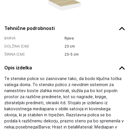
Tehnične podrobnosti
BARVA
Rjava
DOLŽINA [CM]
23
cm
ŠIRINA [CM]
23-5
cm
Opis izdelka
Te stenske police so zasnovane tako, da bodo ključna točka
vašega doma. To stensko polico z nevidnim sistemom za
namestitev boste zlahka montirali, služila pa bo kot popoln
prostor za različne predmete, kot so nagrade, knjige,
zbirateljski predmeti, okraski itd. Stojalo je izdelano iz
kakovostnega mediapana v obliki satovja in kovinskega
okvirja, ki je stabilen in trpežen. Razstavna polica se bo
podala k različnemu dekorju, prazno steno pa bo spremenila v
nekaj posebnega!Barva: Hrast in belaMaterial: Mediapan v