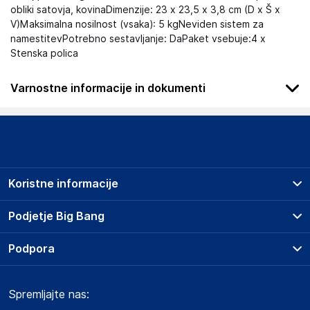
obliki satovja, kovinaDimenzije: 23 x 23,5 x 3,8 cm (D x Š x
V)Maksimalna nosilnost (vsaka): 5 kgNeviden sistem za
namestitevPotrebno sestavljanje: DaPaket vsebuje:4 x
Stenska polica
Varnostne informacije in dokumenti
Podatki o proizvajalcu
Podatki o proizvajalcu vključujejo informacije (naziv, naslov,
državo in elektronski naslov) povezane s proizvajalcem
izdelka.
Koristne informacije
Haba Trading B.V.
Mary Kingsleystraat 1, 5928 SK Venlo
Prodajna mesta
Podjetje Big Bang
The Netherlands
Splošni pogoji
Compliance-safety@vidaxl.com
O podjetju
Podpora
Storitve
Kontakti
Dostava, vnos in odvoz
Odgovorna oseba v EU
Pogosta vprašanja
Družbena odgovornost
Načini plačila
Gospodarski subjekt s sedežem v EU, ki zagotavlja skladnost
Spremljajte nas:
Marketplace
Obvestila za javnost
izdelka z zahtevanimi predpisi.
Nakup na obroke