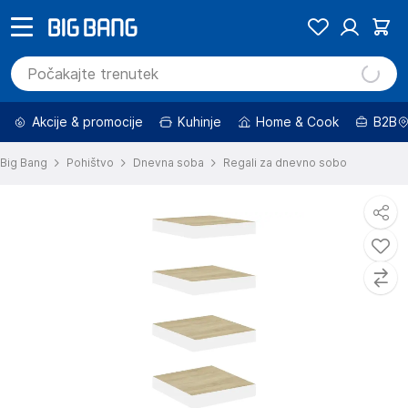
Akcije & promocije
Kuhinje
Home & Cook
B2B
Big Bang
Pohištvo
Dnevna soba
Regali za dnevno sobo