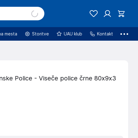
na mesta
Storitve
UAU klub
Kontakt
nske Police - Viseče police črne 80x9x3