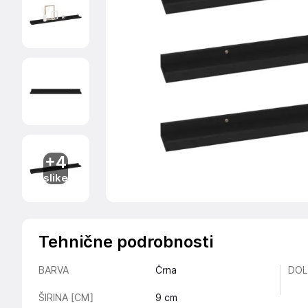
+4
slike
Tehnične podrobnosti
BARVA
Črna
DOL
ŠIRINA [CM]
9
cm