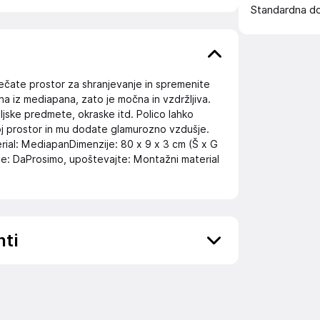
Standardna d
ovečate prostor za shranjevanje in spremenite
na iz mediapana, zato je močna in vzdržljiva.
eljske predmete, okraske itd. Polico lahko
oj prostor in mu dodate glamurozno vzdušje.
erial: MediapanDimenzije: 80 x 9 x 3 cm (Š x G
je: DaProsimo, upoštevajte: Montažni material
nti
ov, državo in elektronski naslov) povezane s