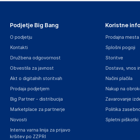
Haba Trading B.V.
Mary Kingsleystraat 1, 5928 SK Venlo
The Netherlands
Podjetje Big Bang
Koristne inf
Compliance-safety@vidaxl.com
O podjetju
Prodajna mesta
Odgovorna oseba v EU
Kontakti
Splošni pogoji
Gospodarski subjekt s sedežem v EU, ki zagotavlja skladno
Družbena odgovornost
Storitve
Haba Trading B.V.
Obvestila za javnost
Dostava, vnos i
Mary Kingsleystraat 1, 5928 SK Venlo
The Netherlands
Akt o digitalnih storitvah
Načini plačila
Compliance-safety@vidaxl.com
Prodaja podjetjem
Nakup na obrok
Big Partner - distribucija
Zavarovanje izd
Slike o varnosti izdelka
Slike o varnosti izdelka vsebujejo opozorila na embalaži izd
Marketplace za partnerje
Politika zasebno
informacije, povezane z določenim izdelkom.
Novosti
Spletni piškotki
Interna varna linija za prijavo
kršitev po ZZPRI