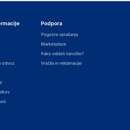
ormacije
Podpora
Pogosta vprašanja
Marketplace
st izdelka z zahtevanimi predpisi.
Kako oddati naročilo?
n odvoz
Vračila in reklamacije
e
elkov
elka in lahko vključujejo ključne varnostne
sti