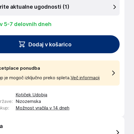
rite aktualne ugodnosti
(1)
 v 5-7 delovnih dneh
Dodaj v košarico
ketplace ponudba
p je mogoč izključno preko spleta.
Več informacij
Kotiček Udobja
države
:
Nizozemska
akup
:
Možnost vračila v 14 dneh
a