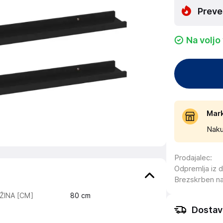
Preve
Na voljo
Mar
Naku
Prodajalec
:
Odpremlja iz 
Brezskrben n
ŽINA [CM]
80
cm
Dostav