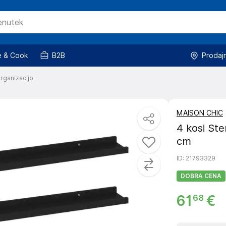
 & Cook
B2B
Prodaj
organizacijo
MAISON CHIC
4 kosi Ste
cm
ID
: 21793329
DOBRA CENA
61
€
68