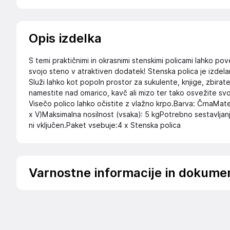
Opis izdelka
S temi praktičnimi in okrasnimi stenskimi policami lahko p
svojo steno v atraktiven dodatek! Stenska polica je izdela
Služi lahko kot popoln prostor za sukulente, knjige, zbirat
namestite nad omarico, kavč ali mizo ter tako osvežite sv
Visečo polico lahko očistite z vlažno krpo.Barva: ČrnaMat
x V)Maksimalna nosilnost (vsaka): 5 kgPotrebno sestavljan
ni vključen.Paket vsebuje:4 x Stenska polica
Varnostne informacije in dokume
Podatki o proizvajalcu
Podatki o proizvajalcu vključujejo informacije (naziv, nasl
proizvajalcem izdelka.