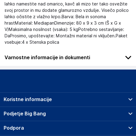
lahko namestite nad omarico, kavč ali mizo ter tako osvežite
svoj prostor in mu dodate glamurozno vzdušje. Visečo polico
lahko očistite z vlažno krpo.Barva: Bela in sonoma
hrastMaterial: MediapanDimenzije: 80 x 9 x 3 cm (Š x G x
V)Maksimalna nosilnost (vsaka): 5 kgPotrebno sestavljanje:
DaProsimo, upoštevajte: Montažni material ni vključen.Paket
vsebuje:4 x Stenska polica
Varnostne informacije in dokumenti
Podatki o proizvajalcu
Podatki o proizvajalcu vključujejo informacije (naziv, naslov,
državo in elektronski naslov) povezane s proizvajalcem
izdelka.
Koristne informacije
Haba Trading B.V.
Mary Kingsleystraat 1, 5928 SK Venlo
Prodajna mesta
Podjetje Big Bang
The Netherlands
Splošni pogoji
Compliance-safety@vidaxl.com
O podjetju
Podpora
Storitve
Kontakti