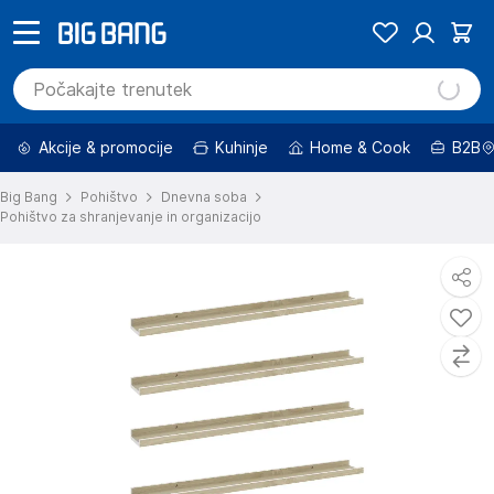
Akcije & promocije
Kuhinje
Home & Cook
B2B
Big Bang
Pohištvo
Dnevna soba
Pohištvo za shranjevanje in organizacijo