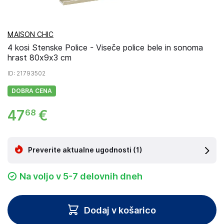
MAISON CHIC
4 kosi Stenske Police - Viseče police bele in sonoma
hrast 80x9x3 cm
ID
: 21793502
DOBRA CENA
47
€
68
Preverite aktualne ugodnosti
(1)
Na voljo v 5-7 delovnih dneh
Dodaj v košarico