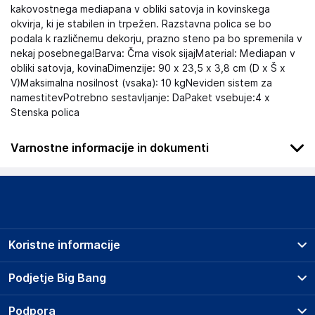
kakovostnega mediapana v obliki satovja in kovinskega
okvirja, ki je stabilen in trpežen. Razstavna polica se bo
podala k različnemu dekorju, prazno steno pa bo spremenila v
nekaj posebnega!Barva: Črna visok sijajMaterial: Mediapan v
obliki satovja, kovinaDimenzije: 90 x 23,5 x 3,8 cm (D x Š x
V)Maksimalna nosilnost (vsaka): 10 kgNeviden sistem za
namestitevPotrebno sestavljanje: DaPaket vsebuje:4 x
Stenska polica
Varnostne informacije in dokumenti
Podatki o proizvajalcu
Podatki o proizvajalcu vključujejo informacije (naziv, naslov,
državo in elektronski naslov) povezane s proizvajalcem
izdelka.
Koristne informacije
Haba Trading B.V.
Mary Kingsleystraat 1, 5928 SK Venlo
Prodajna mesta
Podjetje Big Bang
The Netherlands
Splošni pogoji
Compliance-safety@vidaxl.com
O podjetju
Podpora
Storitve