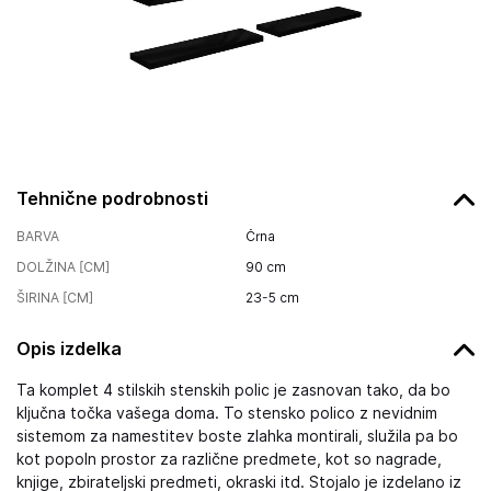
Tehnične podrobnosti
BARVA
Črna
DOLŽINA [CM]
90
cm
ŠIRINA [CM]
23-5
cm
Opis izdelka
Ta komplet 4 stilskih stenskih polic je zasnovan tako, da bo
ključna točka vašega doma. To stensko polico z nevidnim
sistemom za namestitev boste zlahka montirali, služila pa bo
kot popoln prostor za različne predmete, kot so nagrade,
knjige, zbirateljski predmeti, okraski itd. Stojalo je izdelano iz