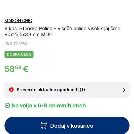
MAISON CHIC
4 kosi Stenske Police - Viseče police visok sijaj črne
90x23,5x3,8 cm MDF
ID
: 21793559
DOBRA CENA
58
€
68
Preverite aktualne ugodnosti
(1)
Na voljo v 6-8 delovnih dneh
Dodaj v košarico