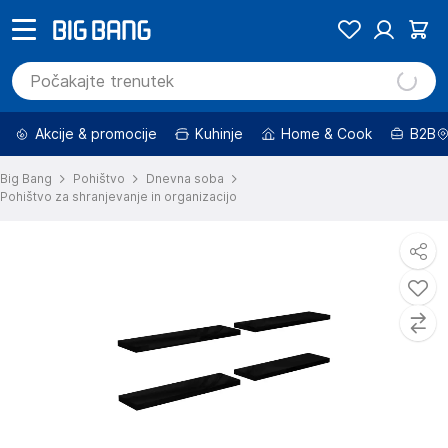
Akcije & promocije
Kuhinje
Home & Cook
B2B
Big Bang
Pohištvo
Dnevna soba
Pohištvo za shranjevanje in organizacijo