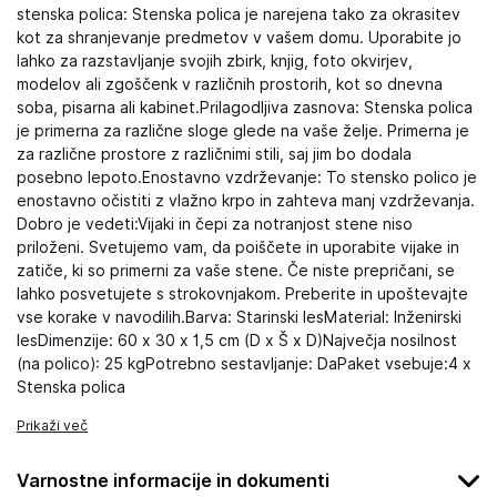
stenska polica: Stenska polica je narejena tako za okrasitev
kot za shranjevanje predmetov v vašem domu. Uporabite jo
lahko za razstavljanje svojih zbirk, knjig, foto okvirjev,
modelov ali zgoščenk v različnih prostorih, kot so dnevna
soba, pisarna ali kabinet.Prilagodljiva zasnova: Stenska polica
je primerna za različne sloge glede na vaše želje. Primerna je
za različne prostore z različnimi stili, saj jim bo dodala
posebno lepoto.Enostavno vzdrževanje: To stensko polico je
enostavno očistiti z vlažno krpo in zahteva manj vzdrževanja.
Dobro je vedeti:Vijaki in čepi za notranjost stene niso
priloženi. Svetujemo vam, da poiščete in uporabite vijake in
zatiče, ki so primerni za vaše stene. Če niste prepričani, se
lahko posvetujete s strokovnjakom. Preberite in upoštevajte
vse korake v navodilih.Barva: Starinski lesMaterial: Inženirski
lesDimenzije: 60 x 30 x 1,5 cm (D x Š x D)Največja nosilnost
(na polico): 25 kgPotrebno sestavljanje: DaPaket vsebuje:4 x
Stenska polica
Prikaži več
Varnostne informacije in dokumenti