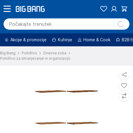
Akcije & promocije
Kuhinje
Home & Cook
B2B
Big Bang
Pohištvo
Dnevna soba
Pohištvo za shranjevanje in organizacijo