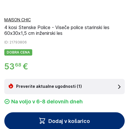
MAISON CHIC
4 kosi Stenske Police - Viseče police starinski les
60x30x1,5 cm inženirski les
ID
: 21793806
DOBRA CENA
53
€
68
Preverite aktualne ugodnosti
(1)
Na voljo v 6-8 delovnih dneh
Dodaj v košarico