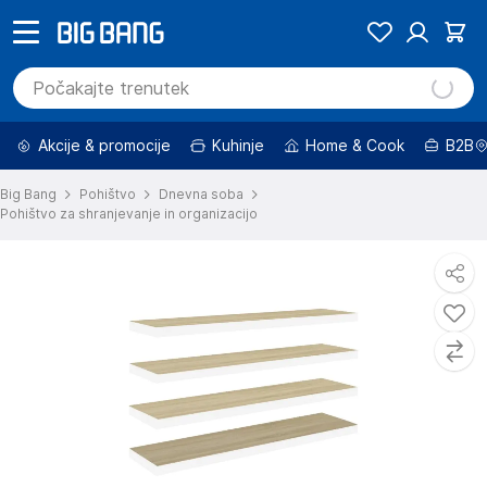
Akcije & promocije
Kuhinje
Home & Cook
B2B
Big Bang
Pohištvo
Dnevna soba
Pohištvo za shranjevanje in organizacijo