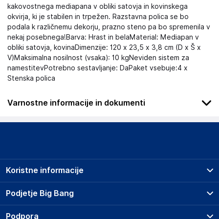
kakovostnega mediapana v obliki satovja in kovinskega
okvirja, ki je stabilen in trpežen. Razstavna polica se bo
podala k različnemu dekorju, prazno steno pa bo spremenila v
nekaj posebnega!Barva: Hrast in belaMaterial: Mediapan v
obliki satovja, kovinaDimenzije: 120 x 23,5 x 3,8 cm (D x Š x
V)Maksimalna nosilnost (vsaka): 10 kgNeviden sistem za
namestitevPotrebno sestavljanje: DaPaket vsebuje:4 x
Stenska polica
Varnostne informacije in dokumenti
Podatki o proizvajalcu
Podatki o proizvajalcu vključujejo informacije (naziv, naslov,
državo in elektronski naslov) povezane s proizvajalcem
izdelka.
Koristne informacije
Haba Trading B.V.
Mary Kingsleystraat 1, 5928 SK Venlo
Prodajna mesta
Podjetje Big Bang
The Netherlands
Splošni pogoji
Compliance-safety@vidaxl.com
O podjetju
Podpora
Storitve