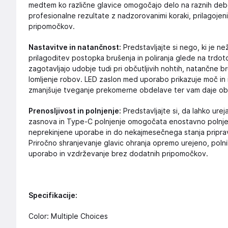
medtem ko različne glavice omogočajo delo na raznih deb
profesionalne rezultate z nadzorovanimi koraki, prilagoje
pripomočkov.
Nastavitve in natančnost:
Predstavljajte si nego, ki je n
prilagoditev postopka brušenja in poliranja glede na trdoto
zagotavljajo udobje tudi pri občutljivih nohtih, natančne b
lomljenje robov. LED zaslon med uporabo prikazuje moč in i
zmanjšuje tveganje prekomerne obdelave ter vam daje o
Prenosljivost in polnjenje:
Predstavljajte si, da lahko ure
zasnova in Type‑C polnjenje omogočata enostavno polnjenj
neprekinjene uporabe in do nekajmesečnega stanja pripravlj
Priročno shranjevanje glavic ohranja opremo urejeno, polniln
uporabo in vzdrževanje brez dodatnih pripomočkov.
Specifikacije:
Color: Multiple Choices