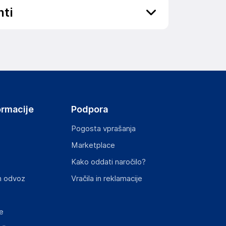
nti
ojenčkov in otrok, saj ni igrača.
ov, državo in elektronski naslov) povezane s
ormacije
Podpora
HENNESSY ROAD,WANCHAI, 000 Hong Kong
Pogosta vprašanja
Marketplace
Kako oddati naročilo?
st izdelka z zahtevanimi predpisi.
n odvoz
Vračila in reklamacije
e