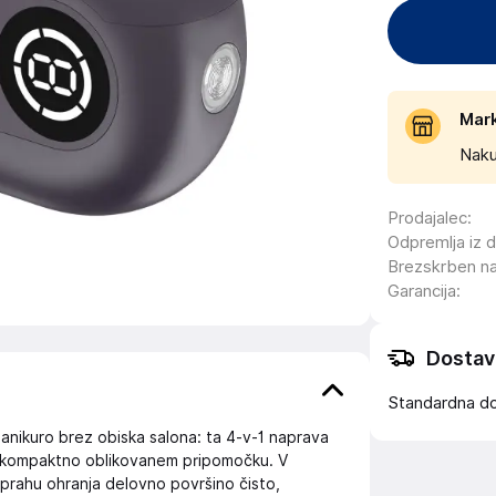
Mar
Naku
Prodajalec
:
Odpremlja iz 
Brezskrben n
Garancija
:
Dostav
Standardna d
anikuro brez obiska salona: ta 4‑v‑1 naprava
em kompaktno oblikovanem pripomočku. V
k prahu ohranja delovno površino čisto,