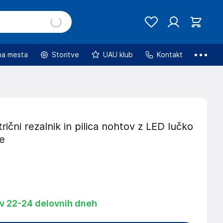
na mesta
Storitve
UAU klub
Kontakt
trični rezalnik in pilica nohtov z LED lučko
e
 v 22-24 delovnih dneh