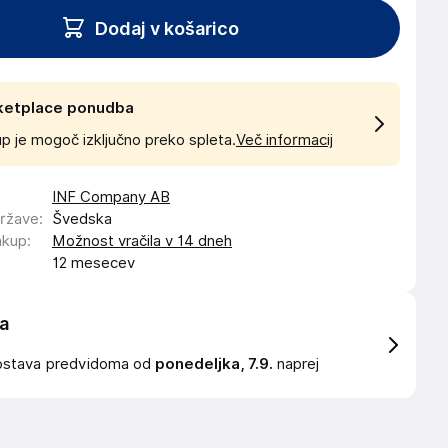
Dodaj v košarico
ketplace ponudba
p je mogoč izključno preko spleta.
Več informacij
INF Company AB
države
:
Švedska
akup
:
Možnost vračila v 14 dneh
12 mesecev
a
ostava
predvidoma od
ponedeljka, 7.9.
naprej