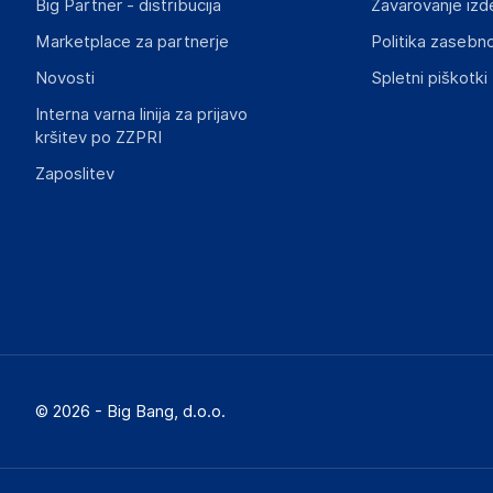
Big Partner - distribucija
Zavarovanje izd
support@inf.se
Marketplace za partnerje
Politika zasebno
Slike o varnosti izdelka
Novosti
Spletni piškotki
Slike o varnosti izdelka vsebujejo opozorila na embalaži izd
informacije, povezane z določenim izdelkom.
Interna varna linija za prijavo
kršitev po ZZPRI
Zaposlitev
Dokumenti o varnosti izdelka
Produktni dokumenti z opozorili ter varnostnimi in drugimi 
izdelkom.
f941ca5131b048ff4cf8c2f8ad063435dbd74124.pdf
© 2026 - Big Bang, d.o.o.