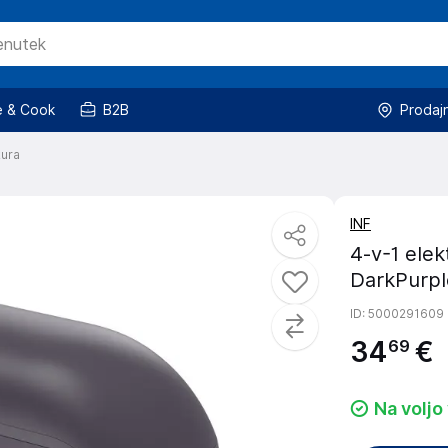
 & Cook
B2B
Prodaj
kura
INF
4-v-1 elek
DarkPurpl
ID
: 5000291609
34
€
69
Na voljo