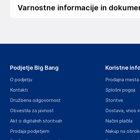
Varnostne informacije in dokume
Da bi se izognili nevarnosti, izdelek hranite izven dosega d
Podatki o proizvajalcu
Podatki o proizvajalcu vključujejo informacije (naziv, nasl
proizvajalcem izdelka.
DRAGON ECOM INTERNATIONAL LIMITED
Podjetje Big Bang
Koristne inf
ROOM 1502(A), EASEY COMMERCIAL BUILDING, 253-261 
HK
O podjetju
Prodajna mesta
angela88tw@163.com
Kontakti
Splošni pogoji
Odgovorna oseba v EU
Družbena odgovornost
Storitve
Gospodarski subjekt s sedežem v EU, ki zagotavlja skladno
Obvestila za javnost
Dostava, vnos i
INF Company AB
Akt o digitalnih storitvah
Načini plačila
Lokegatan 5, 263 37 Höganäs
Prodaja podjetjem
Nakup na obrok
Sweden