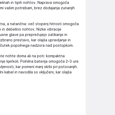
elinah in tipih nohtov. Naprava omogoča
nimi vašim potrebam, brez dodajanja zunanjih
ežna, a natančna: več stopenj hitrosti omogoča
 in debelino nohtov. Nizke vibracije
rusne glave pa preprečujejo zatikanje in
zbrano prestavo, kar olajša upravljanje in
bčutek popolnega nadzora nad postopkom.
jate nohte doma ali na poti: kompaktna
e kjerkoli. Polnilna baterija omogoča 2–3 ure
enosti, kar pomeni manj skrbi pri potovanjih.
i kabel in navodila so vključeni, kar olajša