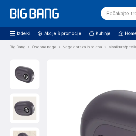
Izdelki
Akcije & promocije
Kuhinje
Home
Big Bang
Osebna nega
Nega obraza in telesa
Manikura/pedi