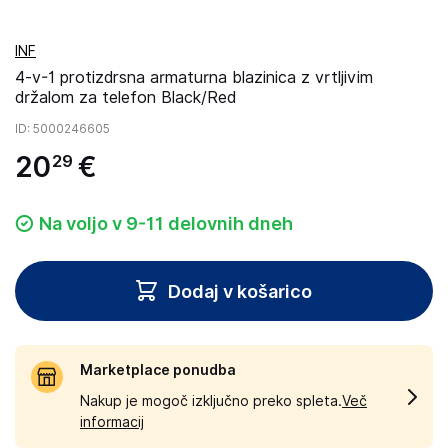
INF
4-v-1 protizdrsna armaturna blazinica z vrtljivim
držalom za telefon Black/Red
ID
: 5000246605
20
€
29
Na voljo v 9-11 delovnih dneh
Dodaj v košarico
Marketplace ponudba
Nakup je mogoč izključno preko spleta.
Več
informacij