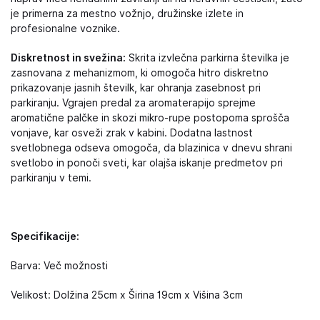
je primerna za mestno vožnjo, družinske izlete in
profesionalne voznike.
Diskretnost in svežina:
Skrita izvlečna parkirna številka je
zasnovana z mehanizmom, ki omogoča hitro diskretno
prikazovanje jasnih številk, kar ohranja zasebnost pri
parkiranju. Vgrajen predal za aromaterapijo sprejme
aromatične palčke in skozi mikro-rupe postopoma sprošča
vonjave, kar osveži zrak v kabini. Dodatna lastnost
svetlobnega odseva omogoča, da blazinica v dnevu shrani
svetlobo in ponoči sveti, kar olajša iskanje predmetov pri
parkiranju v temi.
Specifikacije:
Barva: Več možnosti
Velikost: Dolžina 25cm x Širina 19cm x Višina 3cm