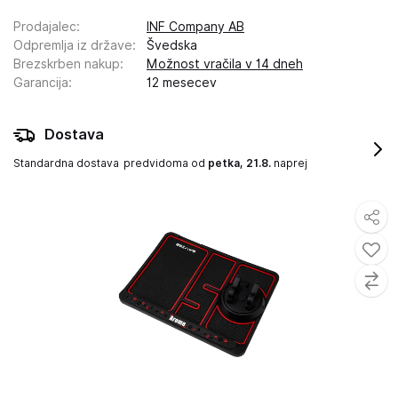
Prodajalec
:
INF Company AB
Odpremlja iz države
:
Švedska
Brezskrben nakup
:
Možnost vračila v 14 dneh
Garancija
:
12 mesecev
Dostava
Standardna dostava
predvidoma od
petka, 21.8.
naprej