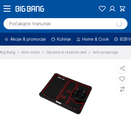
Akcije & promocije
Kuhinje
Home & Cook
B2B
Big Bang
Avto-moto
Oprema in rezervni deli
Avto preproge