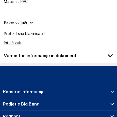
Material: PVC
Paket vključuje:
Protizdrsna blazinica x1
Prikaži več
Varnostne informacije in dokumenti
Otroke držite stran od vozila. Ne blokirajte pogleda ali zračnih
blazin. Zavarujte telefon; ne nastavljajte ga med vožnjo.
Podatki o proizvajalcu
Podatki o proizvajalcu vključujejo informacije (naziv, naslov,
Koristne informacije
državo in elektronski naslov) povezane s proizvajalcem
izdelka.
Prodajna mesta
Podjetje Big Bang
Splošni pogoji
DRAGON ECOM INTERNATIONAL LIMITED
O podjetju
Podpora
Storitve