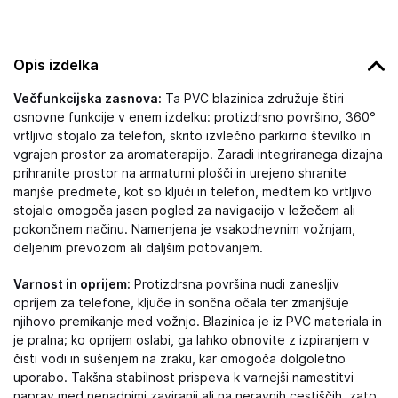
Opis izdelka
Večfunkcijska zasnova:
Ta PVC blazinica združuje štiri
osnovne funkcije v enem izdelku: protizdrsno površino, 360°
vrtljivo stojalo za telefon, skrito izvlečno parkirno številko in
vgrajen prostor za aromaterapijo. Zaradi integriranega dizajna
prihranite prostor na armaturni plošči in urejeno shranite
manjše predmete, kot so ključi in telefon, medtem ko vrtljivo
stojalo omogoča jasen pogled za navigacijo v ležečem ali
pokončnem načinu. Namenjena je vsakodnevnim vožnjam,
deljenim prevozom ali daljšim potovanjem.
Varnost in oprijem:
Protizdrsna površina nudi zanesljiv
oprijem za telefone, ključe in sončna očala ter zmanjšuje
njihovo premikanje med vožnjo. Blazinica je iz PVC materiala in
je pralna; ko oprijem oslabi, ga lahko obnovite z izpiranjem v
čisti vodi in sušenjem na zraku, kar omogoča dolgoletno
uporabo. Takšna stabilnost prispeva k varnejši namestitvi
naprav med nenadnimi zaviranji ali na neravnih cestiščih, zato