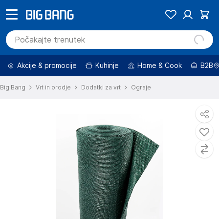
Akcije & promocije
Kuhinje
Home & Cook
B2B
Big Bang
Vrt in orodje
Dodatki za vrt
Ograje