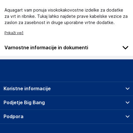
Aquagart vam ponuja visokokakovostne izdelke za dodatke
za vrt in ribnike. Tukaj lahko najdete prave kabelske vezice za
zaslon za zasebnost in druge uporabne vrtne dodatke.
Prikaži več
Varnostne informacije in dokumenti
Podatki o proizvajalcu
Podatki o proizvajalcu vključujejo informacije (naziv, naslov,
državo in elektronski naslov) povezane s proizvajalcem
izdelka.
Koristne informacije
Aquagart Trading GmbH
Heubischer Ortsstraße 79 96524 Föritztal
Prodajna mesta
Podjetje Big Bang
Germany
Splošni pogoji
verkau@aquagart.de
O podjetju
Podpora
Storitve
Kontakti
Dostava, vnos in odvoz
Odgovorna oseba v EU
Pogosta vprašanja
Družbena odgovornost