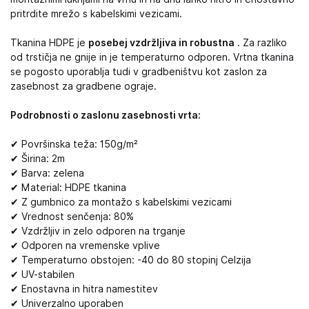
pritrdite mrežo s kabelskimi vezicami.
Tkanina HDPE je
posebej vzdržljiva in robustna
. Za razliko
od trstičja ne gnije in je temperaturno odporen. Vrtna tkanina
se pogosto uporablja tudi v gradbeništvu kot zaslon za
zasebnost za gradbene ograje.
Podrobnosti o zaslonu zasebnosti vrta:
✔ Površinska teža: 150g/m²
✔ Širina: 2m
✔ Barva: zelena
✔ Material: HDPE tkanina
✔ Z gumbnico za montažo s kabelskimi vezicami
✔ Vrednost senčenja: 80%
✔ Vzdržljiv in zelo odporen na trganje
✔ Odporen na vremenske vplive
✔ Temperaturno obstojen: -40 do 80 stopinj Celzija
✔ UV-stabilen
✔ Enostavna in hitra namestitev
✔ Univerzalno uporaben