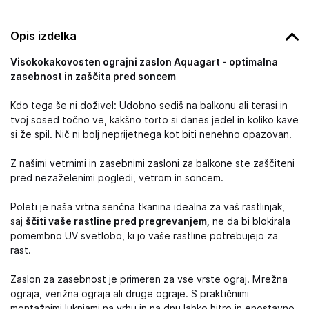
Opis izdelka
Visokokakovosten ograjni zaslon Aquagart - optimalna
zasebnost in zaščita pred soncem
Kdo tega še ni doživel: Udobno sediš na balkonu ali terasi in
tvoj sosed točno ve, kakšno torto si danes jedel in koliko kave
si že spil. Nič ni bolj neprijetnega kot biti nenehno opazovan.
Z našimi vetrnimi in zasebnimi zasloni za balkone ste zaščiteni
pred nezaželenimi pogledi, vetrom in soncem.
Poleti je naša vrtna senčna tkanina idealna za vaš rastlinjak,
saj
ščiti vaše rastline pred pregrevanjem,
ne da bi blokirala
pomembno UV svetlobo, ki jo vaše rastline potrebujejo za
rast.
Zaslon za zasebnost je primeren za vse vrste ograj. Mrežna
ograja, verižna ograja ali druge ograje. S praktičnimi
montažnimi luknjami na vrhu in na dnu lahko hitro in enostavno