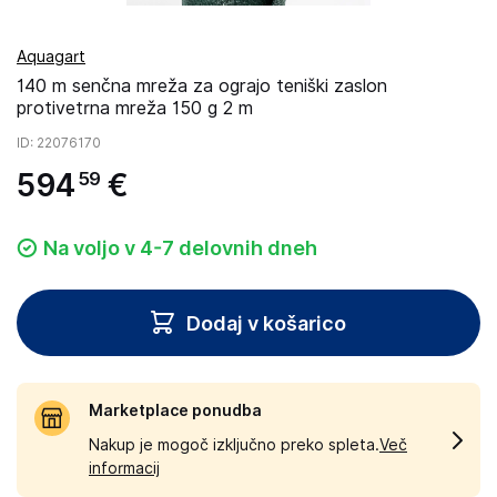
Aquagart
140 m senčna mreža za ograjo teniški zaslon
protivetrna mreža 150 g 2 m
ID
: 22076170
594
€
59
Na voljo v 4-7 delovnih dneh
Dodaj v košarico
Marketplace ponudba
Nakup je mogoč izključno preko spleta.
Več
informacij