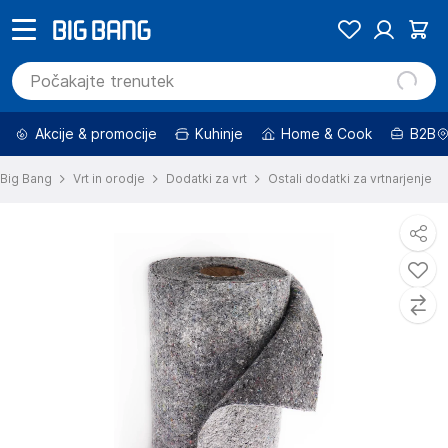
Akcije & promocije
Kuhinje
Home & Cook
B2B
Big Bang
Vrt in orodje
Dodatki za vrt
Ostali dodatki za vrtnarjenje