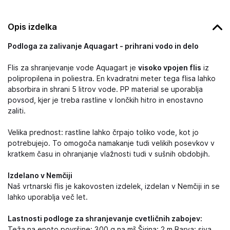
Opis izdelka
Podloga za zalivanje Aquagart - prihrani vodo in delo
Flis za shranjevanje vode Aquagart je
visoko vpojen flis
iz
polipropilena in poliestra. En kvadratni meter tega flisa lahko
absorbira in shrani 5 litrov vode. PP material se uporablja
povsod, kjer je treba rastline v lončkih hitro in enostavno
zaliti.
Velika prednost: rastline lahko črpajo toliko vode, kot jo
potrebujejo. To omogoča namakanje tudi velikih posevkov v
kratkem času in ohranjanje vlažnosti tudi v sušnih obdobjih.
Izdelano v Nemčiji
Naš vrtnarski flis je kakovosten izdelek, izdelan v Nemčiji in se
lahko uporablja več let.
Lastnosti podloge za shranjevanje cvetličnih zabojev:
Teža na enoto površine: 300 g na m² Širina: 2 m Barva: siva