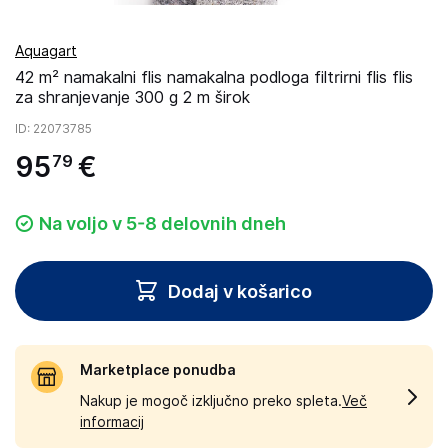
Aquagart
42 m² namakalni flis namakalna podloga filtrirni flis flis
za shranjevanje 300 g 2 m širok
ID
: 22073785
95
€
79
Na voljo v 5-8 delovnih dneh
Dodaj v košarico
Marketplace ponudba
Nakup je mogoč izključno preko spleta.
Več
informacij